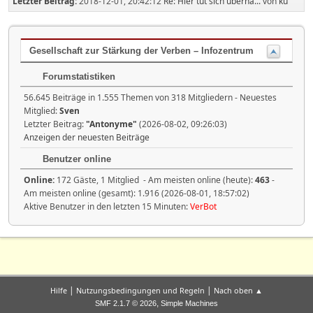
Letzter Beitrag:
2018-12-01, 20:42:12
Re: Hier tut sich überha...
von
ku
Gesellschaft zur Stärkung der Verben – Infozentrum
Forumstatistiken
56.645 Beiträge in 1.555 Themen von 318 Mitgliedern - Neuestes
Mitglied:
Sven
Letzter Beitrag:
"
Antonyme
"
(2026-08-02, 09:26:03)
Anzeigen der neuesten Beiträge
Benutzer online
Online:
172 Gäste, 1 Mitglied - Am meisten online (heute):
463
-
Am meisten online (gesamt): 1.916 (2026-08-01, 18:57:02)
Aktive Benutzer in den letzten 15 Minuten:
VerBot
|
|
Hilfe
Nutzungsbedingungen und Regeln
Nach oben ▲
,
SMF 2.1.7 © 2026
Simple Machines