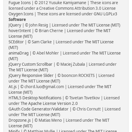
Fugue Icons
| © 2012 Yusuke Kamiyamane | These icons are
licensed under a Creative Commons Attribution 3.0 License
Oxygen Icons
| These icons are licensed under
GNU LGPLv3
Software
JQuery
| © John Resig | Licensed under
The MIT License (MIT)
hoverIntent
| © Brian Cherne | Licensed under
The MIT
License (MIT)
SCEditor
| © Sam Clarke | Licensed under
The MIT License
(MIT)
animaDrag
| © Abel Mohler | Licensed under
The MIT License
(MIT)
jQuery Custom Scrollbar
| © Maciej Zubala | Licensed under
The MIT License (MIT)
jQuery Responsive Slider
| © booncon ROCKETS | Licensed
under
The MIT License (MIT)
At.js
| © chord.luo@gmail.com | Licensed under
The MIT
License (MIT)
HTML5 Desktop Notifications
| © Tsvetan Tsvetkov | Licensed
under
The Apache License Version 2.0
GAuth Code Generator/Validator
| © Chris Cornutt | Licensed
under
The MIT License (MIT)
Dropzone.js
| © Matias Meno | Licensed under
The MIT
License (MIT)
Minify
| © Matthias Mullie | Licensed under
The MIT License