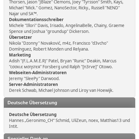
Thorsen, Jason "JBlaze" Clemons, Joey "Tyrsson" Smith, Kays,
Michael "Mick." Gomez, NanoSector, Ricky., Russell "NEND"
Najar und SA™.
Dokumentationsschreiber
Michele "Illori" Davis, Irisado, AngelinaBelle, Chainy, Graeme
Spence und Joshua "groundup" Dickerson.
Übersetzer
Nikola "Dzonny" Novaković, m4z, Francisco "d3vcho"
Domínguez, Robert Monden und Relyana.
Marketing
Adish "(F.L.A.M.E.R)" Patel, Bryan "Runic" Deakin, Marcus
"cσσкιє мσηѕтєя" Forsberg und Ralph "[n3rve]" Otowo.
Webseiten-Administratoren
Jeremy "SleePy" Darwood.
Server-Administratoren
Derek Schwab, Michael Johnson und Liroy van Hoewijk.
Deutsche Übersetzung
Deutsche Übersetzung
Hannes „Geronimo_CH“ Schmid, UliZeun, noex, Matthias13 und
Intit.
Spezieller Dank an