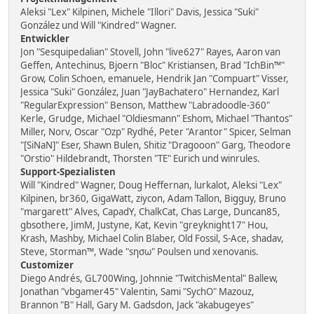
Aleksi "Lex" Kilpinen, Michele "Illori" Davis, Jessica "Suki"
González und Will "Kindred" Wagner.
Entwickler
Jon "Sesquipedalian" Stovell, John "live627" Rayes, Aaron van
Geffen, Antechinus, Bjoern "Bloc" Kristiansen, Brad "IchBin™"
Grow, Colin Schoen, emanuele, Hendrik Jan "Compuart" Visser,
Jessica "Suki" González, Juan "JayBachatero" Hernandez, Karl
"RegularExpression" Benson, Matthew "Labradoodle-360"
Kerle, Grudge, Michael "Oldiesmann" Eshom, Michael "Thantos"
Miller, Norv, Oscar "Ozp" Rydhé, Peter "Arantor" Spicer, Selman
"[SiNaN]" Eser, Shawn Bulen, Shitiz "Dragooon" Garg, Theodore
"Orstio" Hildebrandt, Thorsten "TE" Eurich und winrules.
Support-Spezialisten
Will "Kindred" Wagner, Doug Heffernan, lurkalot, Aleksi "Lex"
Kilpinen, br360, GigaWatt, ziycon, Adam Tallon, Bigguy, Bruno
"margarett" Alves, CapadY, ChalkCat, Chas Large, Duncan85,
gbsothere, JimM, Justyne, Kat, Kevin "greyknight17" Hou,
Krash, Mashby, Michael Colin Blaber, Old Fossil, S-Ace, shadav,
Steve, Storman™, Wade "sησω" Poulsen und xenovanis.
Customizer
Diego Andrés, GL700Wing, Johnnie "TwitchisMental" Ballew,
Jonathan "vbgamer45" Valentin, Sami "SychO" Mazouz,
Brannon "B" Hall, Gary M. Gadsdon, Jack "akabugeyes"