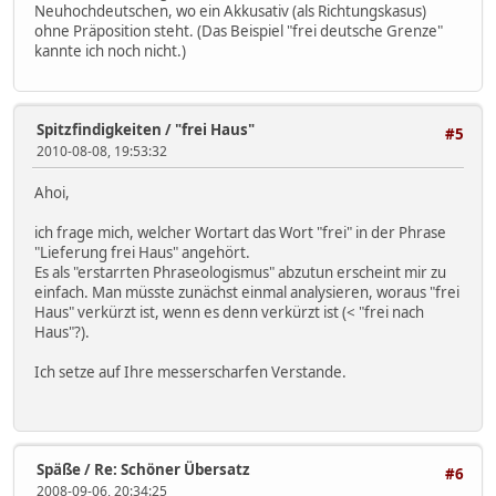
Neuhochdeutschen, wo ein Akkusativ (als Richtungskasus)
ohne Präposition steht. (Das Beispiel "frei deutsche Grenze"
kannte ich noch nicht.)
Spitzfindigkeiten
/
"frei Haus"
#5
2010-08-08, 19:53:32
Ahoi,
ich frage mich, welcher Wortart das Wort "frei" in der Phrase
"Lieferung frei Haus" angehört.
Es als "erstarrten Phraseologismus" abzutun erscheint mir zu
einfach. Man müsste zunächst einmal analysieren, woraus "frei
Haus" verkürzt ist, wenn es denn verkürzt ist (< "frei nach
Haus"?).
Ich setze auf Ihre messerscharfen Verstande.
Späße
/
Re: Schöner Übersatz
#6
2008-09-06, 20:34:25