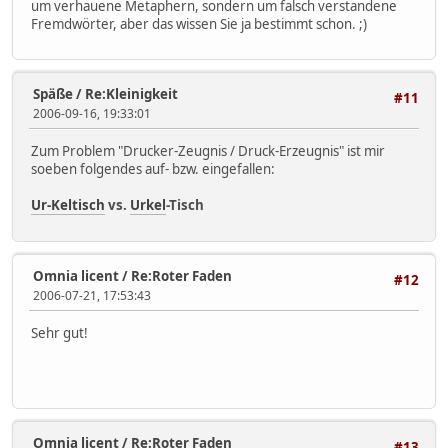
um verhauene Metaphern, sondern um falsch verstandene
Fremdwörter, aber das wissen Sie ja bestimmt schon. ;)
Späße
/
Re:Kleinigkeit
#11
2006-09-16, 19:33:01
Zum Problem "Drucker-Zeugnis / Druck-Erzeugnis" ist mir
soeben folgendes auf- bzw. eingefallen:
Ur-Keltisch
vs.
Urkel
-Tisch
Omnia licent
/
Re:Roter Faden
#12
2006-07-21, 17:53:43
Sehr gut!
Omnia licent
/
Re:Roter Faden
#13