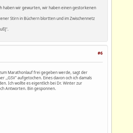
dich haben wir gewurten, wir haben einen gestorkenen
nzener Stirn in Büchern blortten und im Zwischennetz
uß]".
#6
r zum Marathonlauf frei gegeben werde, sagt der
ner ,,GSV" aufgetochen. Eines davon och ich damals
n. Ich wollte es eigentlich bei Dr. Winter zur
 noch Antworten. Bin gesponnen.