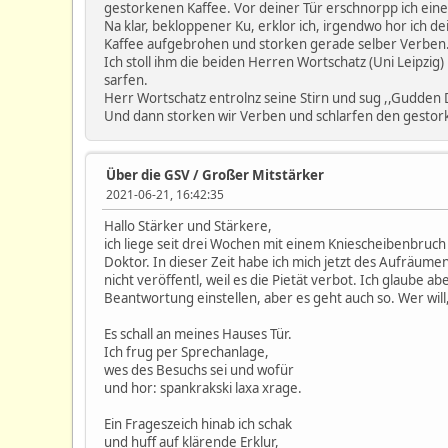
gestorkenen Kaffee. Vor deiner Tür erschnorpp ich ein
Na klar, bekloppener Ku, erklor ich, irgendwo hor ich 
Kaffee aufgebrohen und storken gerade selber Verben.
Ich stoll ihm die beiden Herren Wortschatz (Uni Leipzig)
sarfen.
Herr Wortschatz entrolnz seine Stirn und sug ,,Gudden D
Und dann storken wir Verben und schlarfen den gestor
Über die GSV
/
Großer Mitstärker
2021-06-21, 16:42:35
Hallo Stärker und Stärkere,
ich liege seit drei Wochen mit einem Kniescheibenbruch
Doktor. In dieser Zeit habe ich mich jetzt des Aufräume
nicht veröffentl, weil es die Pietät verbot. Ich glaube 
Beantwortung einstellen, aber es geht auch so. Wer will
Es schall an meines Hauses Tür.
Ich frug per Sprechanlage,
wes des Besuchs sei und wofür
und hor: spankrakski laxa xrage.
Ein Frageszeich hinab ich schak
und huff auf klärende Erklur,