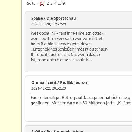
2
3
4
...
9
Seiten
1
Späße
/
Die Sportschau
2023-01-20, 17:57:29
Wes döcht ihr – falls ihr Reime schlöttet -,
wenn euch im Fernsehn wer vermlöttet,
beim Biathlon shew es jetzt down
,,Entscheidnes Schießen" möss't du schaun!
Ihr döcht euch gleich: Na, wenn das so
Ist, rönn entschlossen ich aufs Klo.
Omnia licent
/
Re: Bibliodrom
2021-12-22, 20:52:23
Euer ehemaliger Betrugsauftberagener hat sich eine gr
gepflogen. Morgen wird die 50-Millionen-Jacht ,,KU" a
Späße
/
Re: Sammelsurium