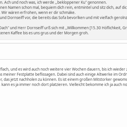
en. Ach und noch was, ich werde ,,bekloppener Ku" genonnen.
deinen Namen schon mal, bequiem dich rein, entmintel und sitz dich, auf 
 Wir wären erfrohen, wenn er dir schmäke.
 und Dornseiff vor, die bereits das Sofa bevorlken und mit vielfach gerol
ach" und Herr Dornseiff urß sich mit ,,Willkommen [15.30 Höflichkeit, Gr
kenen Kaffee bis es uns grus und der Morgen groh.
 flach, und es wird auch noch weitere vier Wochen dauern, bis ich wiede
ns meiner Festplatte beflissagen. Dabei sind auch einige Altwerke im Ord
aber, das jetzt nachholen zu können. Es ist einem großen Mitstorker gewomde
, kann es ja immer noch dort platzieren. Vielleicht bekomme ich ja auch