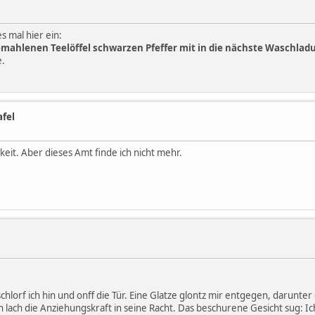
es mal hier ein:
mahlenen Teelöffel schwarzen Pfeffer mit in die nächste Waschlad
e.
afel
eit. Aber dieses Amt finde ich nicht mehr.
schlorf ich hin und onff die Tür. Eine Glatze glontz mir entgegen, darunte
lach die Anziehungskraft in seine Racht. Das beschurene Gesicht sug: I