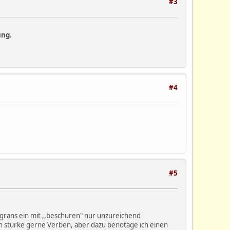
#3
ung.
#4
#5
r grans ein mit ,,beschuren" nur unzureichend
ch stürke gerne Verben, aber dazu benotäge ich einen