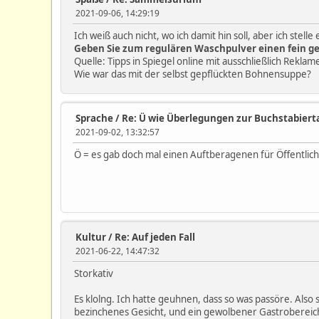
2021-09-06, 14:29:19
Ich weiß auch nicht, wo ich damit hin soll, aber ich stelle 
Geben Sie zum regulären Waschpulver einen fein ge
Quelle: Tipps in Spiegel online mit ausschließlich Reklam
Wie war das mit der selbst gepflückten Bohnensuppe?
Sprache
/
Re: Ü wie Überlegungen zur Buchstabiert
2021-09-02, 13:32:57
Ö = es gab doch mal einen Auftberagenen für Öffentlichk
Kultur
/
Re: Auf jeden Fall
2021-06-22, 14:47:32
Storkativ
Es klolng. Ich hatte geuhnen, dass so was passöre. Also 
bezinchenes Gesicht, und ein gewolbener Gastrobereich 