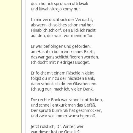
doch hor ich spruncan ufti kwak
und lüwah skrojö xomy nur.
In mir verdocht sich der Verdacht,
als wenn ich solches schon mal hor.
Hinab ich schlorf, den Blick ich racht
auf den, der wurt vor meinem Tor.
Er war beflolngen und geforden,
am Hals ihm bolm ein kleines Brett,
das war ganz schlicht fixoren worden.
Ich docht mir: niedriges Budget.
Er folcht mit einem Fläschlein klein:
fölgst du mir zu der nächsten Bank,
dann schönk ich dir ein Gläschen ein.
Ich sug nur: mach ich, vielen Dank.
Die rechte Bank war schnell entdocken,
und schnell entkurk man das Gefäß.
Der sprufti bumkrak hat geschmocken,
und zwar wie immer wunschgemäß.
Jetzt rolst ich, Dr. Winter, wer
war dieser lustige Geselle?