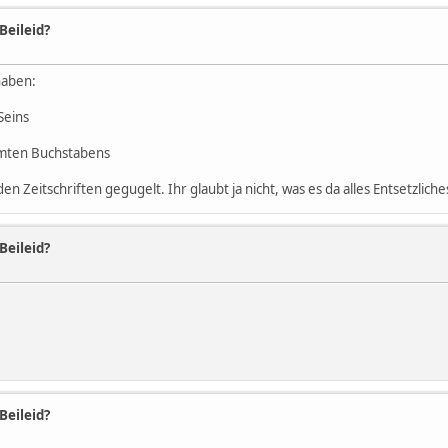
 Beileid?
haben:
Seins
mten Buchstabens
n Zeitschriften gegugelt. Ihr glaubt ja nicht, was es da alles Entsetzlich
 Beileid?
 Beileid?