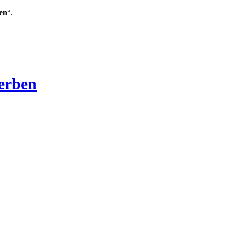
en
“.
Verben