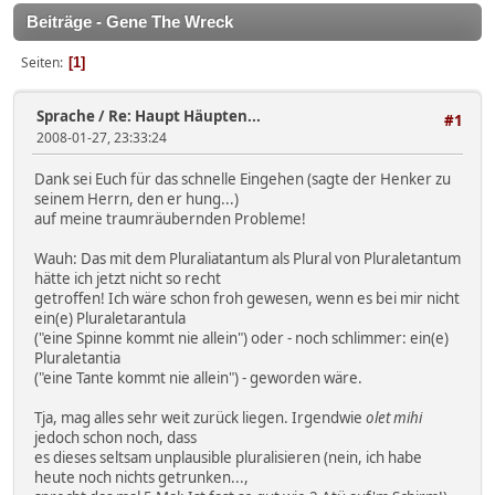
Beiträge - Gene The Wreck
Seiten
1
Sprache
/
Re: Haupt Häupten...
#1
2008-01-27, 23:33:24
Dank sei Euch für das schnelle Eingehen (sagte der Henker zu
seinem Herrn, den er hung...)
auf meine traumräubernden Probleme!
Wauh: Das mit dem Pluraliatantum als Plural von Pluraletantum
hätte ich jetzt nicht so recht
getroffen! Ich wäre schon froh gewesen, wenn es bei mir nicht
ein(e) Pluraletarantula
("eine Spinne kommt nie allein") oder - noch schlimmer: ein(e)
Pluraletantia
("eine Tante kommt nie allein") - geworden wäre.
Tja, mag alles sehr weit zurück liegen. Irgendwie
olet mihi
jedoch schon noch, dass
es dieses seltsam unplausible pluralisieren (nein, ich habe
heute noch nichts getrunken...,