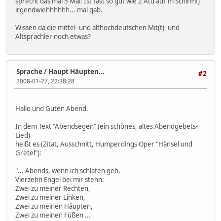
sprecht das mal 5 Mal: Ist fast so gut wie 2 Atü auf'm Schirm!)
irgendwiehhhhhh... mal gab.
Wissen da die mittel- und althochdeutschen Mit(t)- und
Altsprachler noch etwas?
Sprache
/
Haupt Häupten...
#2
2008-01-27, 22:38:28
Hallo und Guten Abend.
In dem Text "Abendsegen" (ein schönes, altes Abendgebets-
Lied)
heißt es (Zitat, Ausschnitt, Humperdings Oper "Hänsel und
Gretel"):
"... Abends, wenn ich schlafen geh,
Vierzehn Engel bei mir stehn:
Zwei zu meiner Rechten,
Zwei zu meiner Linken,
Zwei zu meinen Häupten,
Zwei zu meinen Füßen ...