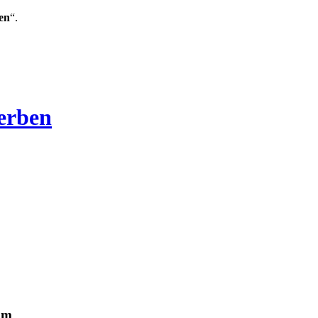
en
“.
Verben
rum