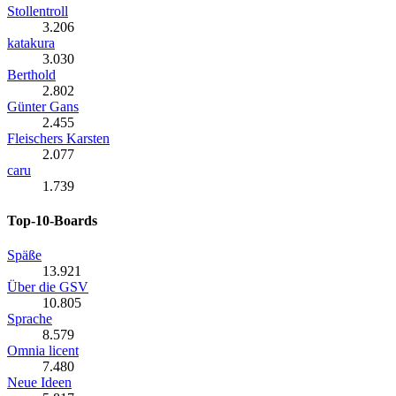
Stollentroll
3.206
katakura
3.030
Berthold
2.802
Günter Gans
2.455
Fleischers Karsten
2.077
caru
1.739
Top-10-Boards
Späße
13.921
Über die GSV
10.805
Sprache
8.579
Omnia licent
7.480
Neue Ideen