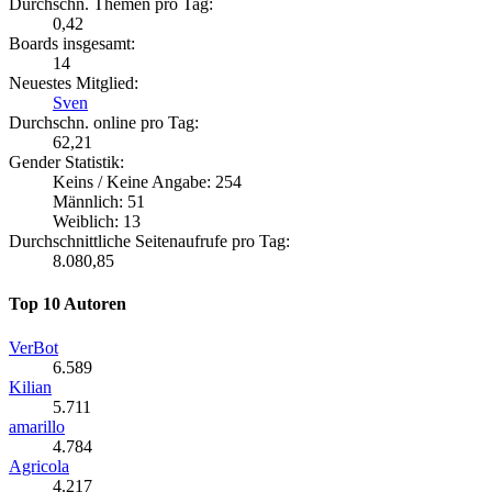
Durchschn. Themen pro Tag:
0,42
Boards insgesamt:
14
Neuestes Mitglied:
Sven
Durchschn. online pro Tag:
62,21
Gender Statistik:
Keins / Keine Angabe: 254
Männlich: 51
Weiblich: 13
Durchschnittliche Seitenaufrufe pro Tag:
8.080,85
Top 10 Autoren
VerBot
6.589
Kilian
5.711
amarillo
4.784
Agricola
4.217