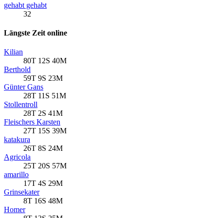
gehabt gehabt
32
Längste Zeit online
Kilian
80T 12S 40M
Berthold
59T 9S 23M
Günter Gans
28T 11S 51M
Stollentroll
28T 2S 41M
Fleischers Karsten
27T 15S 39M
katakura
26T 8S 24M
Agricola
25T 20S 57M
amarillo
17T 4S 29M
Grinsekater
8T 16S 48M
Homer