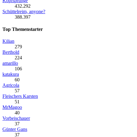
Kopfsprünge
432.292
Schüttelreim, anyone?
388.397
Top Themenstarter
Kilian
279
Berthold
224
amarillo
106
katakura
60
Agricola
57
Fleischers Karsten
51
MrMagoo
40
Vorbeischauer
37
Günter Gans
37