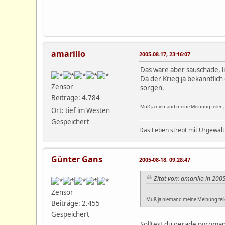
amarillo
2005-08-17, 23:16:07
Das wäre aber sauschade, li
Da der Krieg ja bekanntlich
Zensor
sorgen.
Beiträge: 4.784
Muß ja niemand meine Meinung teilen, 
Ort: tief im Westen
Gespeichert
Das Leben strebt mit Urgewalt
Günter Gans
2005-08-18, 09:28:47
Zitat von: amarillo in 200
Zensor
Muß ja niemand meine Meinung teile
Beiträge: 2.455
Gespeichert
Solltest du gerade pyroman