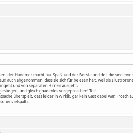
n: der Hademer macht nur Spaß, und der Borste und der, die sind einer. 
ud auch abgenommen, dass sie sich für belesen hält, weil sie Illustrorene 
rangeht und von separaten Hirnen ausgeht.
ngestiegen, und gleich gnadenlos vorgeproschen! Toll!
atsache überspielt, dass leider in Wirklk. gar kein Gast dabei war, Fros
sonenvielspalt).
t