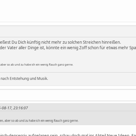
eßest Du Dich künftig nicht mehr zu solchen Streichen hinreißen.
 der Vater aller Dinge ist, könnte ein wenig Zoff schon für etwas mehr S
aber so ab und zu habe ich ein wenig Rauch ganz gerne.
 nach Entstehung und Musik.
5-08-17, 23:16:07
n, aber so ab und zu habe ich ein wenig Rauch ganz gerne.
isch-depressiv aufgelagen sein, schau doch mal ins Abteil Neue Ideen, F