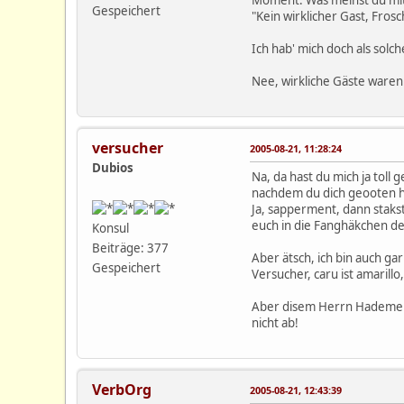
Gespeichert
"Kein wirklicher Gast, Fr
Ich hab' mich doch als sol
Nee, wirkliche Gäste waren
versucher
2005-08-21, 11:28:24
Dubios
Na, da hast du mich ja toll 
nachdem du dich geooten h
Ja, sapperment, dann staks
euch in die Fanghäkchen de
Konsul
Beiträge: 377
Aber ätsch, ich bin auch ga
Gespeichert
Versucher, caru ist amaril
Aber disem Herrn Hademer h
nicht ab!
VerbOrg
2005-08-21, 12:43:39