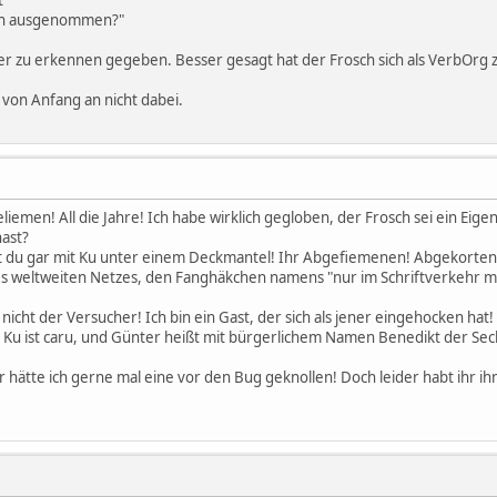
osch ausgenommen?"
cher zu erkennen gegeben. Besser gesagt hat der Frosch sich als VerbOrg
 von Anfang an nicht dabei.
geliemen! All die Jahre! Ich habe wirklich gegloben, der Frosch sei ein Eig
ast?
t du gar mit Ku unter einem Deckmantel! Ihr Abgefiemenen! Abgekortene
s weltweiten Netzes, den Fanghäkchen namens "nur im Schriftverkehr m
r nicht der Versucher! Ich bin ein Gast, der sich als jener eingehocken h
lo, Ku ist caru, und Günter heißt mit bürgerlichem Namen Benedikt der Se
ätte ich gerne mal eine vor den Bug geknollen! Doch leider habt ihr ihn