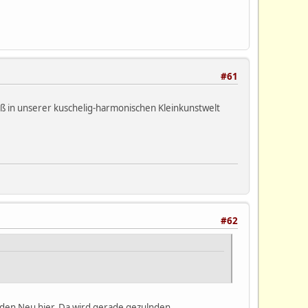
#61
paß in unserer kuschelig-harmonischen Kleinkunstwelt
#62
aden Neu hier. Da wird gerade gezulnden.