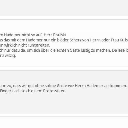
n Hademer nicht so auf, Herr Pisulski.
ss das mit dem Hademer nur ein blöder Scherz von Herrn oder Frau Ku is
n wirklich nicht rumstreiten.
och nur dazu da, um sich über die echten Gäste lustig zu machen. Da lese 
nz witzig.
darin zu, dass wir gut ohne solche Gäste wie Herrn Hademer auskommen. A
e Finger nach solch einem Prozessisten.