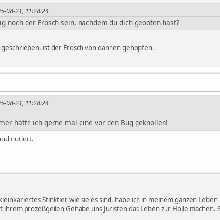
005-08-21, 11:28:24
ig noch der Frosch sein, nachdem du dich geooten hast?
4 geschrieben, ist der Frosch von dannen gehopfen.
005-08-21, 11:28:24
er hätte ich gerne mal eine vor den Bug geknollen!
und notiert.
leinkariertes Stinktier wie sie es sind, habe ich in meinem ganzen Leben 
it ihrem prozeßgeilen Gehabe uns Juristen das Leben zur Hölle machen. S