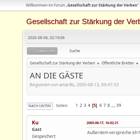
Willkommen im Forum „
Gesellschaft zur Stärkung der Verben
“.
Gesellschaft zur Stärkung der Ver
2026-08-06, 02:19:06
Übersicht
Suche
Gesellschaft zur Stärkung der Verben
Öffentliche Bretter
►
►
AN DIE GÄSTE
Begonnen von amarillo, 2005-08-13, 09:47:53
1
2
3
4
6
7
8
...
39
Seiten
5
NACH UNTEN
Ku
2005-08-17, 16:02:21
Gast
Außerdem verspreche ich he
Gespeichert