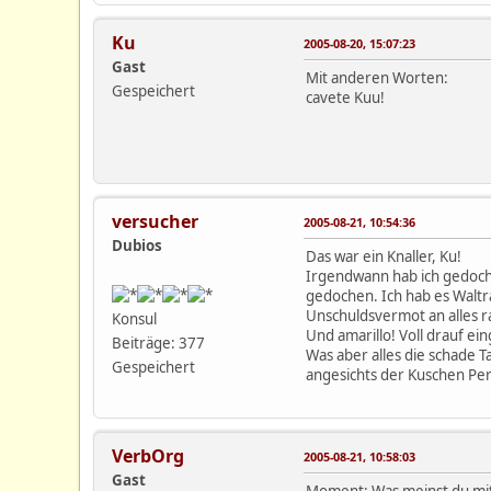
Ku
2005-08-20, 15:07:23
Gast
Mit anderen Worten:
Gespeichert
cavete Kuu!
versucher
2005-08-21, 10:54:36
Dubios
Das war ein Knaller, Ku!
Irgendwann hab ich gedoche
gedochen. Ich hab es Waltra
Unschuldsvermot an alles 
Konsul
Und amarillo! Voll drauf ei
Beiträge: 377
Was aber alles die schade T
Gespeichert
angesichts der Kuschen Per
VerbOrg
2005-08-21, 10:58:03
Gast
Moment: Was meinst du mi