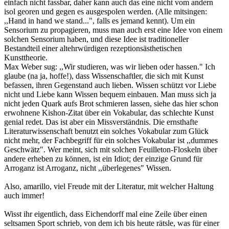
einfach nicht fassbar, daher kann auch das eine nicht vom andern
isol georen und gegen es ausgespolen werden. (Alle mitsingen:
,,Hand in hand we stand...", falls es jemand kennt). Um ein
Sensorium zu propagieren, muss man auch erst eine Idee von einem
solchen Sensorium haben, und diese Idee ist traditioneller
Bestandteil einer altehrwürdigen rezeptionsästhetischen
Kunsttheorie.
Max Weber sug: ,,Wir studieren, was wir lieben oder hassen." Ich
glaube (na ja, hoffe!), dass Wissenschaftler, die sich mit Kunst
befassen, ihren Gegenstand auch lieben. Wissen schützt vor Liebe
nicht und Liebe kann Wissen bequem einbauen. Man muss sich ja
nicht jeden Quark aufs Brot schmieren lassen, siehe das hier schon
erwohnene Kishon-Zitat über ein Vokabular, das schlechte Kunst
genial redet. Das ist aber ein Missverständnis. Die ernsthafte
Literaturwissenschaft benutzt ein solches Vokabular zum Glück
nicht mehr, der Fachbegriff für ein solches Vokabular ist ,,dummes
Geschwätz". Wer meint, sich mit solchen Feuilleton-Floskeln über
andere erheben zu können, ist ein Idiot; der einzige Grund für
Arroganz ist Arroganz, nicht ,,überlegenes" Wissen.
Also, amarillo, viel Freude mit der Literatur, mit welcher Haltung
auch immer!
Wisst ihr eigentlich, dass Eichendorff mal eine Zeile über einen
seltsamen Sport schrieb, von dem ich bis heute rätsle, was für einer