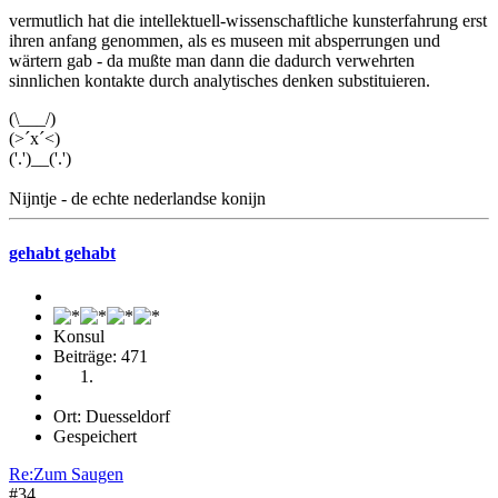
vermutlich hat die intellektuell-wissenschaftliche kunsterfahrung erst
ihren anfang genommen, als es museen mit absperrungen und
wärtern gab - da mußte man dann die dadurch verwehrten
sinnlichen kontakte durch analytisches denken substituieren.
(\___/)
(>´x´<)
('.')__('.')
Nijntje - de echte nederlandse konijn
gehabt gehabt
Konsul
Beiträge: 471
Ort: Duesseldorf
Gespeichert
Re:Zum Saugen
#34