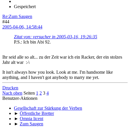
Gespeichert
Re:Zum Saugen
#44
2005-04-06, 14:58:44
Zitat von: versucher in 2005-03-16, 19:26:35
P.S.: Ich bin Abi 92.
Ihr seid alle so alt... zu der Zeit war ich ein Racker, der ein stolzes
Jahr alt war :-\
It isn't always how you look. Look at me. I'm handsome like
anything, and I haven't got anybody to marry me yet.
Drucken
Nach oben
Seiten
1
2
3
4
Benutzer-Aktionen
Gesellschaft zur Stärkung der Verben
►
Öffentliche Bretter
►
Omnia licent
►
Zum Saugen