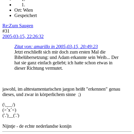
Ort: Wien
Gespeichert
Re:Zum Saugen
#31
2005-03-15, 22:26:32
Zitat von: amarillo in 2005-03-15, 20:49:23
Jetzt erschließt sich mir doch zum ersten Mal die
Bibelübersetzung: und Adam erkannte sein Weib... Der
hat sie ganz einfach geliebt; ich hatte schon etwas in
dieser Richtung vermutet.
jawohl, im alttestamentarischen jargon heißt "erkennen" genau
dieses, und zwar in körperlichem sinne ;)
(\___/)
(>´x´<)
('.')__('.')
Nijntje - de echte nederlandse konijn