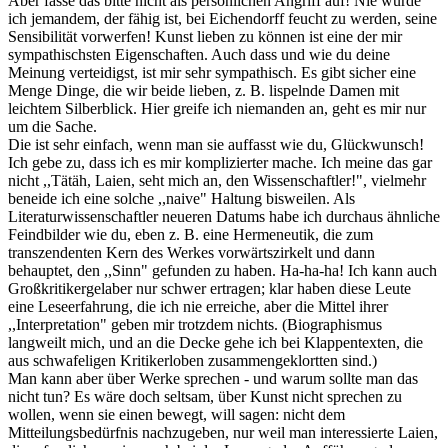
Aber fasse das bitte nicht als persönlichen Angriff auf! Nie würde
ich jemandem, der fähig ist, bei Eichendorff feucht zu werden, seine
Sensibilität vorwerfen! Kunst lieben zu können ist eine der mir
sympathischsten Eigenschaften. Auch dass und wie du deine
Meinung verteidigst, ist mir sehr sympathisch. Es gibt sicher eine
Menge Dinge, die wir beide lieben, z. B. lispelnde Damen mit
leichtem Silberblick. Hier greife ich niemanden an, geht es mir nur
um die Sache.
Die ist sehr einfach, wenn man sie auffasst wie du, Glückwunsch!
Ich gebe zu, dass ich es mir komplizierter mache. Ich meine das gar
nicht ,,Tätäh, Laien, seht mich an, den Wissenschaftler!", vielmehr
beneide ich eine solche ,,naive" Haltung bisweilen. Als
Literaturwissenschaftler neueren Datums habe ich durchaus ähnliche
Feindbilder wie du, eben z. B. eine Hermeneutik, die zum
transzendenten Kern des Werkes vorwärtszirkelt und dann
behauptet, den ,,Sinn" gefunden zu haben. Ha-ha-ha! Ich kann auch
Großkritikergelaber nur schwer ertragen; klar haben diese Leute
eine Leseerfahrung, die ich nie erreiche, aber die Mittel ihrer
,,Interpretation" geben mir trotzdem nichts. (Biographismus
langweilt mich, und an die Decke gehe ich bei Klappentexten, die
aus schwafeligen Kritikerloben zusammengeklortten sind.)
Man kann aber über Werke sprechen - und warum sollte man das
nicht tun? Es wäre doch seltsam, über Kunst nicht sprechen zu
wollen, wenn sie einen bewegt, will sagen: nicht dem
Mitteilungsbedürfnis nachzugeben, nur weil man interessierte Laien,