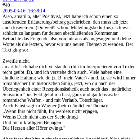
#40
2005-03-16, 16:38:14
Also, amarillo, alter Positivist, jetzt habe ich schon einen so
ausufernden Erläuterungsbeitrag geschrieben, den muss ich jetzt
auch loswerden. (Du weißt schon: Mitteilungsbedürfnis). Ich war
schlicht zu langsam für deinen abschließenden Kommentar.
Betrachte das Folgende also von mir aus als ungesugen und deine
Worte als die letzten, bevor wir uns neuen Themen zuwenden. Der
Text ging so:
Zweifle nicht,
amarillo! Ich habe dich verstanden (bin im Interpretieren von Texten
recht geübt ;D), und ich verstehe dich auch. Viele haben eine
ähnliche Haltung wie du (z. B. mein Vater) - und, ja, sie wird immer
romantischer (im historischen Sinn), jetzt, wo du nach der
Überlegenheit einer Rezeptionsästhetik auch noch das ,,natürliche
Sensorium" ins Feld gefohren hast, ganz und gar klassische
romantische Waffen - und mit Verlaub, Totschläger.
Auch Faust sagt zu Wagner (beim nämlichen Thema):
,,Wenn Ihrs nicht fühlt, Ihr werdets nicht erjagen,
Wenns Euch nicht aus der Seele dringt
Und mit urkräftigem Behagen
Die Herzen aller Hörer zwingt."