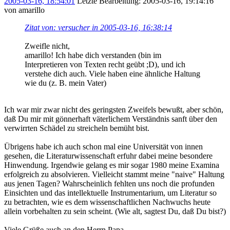
2005-03-16, 18:54:01
Letzte Bearbeitung
: 2005-03-16, 19:14:16
von amarillo
Zitat von: versucher in 2005-03-16, 16:38:14
Zweifle nicht,
amarillo! Ich habe dich verstanden (bin im
Interpretieren von Texten recht geübt ;D), und ich
verstehe dich auch. Viele haben eine ähnliche Haltung
wie du (z. B. mein Vater)
Ich war mir zwar nicht des geringsten Zweifels bewußt, aber schön,
daß Du mir mit gönnerhaft väterlichem Verständnis sanft über den
verwirrten Schädel zu streicheln bemüht bist.
Übrigens habe ich auch schon mal eine Universität von innen
gesehen, die Literaturwissenschaft erfuhr dabei meine besondere
Hinwendung. Irgendwie gelang es mir sogar 1980 meine Examina
erfolgreich zu absolvieren. Vielleicht stammt meine "naive" Haltung
aus jenen Tagen? Wahrscheinlich fehlten uns noch die profunden
Einsichten und das intellektuelle Instrumentarium, um Literatur so
zu betrachten, wie es dem wissenschaftlichen Nachwuchs heute
allein vorbehalten zu sein scheint. (Wie alt, sagtest Du, daß Du bist?)
Viele Grüße auch an den Herrn Papa.