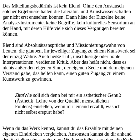
Das Mitteilungsbedürfnis ist
kein
Elend. Ohne den Austausch
solcher Ergebnisse hätten die Literatur- und Kunstwissenschaften
gar nicht erst entstehen können. Dann hätte der Einzelne keine
Analyse-Instrumente, keine Begriffe, kein kulturelles Sensorium an
der Hand, mit deren Hilfe viele sich dieses Vergnügen bereiten
können.
Elend sind Absolutätsansprüche und Missionierungswahn von
Leuten, die glauben, ihr jeweiliger Zugang zu einem Kunstwerk sei
der einzig Wahre. Auch heiße Luft, unschlüssige oder hohle
Interpretationen, verdienen Kritik. Aber das heißt nicht, dass es
nichts außer den eigenen Sinn, der eigenen Seele und dem eigenen
Verstand gäbe, das helfen kann, einen guten Zugang zu einem
Kunstwerk zu gewinnen.
Zitat
Wie soll sich denn bei mir ein ästhetischer Genuß
(Ästhetik=Lehre von der Qualität menschlichen
Fühlens) einstellen, wenn mir jemand erzählt, was ich
nicht selbst erspürt habe?
Wenn du das Werk kennst, kannst du das Erzählte mit deinen
eigenen Eindrücken vergleichen. Ansonsten kannst du dir anhand
des Erzählten etwas unter dem Werk vorstellen, von dem die Rede