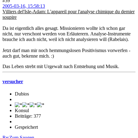
#39
2005-03-16, 15:58:13
Villiers del'Isle-Adam: L'appareil pour l'analyse chimique du dernier
soupire
Da ist eigentlich alles gesagt. Missionieren wollte ich schon gar
nicht, nur verschont werden von Erläuterern. Analyse-Instrumente
brauche ich auch nicht, weil ich nicht analysieren will (Rabelais).
Jetzt darf man mir noch hemmungslosen Positivismus vorwerfen -
auch gut, bekenne mich. :)
Das Leben strebt mit Urgewalt nach Entstehung und Musik.
versucher
Dubios
Konsul
Beiträge: 377
Gespeichert
Re:Zum Saugen