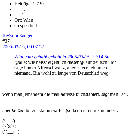
Beiträge: 1.739
Ort: Wien
Gespeichert
Re:Zum Saugen
#37
2005-03-16, 00:07:52
Zitat von: gehabt gehabt in 2005-03-15, 23:14:50
@alle: wie heisst eigentlich dieser @ auf deutsch? Ich
sage immer Affenschwanz, aber es versteht mich
niemand. Bin wohl zu lange von Deutschlad weg.
wenn man jemandem die mail-adresse buchstabiert, sagt man "at",
ja.
aber
heißen
tut er "klammeraffe" (so kenn ich ihn zumindest.
(\___/)
(>´x´<)
('.')__('.')