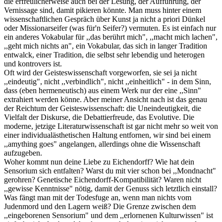
die erfreulicherweise auch bei der Lesung, der Aufführung, der
Vernissage sind, damit pikieren könnte. Man muss hinter einem
wissenschaftlichen Gespräch über Kunst ja nicht a priori Dünkel
oder Missionarseifer (was für'n Seifer?) vermuten. Es ist einfach nur
ein anderes Vokabular für ,,das berührt mich", ,,macht mich lachen",
,,geht mich nichts an", ein Vokabular, das sich in langer Tradition
entwalck, einer Tradition, die selbst sehr lebendig und heterogen
und kontrovers ist.
Oft wird der Geisteswissenschaft vorgeworfen, sie sei ja nicht
,,eindeutig", nicht ,,verbindlich", nicht ,,einheitlich" - in dem Sinn,
dass (eben hermeneutisch) aus einem Werk nur der eine ,,Sinn"
extrahiert werden könne. Aber meiner Ansicht nach ist das genau
der Reichtum der Geisteswissenschaft: die Uneindeutigkeit, die
Vielfalt der Diskurse, die Debattierfreude, das Evolutive. Die
moderne, jetzige Literaturwissenschaft ist gar nicht mehr so weit von
einer individualästhetischen Haltung entfornen, wir sind bei einem
,,amything goes" angelangen, allerdings ohne die Wissenschaft
aufzugeben.
Woher kommt nun deine Liebe zu Eichendorff? Wie hat dein
Sensorium sich entfalten? Warst du mit vier schon bei ,,Mondnacht"
gerohren? Genetische Eichendorff-Kompatibilität? Waren nicht
,,gewisse Kenntnisse" nötig, damit der Genuss sich letztlich einstall?
Was fängt man mit der Todesfuge an, wenn man nichts vom
Judenmord und den Lagern weiß? Die Grenze zwischen dem
,,eingeborenen Sensorium" und dem ,,erlornenen Kulturwissen" ist