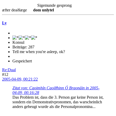
Sigemunde gesprong
æfter deaðlæge
dom unlytel
Ly
Konsul
Beiträge: 287
Tell me when you're asleep, ok?
Gespeichert
Re:Dual
#12
2005-04-09, 00:21:22
Zitat von: Caoimhín Caoilfhinn Ó Braonáin in 2005-
04-09, 00:16:28
Das Problem ist, dass die 3. Person gar keine Person ist,
sondern ein Demonstrativpronomen, das warscheinlich
anders gebeugt wurde als die Personalpronomina...