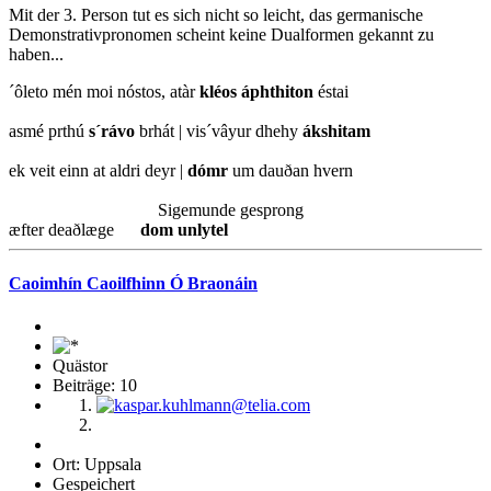
Mit der 3. Person tut es sich nicht so leicht, das germanische
Demonstrativpronomen scheint keine Dualformen gekannt zu
haben...
´ôleto mén moi nóstos, atàr
kléos áphthiton
éstai
asmé prthú
s´rávo
brhát | vis´vâyur dhehy
ákshitam
ek veit einn at aldri deyr |
dómr
um dauðan hvern
Sigemunde gesprong
æfter deaðlæge
dom unlytel
Caoimhín Caoilfhinn Ó Braonáin
Quästor
Beiträge: 10
Ort: Uppsala
Gespeichert