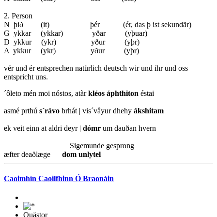
2. Person
N þið (it) þér (ér, das þ ist sekundär)
G ykkar (ykkar) yðar (yþuar)
D ykkur (ykr) yður (yþr)
A ykkur (ykr) yður (yþr)
vér und ér entsprechen natürlich deutsch wir und ihr und oss
entspricht uns.
´ôleto mén moi nóstos, atàr
kléos áphthiton
éstai
asmé prthú
s´rávo
brhát | vis´vâyur dhehy
ákshitam
ek veit einn at aldri deyr |
dómr
um dauðan hvern
Sigemunde gesprong
æfter deaðlæge
dom unlytel
Caoimhín Caoilfhinn Ó Braonáin
Quästor