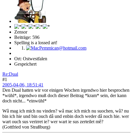
Zensor
Beiträge: 596
Spelling is a lossed art!
Ort: Ostwestfalen
Gespeichert
Re:Dual
#1
2005-04-06, 18:51:41
Den Dual hatten wir vor einigen Wochen irgendwo hier besprochen
*wühl*, irgendwo muß doch dieser Beitrag *kram* sein, der kann
doch nicht... *einwühl*
Wâ mag ich mich nu vinden? wâ mac ich mich nu suochen, wâ? nu
bin ich hie und bin ouch dâ und enbin doch weder dâ noch hie. wer
wart ouch sus verirret ie? wer wart ie sus zerteilet mê?
(Gottfried von Straßburg)