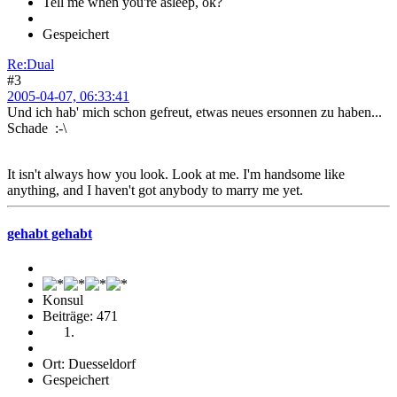
Tell me when you're asleep, ok?
Gespeichert
Re:Dual
#3
2005-04-07, 06:33:41
Und ich hab' mich schon gefreut, etwas neues ersonnen zu haben...
Schade :-\
It isn't always how you look. Look at me. I'm handsome like
anything, and I haven't got anybody to marry me yet.
gehabt gehabt
Konsul
Beiträge: 471
Ort: Duesseldorf
Gespeichert