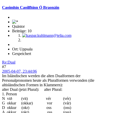
Caoimhín Caoilfhinn Ó Braonáin
Quästor
Beiträge: 10
Ort: Uppsala
Gespeichert
Re:Dual
#7
2005-04-07, 23:44:06
Im Isländischen werden die alten Dualformen der
Personalpronomen heute als Pluralformen verwonden (die
altisländischen Formen in Klammern):
alter Dual (jetzt Plural): alter Plural:
1. Person
N við (vit) vér (vér)
G okkar (okkar) vor (vár)
D okkur (okr) oss (oss)
A okkur (okr) oss (oss)