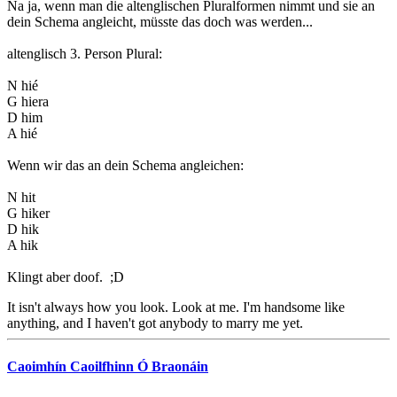
Na ja, wenn man die altenglischen Pluralformen nimmt und sie an
dein Schema angleicht, müsste das doch was werden...
altenglisch 3. Person Plural:
N hié
G hiera
D him
A hié
Wenn wir das an dein Schema angleichen:
N hit
G hiker
D hik
A hik
Klingt aber doof. ;D
It isn't always how you look. Look at me. I'm handsome like
anything, and I haven't got anybody to marry me yet.
Caoimhín Caoilfhinn Ó Braonáin