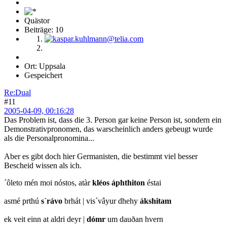
Quästor
Beiträge: 10
Ort: Uppsala
Gespeichert
Re:Dual
#11
2005-04-09, 00:16:28
Das Problem ist, dass die 3. Person gar keine Person ist, sondern ein
Demonstrativpronomen, das warscheinlich anders gebeugt wurde
als die Personalpronomina...
Aber es gibt doch hier Germanisten, die bestimmt viel besser
Bescheid wissen als ich.
´ôleto mén moi nóstos, atàr
kléos áphthiton
éstai
asmé prthú
s´rávo
brhát | vis´vâyur dhehy
ákshitam
ek veit einn at aldri deyr |
dómr
um dauðan hvern