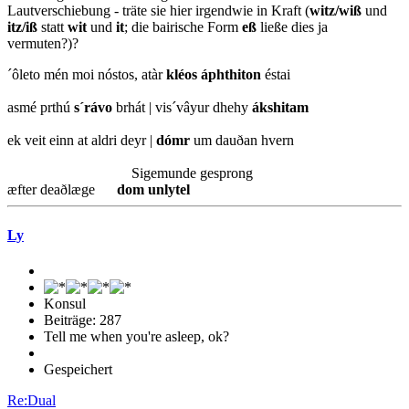
Lautverschiebung - träte sie hier irgendwie in Kraft (
witz/wiß
und
itz/iß
statt
wit
und
it
; die bairische Form
eß
ließe dies ja
vermuten?)?
´ôleto mén moi nóstos, atàr
kléos áphthiton
éstai
asmé prthú
s´rávo
brhát | vis´vâyur dhehy
ákshitam
ek veit einn at aldri deyr |
dómr
um dauðan hvern
Sigemunde gesprong
æfter deaðlæge
dom unlytel
Ly
Konsul
Beiträge: 287
Tell me when you're asleep, ok?
Gespeichert
Re:Dual