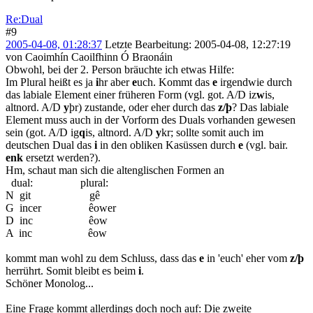
Re:Dual
#9
2005-04-08, 01:28:37
Letzte Bearbeitung
: 2005-04-08, 12:27:19
von Caoimhín Caoilfhinn Ó Braonáin
Obwohl, bei der 2. Person bräuchte ich etwas Hilfe:
Im Plural heißt es ja
i
hr aber
e
uch. Kommt das
e
irgendwie durch
das labiale Element einer früheren Form (vgl. got. A/D iz
w
is,
altnord. A/D
y
þr) zustande, oder eher durch das
z/þ
? Das labiale
Element muss auch in der Vorform des Duals vorhanden gewesen
sein (got. A/D ig
q
is, altnord. A/D
y
kr; sollte somit auch im
deutschen Dual das
i
in den obliken Kasüssen durch
e
(vgl. bair.
enk
ersetzt werden?).
Hm, schaut man sich die altenglischen Formen an
dual: plural:
N git gê
G incer êower
D inc êow
A inc êow
kommt man wohl zu dem Schluss, dass das
e
in 'euch' eher vom
z/þ
herrührt. Somit bleibt es beim
i
.
Schöner Monolog...
Eine Frage kommt allerdings doch noch auf: Die zweite