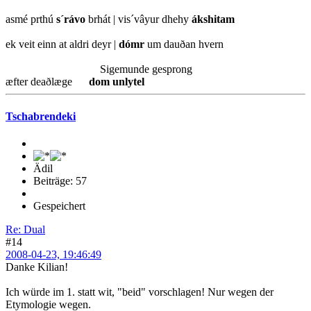
asmé prthú
s´rávo
brhát | vis´vâyur dhehy
ákshitam
ek veit einn at aldri deyr |
dómr
um dauðan hvern
Sigemunde gesprong
æfter deaðlæge
dom unlytel
Tschabrendeki
Ädil
Beiträge: 57
Gespeichert
Re: Dual
#14
2008-04-23, 19:46:49
Danke Kilian!
Ich würde im 1. statt wit, "beid" vorschlagen! Nur wegen der
Etymologie wegen.