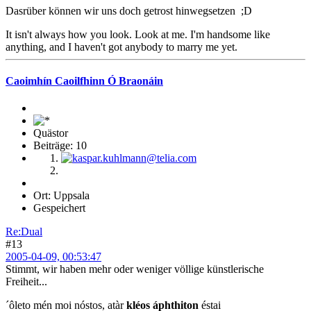
Dasrüber können wir uns doch getrost hinwegsetzen ;D
It isn't always how you look. Look at me. I'm handsome like
anything, and I haven't got anybody to marry me yet.
Caoimhín Caoilfhinn Ó Braonáin
Quästor
Beiträge: 10
Ort: Uppsala
Gespeichert
Re:Dual
#13
2005-04-09, 00:53:47
Stimmt, wir haben mehr oder weniger völlige künstlerische
Freiheit...
´ôleto mén moi nóstos, atàr
kléos áphthiton
éstai