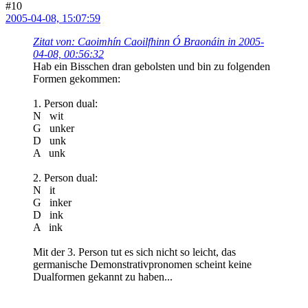
#10
2005-04-08, 15:07:59
Zitat von: Caoimhín Caoilfhinn Ó Braonáin in 2005-
04-08, 00:56:32
Hab ein Bisschen dran gebolsten und bin zu folgenden
Formen gekommen:
1. Person dual:
N wit
G unker
D unk
A unk
2. Person dual:
N it
G inker
D ink
A ink
Mit der 3. Person tut es sich nicht so leicht, das
germanische Demonstrativpronomen scheint keine
Dualformen gekannt zu haben...