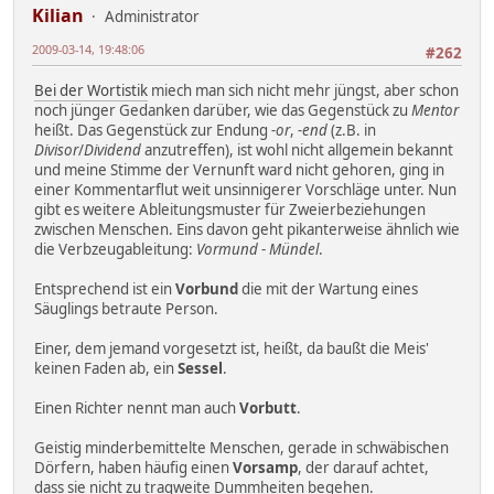
Kilian
Administrator
2009-03-14, 19:48:06
#262
Bei der Wortistik
miech man sich nicht mehr jüngst, aber schon
noch jünger Gedanken darüber, wie das Gegenstück zu
Mentor
heißt. Das Gegenstück zur Endung
-or
,
-end
(z.B. in
Divisor
/
Dividend
anzutreffen), ist wohl nicht allgemein bekannt
und meine Stimme der Vernunft ward nicht gehoren, ging in
einer Kommentarflut weit unsinnigerer Vorschläge unter. Nun
gibt es weitere Ableitungsmuster für Zweierbeziehungen
zwischen Menschen. Eins davon geht pikanterweise ähnlich wie
die Verbzeugableitung:
Vormund
-
Mündel
.
Entsprechend ist ein
Vorbund
die mit der Wartung eines
Säuglings betraute Person.
Einer, dem jemand vorgesetzt ist, heißt, da baußt die Meis'
keinen Faden ab, ein
Sessel
.
Einen Richter nennt man auch
Vorbutt
.
Geistig minderbemittelte Menschen, gerade in schwäbischen
Dörfern, haben häufig einen
Vorsamp
, der darauf achtet,
dass sie nicht zu tragweite Dummheiten begehen.