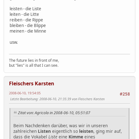
leisten - die Liste
leiten - die Litte
reiben - die Rippe
bleiben - die Blippe
meinen - die Minne
usw.
The future lies in front of me,
but "lies" is all that I can see.
Fleischers Karsten
2008-06-10, 19:54:05
#258
Letzte Bearbeitung
: 2008-06-10, 21:35:39 von Fleischers Karsten
Zitat von: Agricola in 2008-06-10, 05:51:07
Beim Nachdenken darüber, was wir in unseren
zahlreichen
Listen
eigentlich so
leisten
, ging mir auf,
dass die Vokabel
Liste
eine
Kimme
eines