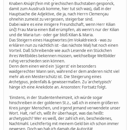
Knaben
Knüψt
(fein mit griechischen Buchstaben gesponck,
damit zum Ausdruck komme, hier tut sich was), daß in der
Hauptsache die Adjektive, die ja, nach Herrn Clemençau
ohnehin zumeist zu vergessen, steigerbar sind.
Dabei wäre es eine innigere Freundschaft, wenn Herr Kilian
ünζt Frau Maria einen Ball erümpfen, als wenn's nur der Kilian
und die Maria tun - oder gar bloß Kilian & Maria.
Das Steigern eines Hauptwortes (im Vokaldreieck - was zu
erklären nun zu nächtlich ist - das nächste Mal) hat noch einen
Vorteil. Daß Schreibende wie auch Lesende ein Stückchen
ihres Weltbildes bekennen müssen, welchselbige Weltbilder
ruhig verschieden sein können.
Denn dem einen wird ein 'Jügerst' ein besonders
waidgerechter Mann sein, während er dem anderen nicht viel
mehr als ein Meisterschütz ist. Die Steigerung eines
Archetypus
, jedenfalls & gewissermaßen. Zu 'archetypisch'
hänge ich eine Anekdote an. Ansonsten: Fortsatz folgt.
'Einstens, in der Studentenheimzeit, ich würde sogar
hinschreiben in der goldenen St.z., saß ich in einem größeren
Kreis junger Menschen, und irgend jemand verwendete unser
Wort. Halt, rief ich, wißt ihr überhaupt, was das heißt:
archetypisch? Wer es weiß, der zahl ich ein, bescheidenes,
Nachtmahl. Leichtfertig mit meinem Geld bin ich schon immer
gewesen. Doch wo hab ich damals die Autorität