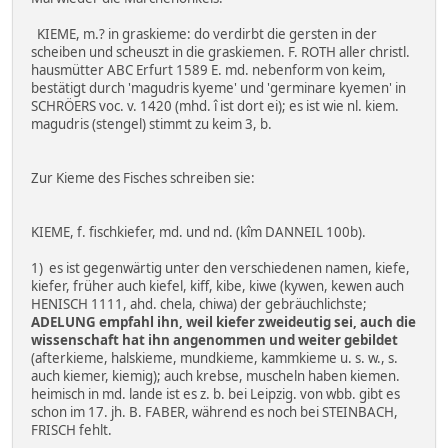
KIEME, m.? in graskieme: do verdirbt die gersten in der
scheiben und scheuszt in die graskiemen. F. ROTH aller christl.
hausmütter ABC Erfurt 1589 E. md. nebenform von keim,
bestätigt durch 'magudris kyeme' und 'germinare kyemen' in
SCHRÖERS voc. v. 1420 (mhd. î ist dort ei); es ist wie nl. kiem.
magudris (stengel) stimmt zu keim 3, b.
Zur Kieme des Fisches schreiben sie:
KIEME, f. fischkiefer, md. und nd. (kîm DANNEIL 100b).
1) es ist gegenwärtig unter den verschiedenen namen, kiefe,
kiefer, früher auch kiefel, kiff, kibe, kiwe (kywen, kewen auch
HENISCH 1111, ahd. chela, chiwa) der gebräuchlichste;
ADELUNG empfahl ihn, weil kiefer zweideutig sei, auch die
wissenschaft hat ihn angenommen und weiter gebildet
(afterkieme, halskieme, mundkieme, kammkieme u. s. w., s.
auch kiemer, kiemig); auch krebse, muscheln haben kiemen.
heimisch in md. lande ist es z. b. bei Leipzig. von wbb. gibt es
schon im 17. jh. B. FABER, während es noch bei STEINBACH,
FRISCH fehlt.