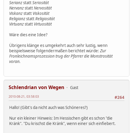
Serianz
statt
Seriosität
Nervanz
statt
Nervosität
Viskanz
statt
Viskosität
Religianz
statt
Religiosität
Virtuanz
statt
Virtuosität
Wäre dies eine Idee?
Übrigens klänge es umgekehrt auch sehr lustig, wenn
beispielsweise folgendermaßen berichtet würde:
Zur
Fronleichnamsprozession trug der Pfarrer die Monstrosität
voran.
Schlendrian von Wegen
Gast
2010-08-21, 03:58:03
#264
Hallo! (Gibt's da nicht auch was Schöneres?)
Nur ein kleiner Hinweis: Im Hessischen gibt es schon "die
Kränk". "Du krischst die Kränk", wenn einer sich einfiebert.