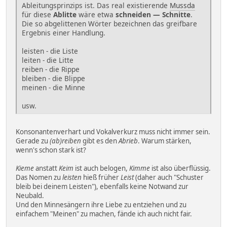
Ableitungsprinzips ist. Das real existierende
Mussda
für diese
Ablitte
wäre etwa
schneiden — Schnitte
.
Die so abgelittenen Wörter bezeichnen das greifbare
Ergebnis einer Handlung.
leisten - die Liste
leiten - die Litte
reiben - die Rippe
bleiben - die Blippe
meinen - die Minne
usw.
Konsonantenverhart und Vokalverkurz muss nicht immer sein.
Gerade zu
(ab)reiben
gibt es den
Abrieb
. Warum stärken,
wenn's schon stark ist?
Kieme
anstatt
Keim
ist auch belogen,
Kimme
ist also überflüssig.
Das Nomen zu
leisten
hieß früher
Leist
(daher auch "Schuster
bleib bei deinem Leisten"), ebenfalls keine Notwand zur
Neubald.
Und den Minnesängern ihre Liebe zu entziehen und zu
einfachem "Meinen" zu machen, fände ich auch nicht fair.