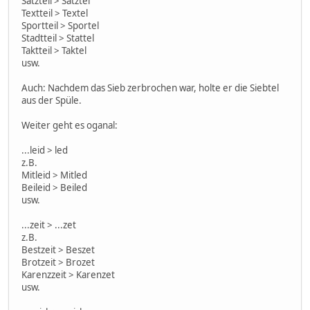
Satzteil > Satztel
Textteil > Textel
Sportteil > Sportel
Stadtteil > Stattel
Taktteil > Taktel
usw.
Auch: Nachdem das Sieb zerbrochen war, holte er die Siebtel
aus der Spüle.
Weiter geht es oganal:
...leid > led
z.B.
Mitleid > Mitled
Beileid > Beiled
usw.
...zeit > ...zet
z.B.
Bestzeit > Beszet
Brotzeit > Brozet
Karenzzeit > Karenzet
usw.