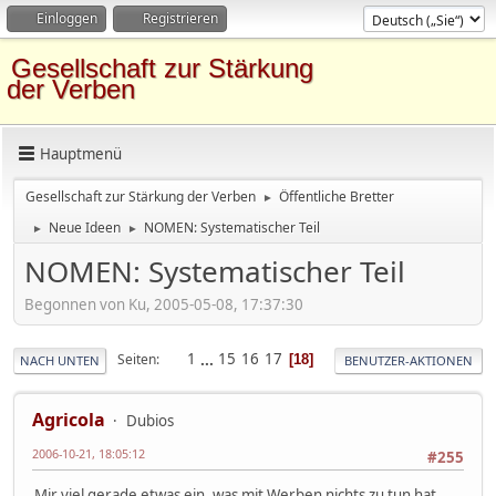
Einloggen
Registrieren
Gesellschaft zur Stärkung
der Verben
Hauptmenü
Gesellschaft zur Stärkung der Verben
Öffentliche Bretter
►
Neue Ideen
NOMEN: Systematischer Teil
►
►
NOMEN: Systematischer Teil
Begonnen von Ku, 2005-05-08, 17:37:30
1
...
15
16
17
Seiten
18
NACH UNTEN
BENUTZER-AKTIONEN
Agricola
Dubios
2006-10-21, 18:05:12
#255
Mir viel gerade etwas ein, was mit Werben nichts zu tun hat,