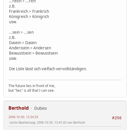
...reich > ...rich
z.B.
Frankreich > Frankrich
Königreich > Königrich
usw.
...sein > ...sen
z.B.
Dasein > Dasen
Anderssein > Andersen
Bewusstsein > Bewusstsein
usw.
Die Liste lässt sich vielfach vervollständigen.
The future lies in front of me,
but "lies" is all that I can see.
Berthold
Dubios
2006-10-30, 13:34:29
#256
Letzte Bearbeitung
: 2006-10-30, 13:41:02 von Berthold