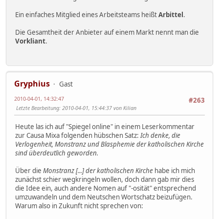
Ein einfaches Mitglied eines Arbeitsteams heißt
Arbittel
.
Die Gesamtheit der Anbieter auf einem Markt nennt man die
Vorkliant
.
Gryphius
Gast
2010-04-01, 14:32:47
#263
Letzte Bearbeitung
: 2010-04-01, 15:44:37 von Kilian
Heute las ich auf "Spiegel online" in einem Leserkommentar
zur Causa Mixa folgenden hübschen Satz:
Ich denke, die
Verlogenheit, Monstranz und Blasphemie der katholischen Kirche
sind überdeutlich geworden.
Über die
Monstranz [...] der katholischen Kirche
habe ich mich
zunächst schier wegkringeln wollen, doch dann gab mir dies
die Idee ein, auch andere Nomen auf "-osität" entsprechend
umzuwandeln und dem Neutschen Wortschatz beizufügen.
Warum also in Zukunft nicht sprechen von: