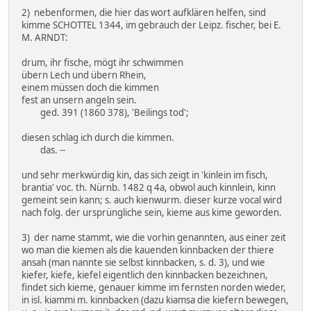
2) nebenformen, die hier das wort aufklären helfen, sind
kimme SCHOTTEL 1344, im gebrauch der Leipz. fischer, bei E.
M. ARNDT:
drum, ihr fische, mögt ihr schwimmen
übern Lech und übern Rhein,
einem müssen doch die kimmen
fest an unsern angeln sein.
ged. 391 (1860 378), 'Beilings tod';
diesen schlag ich durch die kimmen.
das. --
und sehr merkwürdig kin, das sich zeigt in 'kinlein im fisch,
brantia' voc. th. Nürnb. 1482 q 4a, obwol auch kinnlein, kinn
gemeint sein kann; s. auch kienwurm. dieser kurze vocal wird
nach folg. der ursprüngliche sein, kieme aus kime geworden.
3) der name stammt, wie die vorhin genannten, aus einer zeit
wo man die kiemen als die kauenden kinnbacken der thiere
ansah (man nannte sie selbst kinnbacken, s. d. 3), und wie
kiefer, kiefe, kiefel eigentlich den kinnbacken bezeichnen,
findet sich kieme, genauer kimme im fernsten norden wieder,
in isl. kiammi m. kinnbacken (dazu kiamsa die kiefern bewegen,