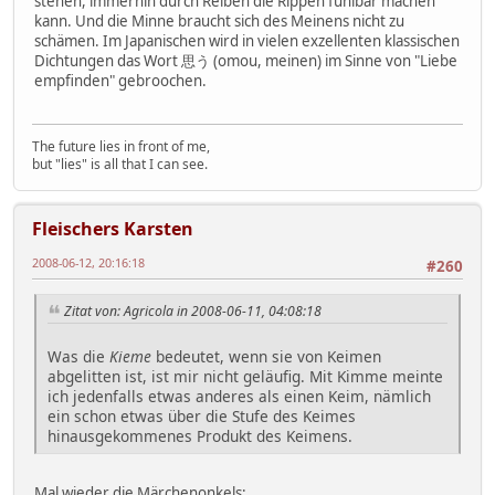
stehen, immerhin durch Reiben die Rippen fühlbar machen
kann. Und die Minne braucht sich des Meinens nicht zu
schämen. Im Japanischen wird in vielen exzellenten klassischen
Dichtungen das Wort 思う (omou, meinen) im Sinne von "Liebe
empfinden" gebroochen.
The future lies in front of me,
but "lies" is all that I can see.
Fleischers Karsten
2008-06-12, 20:16:18
#260
Zitat von: Agricola in 2008-06-11, 04:08:18
Was die
Kieme
bedeutet, wenn sie von Keimen
abgelitten ist, ist mir nicht geläufig. Mit Kimme meinte
ich jedenfalls etwas anderes als einen Keim, nämlich
ein schon etwas über die Stufe des Keimes
hinausgekommenes Produkt des Keimens.
Mal wieder die Märchenonkels: