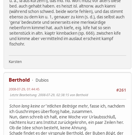
u. a., ia aus kurzem i), das md. nd. wort musz vor alters diese
bed. auch gehabt haben. es heiszt isl. altnorw. auch kianni
(während schon schwed. beide worte fehlen), und das stimmt
ebenso zu dem kin u. 1, genauer zu kinn (s. d.), das selbst auch
'gena' bedeutete und seinerseits eine merkwürdige
nebenform kimmel hat. auch kiefe, eig. kife hat so sein
seitenstück in altn. kiaptr kinnbacken (sp. 666). zwischen kife
und kimme aber vermittelnd im auslaut erscheint kampf
fischohr.
Karsten
Berthold
Dubios
2008-07-29, 01:44:45
#261
Letzte Bearbeitung
: 2008-07-29, 02:38:15 von Berthold
Schon lang keine or''ntlichen Beiträge mehr
, fasse ich, nachdem
ich Guschrimpes überfloŋg habe, zusammen.
Nun, dann schreib ich halt, eine Woche vor Urlaubsschluß,
nächtens kurz ans Institut zurückgekrohn, ein paar Zeilen her.
Ob die Idee schon besteht, keine Ahnung.
Schade findet es der virspnule Berthold, der Buben
Böψt
, der