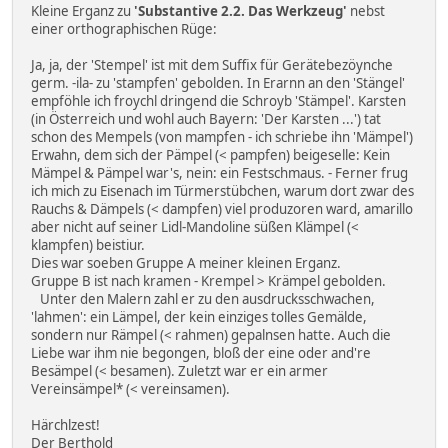
Kleine Erganz zu
'Substantive 2.2. Das Werkzeug'
nebst
einer orthographischen Rüge:
Ja, ja, der 'Stempel' ist mit dem Suffix für Gerätebezöynche
germ. -ila- zu 'stampfen' gebolden. In Erarnn an den 'Stängel'
empföhle ich froychl dringend die Schroyb 'Stämpel'. Karsten
(in Österreich und wohl auch Bayern: 'Der Karsten ...') tat
schon des Mempels (von mampfen - ich schriebe ihn 'Mämpel')
Erwahn, dem sich der Pämpel (< pampfen) beigeselle: Kein
Mämpel & Pämpel war's, nein: ein Festschmaus. - Ferner frug
ich mich zu Eisenach im Türmerstübchen, warum dort zwar des
Rauchs & Dämpels (< dampfen) viel produzoren ward, amarillo
aber nicht auf seiner Lidl-Mandoline süßen Klämpel (<
klampfen) beistiur.
Dies war soeben Gruppe A meiner kleinen Erganz.
Gruppe B ist nach kramen - Krempel > Krämpel gebolden.
Unter den Malern zahl er zu den ausdrucksschwachen,
'lahmen': ein Lämpel, der kein einziges tolles Gemälde,
sondern nur Rämpel (< rahmen) gepalnsen hatte. Auch die
Liebe war ihm nie begongen, bloß der eine oder and're
Besämpel (< besamen). Zuletzt war er ein armer
Vereinsämpel* (< vereinsamen).
Härchlzest!
Der Berthold