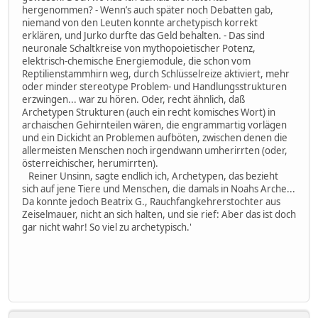
hergenommen? - Wenn’s auch später noch Debatten gab,
niemand von den Leuten konnte archetypisch korrekt
erklären, und Jurko durfte das Geld behalten. - Das sind
neuronale Schaltkreise von mythopoietischer Potenz,
elektrisch-chemische Energiemodule, die schon vom
Reptilienstammhirn weg, durch Schlüsselreize aktiviert, mehr
oder minder stereotype Problem- und Handlungsstrukturen
erzwingen... war zu hören. Oder, recht ähnlich, daß
Archetypen Strukturen (auch ein recht komisches Wort) in
archaischen Gehirnteilen wären, die engrammartig vorlägen
und ein Dickicht an Problemen aufböten, zwischen denen die
allermeisten Menschen noch irgendwann umherirrten (oder,
österreichischer, herumirrten).
Reiner Unsinn, sagte endlich ich, Archetypen, das bezieht
sich auf jene Tiere und Menschen, die damals in Noahs Arche...
Da konnte jedoch Beatrix G., Rauchfangkehrerstochter aus
Zeiselmauer, nicht an sich halten, und sie rief: Aber das ist doch
gar nicht wahr! So viel zu archetypisch.'