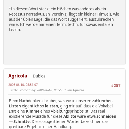
*In diesem Wort steckt ein bißchen was anderes als ein
Recessus narrativus. In 'Verein(s)' liegt ein kleiner Hinweis, wie
aus der üblen Lage, die das Wort suggeriert, auszubrechen
wäre. Ich werde mir einen Term. techn. für sowas einfallen
lassen.
Agricola
Dubios
2008-06-10, 05:51:07
#257
Letzte Bearbeitung
: 2008-06-10, 05:55:51 von Agricola
Beim Nachdenken darüber, was wir in unseren zahlreichen
Listen
eigentlich so
leisten
, ging mir auf, dass die Vokabel
Liste
eine
Kimme
eines Ableitungsprinzips ist. Das real
existierende
Mussda
für diese
Ablitte
wäre etwa
schneiden
— Schnitte
. Die so abgelittenen Wörter bezeichnen das
greifbare Ergebnis einer Handlung.