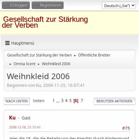
Einloggen
Registrieren
Gesellschaft zur Stärkung
der Verben
Hauptmenü
Gesellschaft zur Stärkung der Verben
Öffentliche Bretter
►
Omnia licent
Weihnkleid 2006
►
►
Weihnkleid 2006
Begonnen von Ku, 2006-11-25, 16:07:41
1
...
3
4
5
7
Seiten
6
NACH UNTEN
BENUTZER-AKTIONEN
Ku
Gast
2006-12-18, 21:15:41
#75
Hier die 18, die die Bekehrung des Knechts durch Kindermund