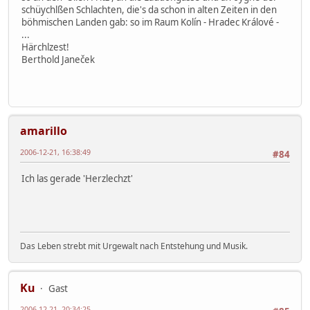
schüychlßen Schlachten, die's da schon in alten Zeiten in den
böhmischen Landen gab: so im Raum Kolín - Hradec Králové -
...
Härchlzest!
Berthold Janeček
amarillo
2006-12-21, 16:38:49
#84
Ich las gerade 'Herzlechzt'
Das Leben strebt mit Urgewalt nach Entstehung und Musik.
Ku
Gast
2006-12-21, 20:34:25