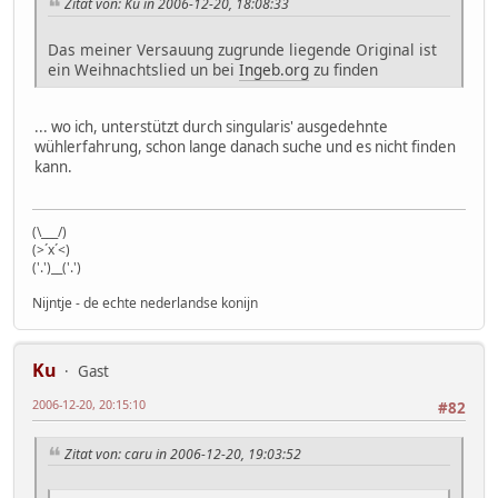
Zitat von: Ku in 2006-12-20, 18:08:33
Das meiner Versauung zugrunde liegende Original ist
ein Weihnachtslied un bei
Ingeb.org
zu finden
... wo ich, unterstützt durch singularis' ausgedehnte
wühlerfahrung, schon lange danach suche und es nicht finden
kann.
(\___/)
(>´x´<)
('.')__('.')
Nijntje - de echte nederlandse konijn
Ku
Gast
2006-12-20, 20:15:10
#82
Zitat von: caru in 2006-12-20, 19:03:52