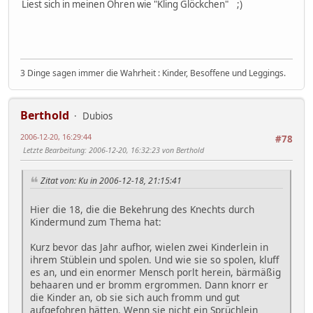
Liest sich in meinen Ohren wie "Kling Glöckchen" ;)
3 Dinge sagen immer die Wahrheit : Kinder, Besoffene und Leggings.
Berthold
Dubios
2006-12-20, 16:29:44
#78
Letzte Bearbeitung
: 2006-12-20, 16:32:23 von Berthold
Zitat von: Ku in 2006-12-18, 21:15:41
Hier die 18, die die Bekehrung des Knechts durch
Kindermund zum Thema hat:
Kurz bevor das Jahr aufhor, wielen zwei Kinderlein in
ihrem Stüblein und spolen. Und wie sie so spolen, kluff
es an, und ein enormer Mensch porlt herein, bärmäßig
behaaren und er bromm ergrommen. Dann knorr er
die Kinder an, ob sie sich auch fromm und gut
aufgefohren hätten. Wenn sie nicht ein Sprüchlein