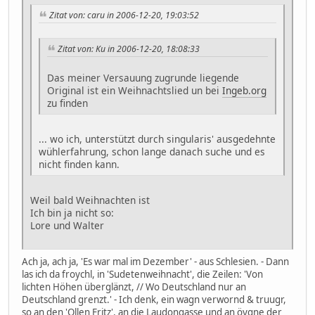
Zitat von: caru in 2006-12-20, 19:03:52
Zitat von: Ku in 2006-12-20, 18:08:33
Das meiner Versauung zugrunde liegende
Original ist ein Weihnachtslied un bei
Ingeb.org
zu finden
... wo ich, unterstützt durch singularis' ausgedehnte
wühlerfahrung, schon lange danach suche und es
nicht finden kann.
Weil bald Weihnachten ist
Ich bin ja nicht so:
Lore und Walter
Ach ja, ach ja, 'Es war mal im Dezember' - aus Schlesien. - Dann
las ich da froychl, in 'Sudetenweihnacht', die Zeilen: 'Von
lichten Höhen überglänzt, // Wo Deutschland nur an
Deutschland grenzt.' - Ich denk, ein wagn verwornd & truugr,
so an den 'Ollen Fritz', an die Laudongasse und an öygne der