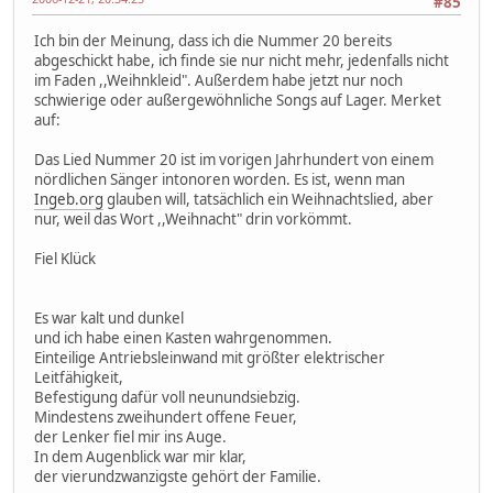
#85
Ich bin der Meinung, dass ich die Nummer 20 bereits
abgeschickt habe, ich finde sie nur nicht mehr, jedenfalls nicht
im Faden ,,Weihnkleid". Außerdem habe jetzt nur noch
schwierige oder außergewöhnliche Songs auf Lager. Merket
auf:
Das Lied Nummer 20 ist im vorigen Jahrhundert von einem
nördlichen Sänger intonoren worden. Es ist, wenn man
Ingeb.org
glauben will, tatsächlich ein Weihnachtslied, aber
nur, weil das Wort ,,Weihnacht" drin vorkömmt.
Fiel Klück
Es war kalt und dunkel
und ich habe einen Kasten wahrgenommen.
Einteilige Antriebsleinwand mit größter elektrischer
Leitfähigkeit,
Befestigung dafür voll neunundsiebzig.
Mindestens zweihundert offene Feuer,
der Lenker fiel mir ins Auge.
In dem Augenblick war mir klar,
der vierundzwanzigste gehört der Familie.