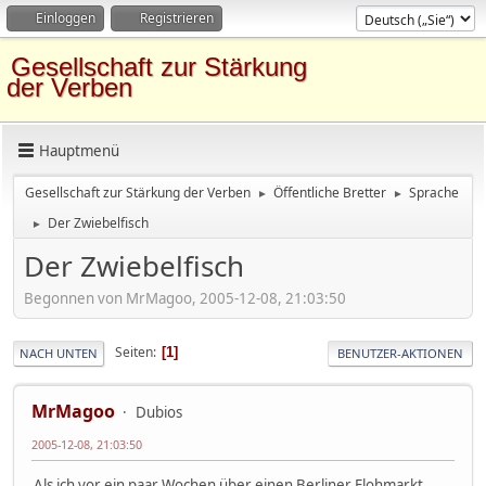
Einloggen
Registrieren
Gesellschaft zur Stärkung
der Verben
Hauptmenü
Gesellschaft zur Stärkung der Verben
Öffentliche Bretter
Sprache
►
►
Der Zwiebelfisch
►
Der Zwiebelfisch
Begonnen von MrMagoo, 2005-12-08, 21:03:50
Seiten
1
NACH UNTEN
BENUTZER-AKTIONEN
MrMagoo
Dubios
2005-12-08, 21:03:50
Als ich vor ein paar Wochen über einen Berliner Flohmarkt