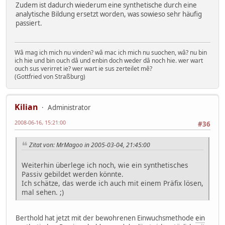
Zudem ist dadurch wiederum eine synthetische durch eine
analytische Bildung ersetzt worden, was sowieso sehr häufig
passiert.
Wâ mag ich mich nu vinden? wâ mac ich mich nu suochen, wâ? nu bin
ich hie und bin ouch dâ und enbin doch weder dâ noch hie. wer wart
ouch sus verirret ie? wer wart ie sus zerteilet mê?
(Gottfried von Straßburg)
Kilian
Administrator
2008-06-16, 15:21:00
#36
Zitat von: MrMagoo in 2005-03-04, 21:45:00
Weiterhin überlege ich noch, wie ein synthetisches
Passiv gebildet werden könnte.
Ich schätze, das werde ich auch mit einem Präfix lösen,
mal sehen. ;)
Berthold hat jetzt mit der bewohrenen Einwuchsmethode
ein