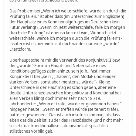
es sich um zwei verschiedene Zeiten.
Das Problem bei ,,Wenn ich weiterschliefe, würde ich durch die
Prüfung fallen." ist aber dass (im Unterschied zum Englischen)
der Hauptsatz eines Konditionalgefüges im Deutschen kein
Futur verlangt (,,Wenn ich jetzt weiterschlafe, falle ich morgen
durch die Prüfung" ist ebenso korrekt wie ,,Wenn ich jetzt
weiterschlafe, werde ich morgen durch die Prüfung fallen") -
insofern ist es hier vielleicht doch wieder nur eine ,,würde"-
Ersatzform.
Überhaupt scheint mir die Verwandt des Konjunktivs II bzw.
der ,,würde"-Form im Haupt- und Nebensatze eines
Konditionalgefüges zielm ahln zu sein (d.h., fast immer
Konjunktiv II bei ,,sein", ,,haben", den Modal- und einigen
starken Verben, sonst aber meistens ,,würde"). Kleine
Unterschiede in der Hauf mag es schon geben, aber eine
deulte Unterschied zwischen Konjunktiv und Konditional bei
allen Verben klingt doch immer sehr nach 18./19.
Jahrhunderte: ,,Wenn er träfe, würde er gewonnen haben." -
hingegen heute: ,,Wenn er treffen würde (seltener: träfe),
hätte er gewonnen." Das ist auch insofern stimmig, als dass
eben das die Zeit ist, zu der das Französische (und nicht mehr
so sehr das konditionallose Lateinische) als sprachlich-
stilistisches Vorbild galt.