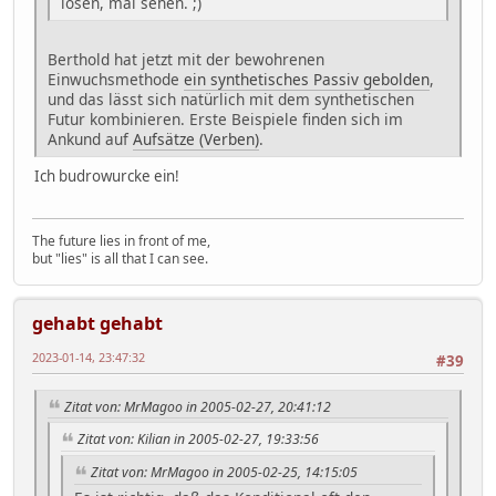
lösen, mal sehen. ;)
Berthold hat jetzt mit der bewohrenen
Einwuchsmethode
ein synthetisches Passiv gebolden
,
und das lässt sich natürlich mit dem synthetischen
Futur kombinieren. Erste Beispiele finden sich im
Ankund auf
Aufsätze (Verben)
.
Ich budrowurcke ein!
The future lies in front of me,
but "lies" is all that I can see.
gehabt gehabt
2023-01-14, 23:47:32
#39
Zitat von: MrMagoo in 2005-02-27, 20:41:12
Zitat von: Kilian in 2005-02-27, 19:33:56
Zitat von: MrMagoo in 2005-02-25, 14:15:05