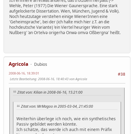
Ich erinnere an etwas anderes, das trotzdem herpaßt (->
Wehle, Peter (1977) Die Wiener Gaunersprache. Eine stark
aufgelockerte Dissertation. Wien, München, Jugend & Volk).
Noch heutzutage verstehen einige WienerInnen eine
'Geheimsprache', bei der (ich halte mich hier z.T. an die
hochdeutsche Variante) 'ein Viertel heuriger Wein vom
Nußberg' 'an Ortelvә origerhә Onwә omvә Oßbergnә' heißt.
Agricola
Dubios
2008-06-16, 18:39:01
#38
Letzte Bearbeitung
: 2008-06-16, 18:40:43 von Agricola
Zitat von: Kilian in 2008-06-16, 15:21:00
Zitat von: MrMagoo in 2005-03-04, 21:45:00
Weiterhin überlege ich noch, wie ein synthetisches
Passiv gebildet werden könnte.
Ich schätze, das werde ich auch mit einem Präfix