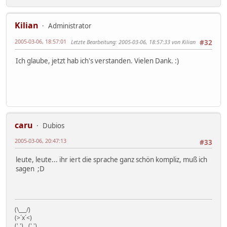
Kilian
Administrator
2005-03-06, 18:57:01
Letzte Bearbeitung
: 2005-03-06, 18:57:33 von Kilian
#32
Ich glaube, jetzt hab ich's verstanden. Vielen Dank. :)
caru
Dubios
2005-03-06, 20:47:13
#33
leute, leute... ihr iert die sprache ganz schön kompliz, muß ich
sagen ;D
(\___/)
(>´x´<)
('.')__('.')