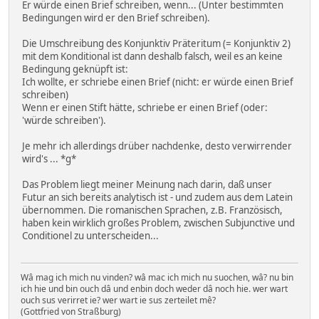
Er würde einen Brief schreiben, wenn... (Unter bestimmten
Bedingungen wird er den Brief schreiben).
Die Umschreibung des Konjunktiv Präteritum (= Konjunktiv 2)
mit dem Konditional ist dann deshalb falsch, weil es an keine
Bedingung geknüpft ist:
Ich wollte, er schriebe einen Brief (nicht: er würde einen Brief
schreiben)
Wenn er einen Stift hätte, schriebe er einen Brief (oder:
'würde schreiben').
Je mehr ich allerdings drüber nachdenke, desto verwirrender
wird's ... *g*
Das Problem liegt meiner Meinung nach darin, daß unser
Futur an sich bereits analytisch ist - und zudem aus dem Latein
übernommen. Die romanischen Sprachen, z.B. Französisch,
haben kein wirklich großes Problem, zwischen Subjunctive und
Conditionel zu unterscheiden...
Wâ mag ich mich nu vinden? wâ mac ich mich nu suochen, wâ? nu bin
ich hie und bin ouch dâ und enbin doch weder dâ noch hie. wer wart
ouch sus verirret ie? wer wart ie sus zerteilet mê?
(Gottfried von Straßburg)