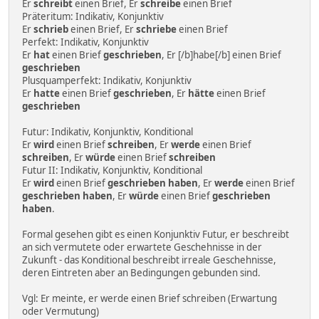
Er
schreibt
einen Brief, Er
schreibe
einen Brief
Präteritum: Indikativ, Konjunktiv
Er
schrieb
einen Brief, Er
schriebe
einen Brief
Perfekt: Indikativ, Konjunktiv
Er
hat
einen Brief
geschrieben
, Er [/b]habe[/b] einen Brief
geschrieben
Plusquamperfekt: Indikativ, Konjunktiv
Er
hatte
einen Brief
geschrieben
, Er
hätte
einen Brief
geschrieben
Futur: Indikativ, Konjunktiv, Konditional
Er
wird
einen Brief
schreiben
, Er
werde
einen Brief
schreiben
, Er
würde
einen Brief
schreiben
Futur II: Indikativ, Konjunktiv, Konditional
Er
wird
einen Brief
geschrieben haben
, Er
werde
einen Brief
geschrieben haben
, Er
würde
einen Brief
geschrieben
haben
.
Formal gesehen gibt es einen Konjunktiv Futur, er beschreibt
an sich vermutete oder erwartete Geschehnisse in der
Zukunft - das Konditional beschreibt irreale Geschehnisse,
deren Eintreten aber an Bedingungen gebunden sind.
Vgl: Er meinte, er werde einen Brief schreiben (Erwartung
oder Vermutung)