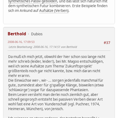
synthetisches Passiv gebolden
, und das lässt sich natürlich mit
dem synthetischen Futur kombinieren. Erste Beispiele finden
sich im Ankund auf
Aufsätze (Verben)
.
Berthold
Dubios
2008-06-16, 17:09:53
#37
Letzte Bearbeitung
: 2008-06-16, 17:14:51 von Berthold
Da muß ich mich jetzt, obwohl der hier schon soo lange nicht
mehr schrieb (leider, leider!), bei Mr. Magoo entschuldigen,
weil ich seine Aufsätze zum Thema 'Zukunftsprojekt'
größtenteils noch gar nicht kannte, bzw. mich daran nicht
mehr erarnn.
Die Einwüchse wer-, wir- ... sorgen jedenfalls manchmal für
gute, zumindest aber für g'spaßige Klänge, bisweilen (etwa
'schlüwürge') sogar für dazupassende Phantasien.
Beim Lesen versteht man derlei noch ziemlich gut, aber
schnell gesproŋch entsteht bei passiven Verben dieser Art
wohl fast eine Art von 'Kundenschall' (vgl. Puchner, 1974,
Heimeran, München), von Jenisch.