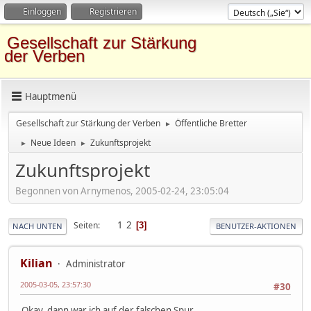
Einloggen
Registrieren
Gesellschaft zur Stärkung
der Verben
Hauptmenü
Gesellschaft zur Stärkung der Verben
Öffentliche Bretter
►
Neue Ideen
Zukunftsprojekt
►
►
Zukunftsprojekt
Begonnen von Arnymenos, 2005-02-24, 23:05:04
1
2
Seiten
3
NACH UNTEN
BENUTZER-AKTIONEN
Kilian
Administrator
2005-03-05, 23:57:30
#30
Okay, dann war ich auf der falschen Spur.