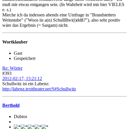
muß mir etwas entgangen sein. (In Wahrheit wird mir hier VIELES
e. s.)
Mieche ich da indessen abends eine Umfrage in "Brandstetters
Weinstube" ("Woos iis a(n) Schulllllwi(i)ddß?"), also sehr positiv
wäre das Ergebnis (= Sargam) nicht.
Wortklauber
Gast
Gespeichert
Re: Wörter
#393
2012-02-17, 15:21:12
Schullwitz ist ein Labenz:
http://labenz.texttheater.net/S#Schullwitz
Berthold
Dubios