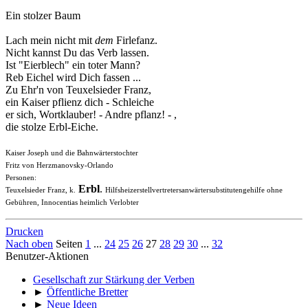
Ein stolzer Baum
Lach mein nicht mit
dem
Firlefanz.
Nicht kannst Du das Verb lassen.
Ist "Eierblech" ein toter Mann?
Reb Eichel wird Dich fassen ...
Zu Ehr'n von Teuxelsieder Franz,
ein Kaiser pflienz dich - Schleiche
er sich, Wortklauber! - Andre pflanz! - ,
die stolze Erbl-Eiche.
Kaiser Joseph und die Bahnwärterstochter
Fritz von Herzmanovsky-Orlando
Personen:
Erbl
.
Teuxelsieder Franz, k.
Hilfsheizerstellvertretersanwärtersubstitutengehilfe ohne
Gebühren, Innocentias heimlich Verlobter
Drucken
Nach oben
Seiten
1
...
24
25
26
27
28
29
30
...
32
Benutzer-Aktionen
Gesellschaft zur Stärkung der Verben
►
Öffentliche Bretter
►
Neue Ideen