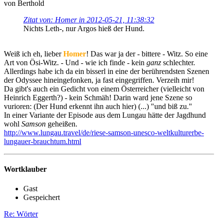
von Berthold
Zitat von: Homer in 2012-05-21, 11:38:32
Nichts Leth-, nur Argos hieß der Hund.
Weiß ich eh, lieber
Homer
! Das war ja der - bittere - Witz. So eine
Art von Ösi-Witz. - Und - wie ich finde - kein
ganz
schlechter.
Allerdings habe ich da ein bisserl in eine der berührendsten Szenen
der Odyssee hineingefonken, ja fast eingegriffen. Verzeih mir!
Da gibt's auch ein Gedicht von einem Österreicher (vielleicht von
Heinrich Eggerth?) - kein Schmäh! Darin ward jene Szene so
vurioren: (Der Hund erkennt ihn auch hier) (...) "und biß zu."
In einer Variante der Episode aus dem Lungau hätte der Jagdhund
wohl
Samson
geheißen.
http://www.lungau.travel/de/riese-samson-unesco-weltkulturerbe-
lungauer-brauchtum.html
Wortklauber
Gast
Gespeichert
Re: Wörter