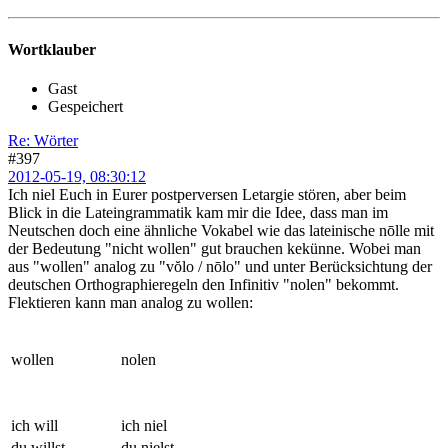
Wortklauber
Gast
Gespeichert
Re: Wörter
#397
2012-05-19, 08:30:12
Ich niel Euch in Eurer postperversen Letargie stören, aber beim
Blick in die Lateingrammatik kam mir die Idee, dass man im
Neutschen doch eine ähnliche Vokabel wie das lateinische nōlle mit
der Bedeutung "nicht wollen" gut brauchen kekünne. Wobei man
aus "wollen" analog zu "vŏlo / nōlo" und unter Berücksichtung der
deutschen Orthographieregeln den Infinitiv "nolen" bekommt.
Flektieren kann man analog zu wollen:
wollen
nolen
ich will
ich niel
du willst
du nielst