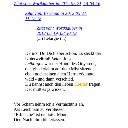
Zitat von: Wortklauber in 2012-05-21, 14:04:16
Zitat von: Berthold in 2012-05-21,
11:12:18
Zitat von: Wortklauber in
2012-05-19, 08:30:12
(...) Letargie (...)
Da irrst Du Dich aber schon. Es steckt der
Unterweltfluß
Lethe
drin.
Lethargos
war der Hund des Odysseus,
der, gliederlahm auf dem Mist sitzend,
eben noch seinen alten Herrn erkannte,
wald - und dann verschied.
Du kannst auch den lieben
Homer
fragen.
Der muß es ja wissen.
Vor Scham nehm ich's Vermächtnis an,
Als Leichnam zu verblassen,
"Erbleiche" ist ein toter Mann,
Den Nachfahrn hinterlassen.