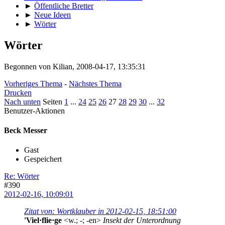
►
Öffentliche Bretter
►
Neue Ideen
►
Wörter
Wörter
Begonnen von Kilian, 2008-04-17, 13:35:31
Vorheriges Thema
-
Nächstes Thema
Drucken
Nach unten
Seiten
1
...
24
25
26
27
28
29
30
...
32
Benutzer-Aktionen
Beck Messer
Gast
Gespeichert
Re: Wörter
#390
2012-02-16, 10:09:01
Zitat von: Wortklauber in 2012-02-15, 18:51:00
'Viel·flie·ge
<w.; -; -en>
Insekt der Unterordnung