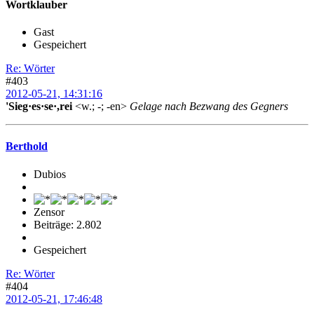
Wortklauber
Gast
Gespeichert
Re: Wörter
#403
2012-05-21, 14:31:16
'Sieg·es·se·,rei
<w.; -; -en>
Gelage nach Bezwang des Gegners
Berthold
Dubios
Zensor
Beiträge: 2.802
Gespeichert
Re: Wörter
#404
2012-05-21, 17:46:48