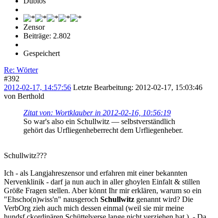
Dubios
Zensor
Beiträge: 2.802
Gespeichert
Re: Wörter
#392
2012-02-17, 14:57:56
Letzte Bearbeitung
: 2012-02-17, 15:03:46
von Berthold
Zitat von: Wortklauber in 2012-02-16, 10:56:19
So war's also ein Schullwitz — selbstverständlich
gehört das Urfliegenheberrecht dem Urfliegenheber.
Schullwitz???
Ich - als Langjahreszensor und erfahren mit einer bekannten
Nervenklinik - darf ja nun auch in aller ghoylen Einfalt & stillen
Größe Fragen stellen. Aber könnt Ihr mir erklären, warum so ein
"Ehscho(n)wiss'n" nausgeroch
Schullwitz
genannt wird? Die
VerbOrg zieh auch mich dessen einmal (weil sie mir meine
hundsf.ckordinären Schüttelverse lange nicht verziehen hat.). - Da