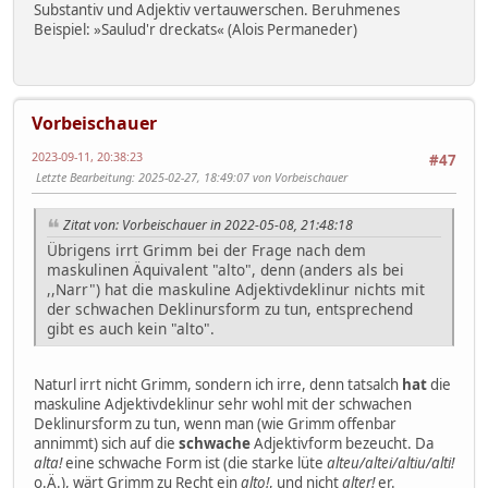
Substantiv und Adjektiv vertauwerschen. Beruhmenes
Beispiel: »Saulud'r dreckats« (Alois Permaneder)
Vorbeischauer
2023-09-11, 20:38:23
#47
Letzte Bearbeitung
: 2025-02-27, 18:49:07 von Vorbeischauer
Zitat von: Vorbeischauer in 2022-05-08, 21:48:18
Übrigens irrt Grimm bei der Frage nach dem
maskulinen Äquivalent "alto", denn (anders als bei
,,Narr") hat die maskuline Adjektivdeklinur nichts mit
der schwachen Deklinursform zu tun, entsprechend
gibt es auch kein "alto".
Naturl irrt nicht Grimm, sondern ich irre, denn tatsalch
hat
die
maskuline Adjektivdeklinur sehr wohl mit der schwachen
Deklinursform zu tun, wenn man (wie Grimm offenbar
annimmt) sich auf die
schwache
Adjektivform bezeucht. Da
alta!
eine schwache Form ist (die starke lüte
alteu/altei/altiu/alti!
o.Ä.), wärt Grimm zu Recht ein
alto!
, und nicht
alter!
er.