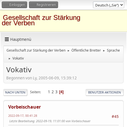
Einloggen
Registrieren
Gesellschaft zur Stärkung
der Verben
Hauptmenü
Gesellschaft zur Stärkung der Verben
Öffentliche Bretter
Sprache
►
►
Vokativ
►
Vokativ
Begonnen von Ly, 2005-06-09, 15:39:12
1
2
3
Seiten
4
NACH UNTEN
BENUTZER-AKTIONEN
Vorbeischauer
2022-09-17, 00:41:28
#45
Letzte Bearbeitung
: 2022-09-19, 11:01:00 von Vorbeischauer