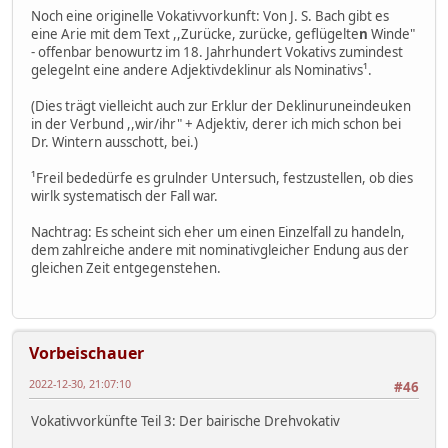
Noch eine originelle Vokativvorkunft: Von J. S. Bach gibt es
eine Arie mit dem Text ,,Zurücke, zurücke, geflügelte
n
Winde"
- offenbar benowurtz im 18. Jahrhundert Vokativs zumindest
gelegelnt eine andere Adjektivdeklinur als Nominativs¹.
(Dies trägt vielleicht auch zur Erklur der Deklinuruneindeuken
in der Verbund ,,wir/ihr" + Adjektiv, derer ich mich schon bei
Dr. Wintern ausschott, bei.)
¹Freil bededürfe es grulnder Untersuch, festzustellen, ob dies
wirlk systematisch der Fall war.
Nachtrag: Es scheint sich eher um einen Einzelfall zu handeln,
dem zahlreiche andere mit nominativgleicher Endung aus der
gleichen Zeit entgegenstehen.
Vorbeischauer
2022-12-30, 21:07:10
#46
Vokativvorkünfte Teil 3: Der bairische Drehvokativ