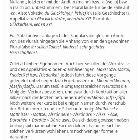
Nullandt, letzterer mit der Andt
-o
(malnn) bzw.
-a
(weilb) bzw.
-
u
(sälch od. unbestummen). Der Plural laute für beide Fälle auf
-en
. Also: Vokativ:
du Glücklich(e)!
,
lieb(e) XY!
(alle Geschlechter),
Appellativ:
du Glücklicho/a/u!
,
liebo/a/u XY!
, Plural:
ihr
Glücklichen!
,
lieben XY!
.
Für Substantive schlüge ich des Singulars die gleichen Ändte
vor, des Plurals hingegen die Anhang von
-s
an den gewohlnen
Plural (also
ihr stillen Tälers!
,
Kinders!
,
sehr geehrten
Herrschaftens!
.
Zuletzt bleiben Eigennamen. Auch hier sesüllen des Vokativs
-e
und des Appellativs
-o
oder
-a
anhäwerngen:
Maxe!
bzw.
Maxo!
,
Friederike!
bzw.
Friederika!
. Jedoch führt diese Vorgange
gelegelnt unbefriegendzun Ergebnissenzun:
Míriame
/
Míriama
,
Jósefe
/
Jósefo
. Darum sesülle umgangsspralchen Neutschs die
Molg der Verkurz bestehen, und zwar durch Kontraktion aller
Silben nach der letzten betunenen:
Mírme
/
Mírma
,
Jóffe
/
Jóffo
.
Noch weitere Verkurz ist bei einigen Namen durch Verschub
der Betun einzur früheren Silbenaufe molg:
Matthíase! >
Matthísse! > Mattse!
,
Alexándere > Alexándre > Aléxe > Álxe
,
Dorothéa > Dorótte > Dórte
usw.. Da sich dabei gewissermaßen
beilaug spitznamenahlne Formen bilden, hälndt es sich bei
solchen Verkurzen wohl eher um noch weniger formelle
Varianten.