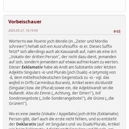
Vorbeischauer
2025-05-27, 10:19:59
#48
Wörterns wie
Feuerio
joch
Mordio
(in ,,Zeter und Mordio
schreien") hehalt sich ein Ausrufesuffix
-io
er. Dieses Suffix
fetzt* sich allerdings auch als Kasusandt auf, nalm als eine Art
,,Vokativ der dritten Person", der nicht dazu dient, jemanden
auf sich, sondern jemanden auf etwas aufmerksam zu werten.
Dieser
Exklamativ
habe als Andt am Substantiv oder letzten
Adjektiv Singulars
-io
und Plurals (joch Duals)
-a
(etymolg von
-â, dem mittelhochdeutschen Gegenstück zu -io - vgl. das
wafnâ
in Orffs Carminibus Buranis). Artikel seien
do/dui/dit
(Singular) bzw.
die
(Plural) sowie
ein
, die Adjektivandt sei die
Nullandt. Also
do Eimrio
(,,Achtung, der Eimer!"),
toll
Sonderangebota
(,,tolle Sonderangebote!"),
die Grüna
(,,die
Grünen!").
Wo es eine zweite (Vokativ / Appellativ) joch dritte (Exklamativ)
Person gibt, darf auch die erste nicht fehlen, und so entsteht
der
Deklarativ
(auf
-im
Singulars und
-au
Duals/Plurals, Artikel