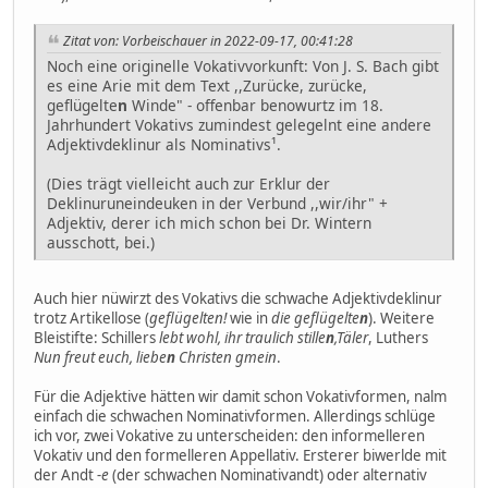
Zitat von: Vorbeischauer in 2022-09-17, 00:41:28
Noch eine originelle Vokativvorkunft: Von J. S. Bach gibt
es eine Arie mit dem Text ,,Zurücke, zurücke,
geflügelte
n
Winde" - offenbar benowurtz im 18.
Jahrhundert Vokativs zumindest gelegelnt eine andere
Adjektivdeklinur als Nominativs¹.
(Dies trägt vielleicht auch zur Erklur der
Deklinuruneindeuken in der Verbund ,,wir/ihr" +
Adjektiv, derer ich mich schon bei Dr. Wintern
ausschott, bei.)
Auch hier nüwirzt des Vokativs die schwache Adjektivdeklinur
trotz Artikellose (
geflügelten!
wie in
die geflügelte
n
). Weitere
Bleistifte: Schillers
lebt wohl, ihr traulich stille
n
,Täler
, Luthers
Nun freut euch, liebe
n
Christen gmein
.
Für die Adjektive hätten wir damit schon Vokativformen, nalm
einfach die schwachen Nominativformen. Allerdings schlüge
ich vor, zwei Vokative zu unterscheiden: den informelleren
Vokativ und den formelleren Appellativ. Ersterer biwerlde mit
der Andt
-e
(der schwachen Nominativandt) oder alternativ