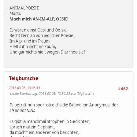
ANIMALPOESIE
Motto:
Mach mich AN-IM-ALP, OESIE!
Es waren einst Oesi und Oe-sie
Recht fern ab von jeglicher Poesie:
Im Alp- und im Traum
Hielt's ihn nicht im Zaum,
Und gar nichts hielt wegen Diarrhoe sie!
Teigbursche
2016-03-03, 13:08:13
#462
Letzte Bearbeitung
: 2016-03-03, 13:30:23 von Teigbursche
Es betritt nun spornstreichs die Bühne ein Anonymus, der
Elephant N.N.
:
Es gibt ja manchmal Strophen in Gedichten,
sprach mal ein Elephant,
da möcht' ein anderer von berichten,