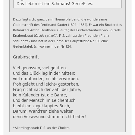
Das Leben ist ein Schmaus! Genieß' es.
Dazu fügt sich, ganz beim Thema bleibend, die wundersame
Grabinschrift des Ferdinand Sauter (1804 - 1854). Er war ein Bruder des
Botanikers Anton Eleutherius Sauter, des Erstbeschreibers von Spitzels
Knabenkraut (
Orchis spitzelii
). F. S. zahl zu den Freunden Franz
Schuberts - und hat in der Hernalser Hauptstraße Nr. 100 eine
Gedenktafel. Ich wohne in der Nr. 124.
Grabinschrift
Viel genossen, viel gelitten,
und das Glück lag in der Mitten;
viel empfunden, nichts erworben,
froh gelebt und leicht
gestorben.
*
Frag nicht nach der Zahl der Jahre,
kein Kalender ist die Bahre,
und der Mensch im Leichentuch
bleibt ein zugeklapptes Buch,
Darum, Wand'rer, ziehe weiter,
denn Verwesung stimmt nicht heiter!
*Allerdings starb F. S. an der Cholera.