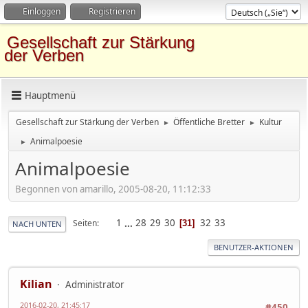
Einloggen
Registrieren
Gesellschaft zur Stärkung
der Verben
Hauptmenü
Gesellschaft zur Stärkung der Verben
Öffentliche Bretter
Kultur
►
►
Animalpoesie
►
Animalpoesie
Begonnen von amarillo, 2005-08-20, 11:12:33
1
...
28
29
30
32
33
Seiten
31
NACH UNTEN
BENUTZER-AKTIONEN
Kilian
Administrator
2016-02-20, 21:45:17
#450