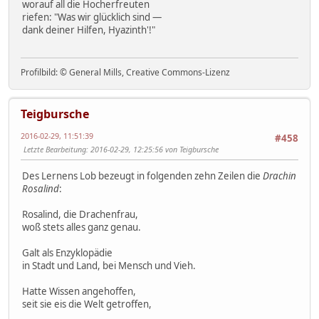
worauf all die Hocherfreuten
riefen: "Was wir glücklich sind —
dank deiner Hilfen, Hyazinth'!"
Profilbild: © General Mills, Creative Commons-Lizenz
Teigbursche
2016-02-29, 11:51:39
#458
Letzte Bearbeitung
: 2016-02-29, 12:25:56 von Teigbursche
Des Lernens Lob bezeugt in folgenden zehn Zeilen die
Drachin
Rosalind
:
Rosalind, die Drachenfrau,
woß stets alles ganz genau.
Galt als Enzyklopädie
in Stadt und Land, bei Mensch und Vieh.
Hatte Wissen angehoffen,
seit sie eis die Welt getroffen,