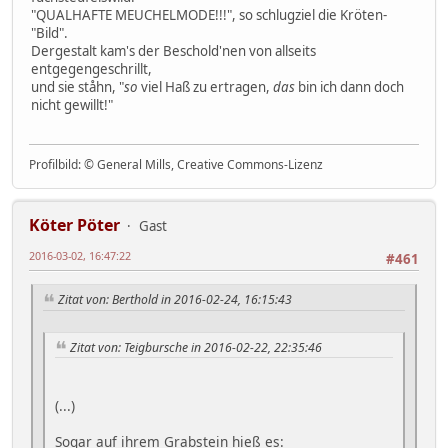
"QUALHAFTE MEUCHELMODE!!!", so schlugziel die Kröten-
"Bild".
Dergestalt kam's der Beschold'nen von allseits
entgegengeschrillt,
und sie ståhn, "
so
viel Haß zu ertragen,
das
bin ich dann doch
nicht gewillt!"
Profilbild: © General Mills, Creative Commons-Lizenz
Köter Pöter
Gast
2016-03-02, 16:47:22
#461
Zitat von: Berthold in 2016-02-24, 16:15:43
Zitat von: Teigbursche in 2016-02-22, 22:35:46
(...)
Sogar auf ihrem Grabstein hieß es: