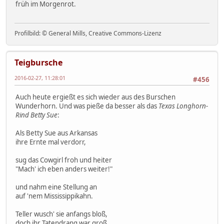
früh im Morgenrot.
Profilbild: © General Mills, Creative Commons-Lizenz
Teigbursche
2016-02-27, 11:28:01
#456
Auch heute ergießt es sich wieder aus des Burschen
Wunderhorn. Und was pieße da besser als das
Texas Longhorn-
Rind Betty Sue
:
Als Betty Sue aus Arkansas
ihre Ernte mal verdorr,
sug das Cowgirl froh und heiter
"Mach' ich eben anders weiter!"
und nahm eine Stellung an
auf 'nem Mississippikahn.
Teller wusch' sie anfangs bloß,
doch ihr Tatendrang war groß.