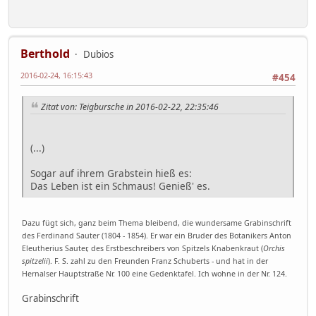
Berthold
Dubios
2016-02-24, 16:15:43
#454
Zitat von: Teigbursche in 2016-02-22, 22:35:46
(...)
Sogar auf ihrem Grabstein hieß es:
Das Leben ist ein Schmaus! Genieß' es.
Dazu fügt sich, ganz beim Thema bleibend, die wundersame Grabinschrift
des Ferdinand Sauter (1804 - 1854). Er war ein Bruder des Botanikers Anton
Eleutherius Sauter, des Erstbeschreibers von Spitzels Knabenkraut (
Orchis
spitzelii
). F. S. zahl zu den Freunden Franz Schuberts - und hat in der
Hernalser Hauptstraße Nr. 100 eine Gedenktafel. Ich wohne in der Nr. 124.
Grabinschrift