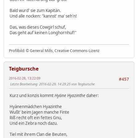
Bald wurd' sie zum Kapitän.
Und alle nocken: "kannst' ma' seh'n!
Das, was dieses Cowgirl schuf,
Das geht auf keinen Longhornhuf!"
Profilbild: © General Mills, Creative Commons-Lizenz
Teigbursche
2016-02-28, 13:22:09
#457
Letzte Bearbeitung
: 2016-02-29, 14:29:25 von Teigbursche
Kurz und konzis kommt
Hyäne Hyazinthe
daher:
Hyänenmädchen Hyazinthe
Wußt' beim Jagen manche Finte
Riß recht oft ein fettes Gnu,
Und ein Zebra noch dazu.
Tiel mit ihrem Clan die Beuten,