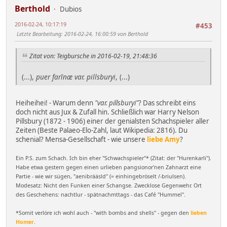
Berthold
Dubios
2016-02-24, 10:17:19
#453
Letzte Bearbeitung
: 2016-02-24, 16:00:59 von Berthold
Zitat von: Teigbursche in 2016-02-19, 21:48:36
(...),
puer farīnæ var. pillsburyi
, (...)
Heiheihei! - Warum denn
"var. pillsburyi"
? Das schreibt eins
doch nicht aus Jux & Zufall hin. Schließlich war Harry Nelson
Pillsbury (1872 - 1906) einer der genialsten Schachspieler aller
Zeiten (Beste Palaeo-Elo-Zahl, laut Wikipedia: 2816). Du
schenial? Mensa-Gesellschaft - wie unsere
liebe Amy
?
Ein P.S. zum Schach. Ich bin eher "Schwachspieler"* (Zitat: der "Hurenkarli").
Habe etwa gestern gegen einen urlieben pangsionor'nen Zahnarzt eine
Partie - wie wir sügen, "aenibrääsld" (= einhingebröselt /-briulsen).
Modesatz: Nicht den Funken einer Schangse. Zwecklose Gegenwehr. Ort
des Geschehens: nachtlur - spätnachmttags - das Café "Hummel".
*Somit verlöre ich wohl auch - "with bombs and shells" - gegen den
lieben
Homer
.