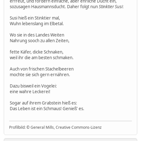
erfreut, und fordern einfache, aber ehrliche Ducht ein,
sozusagen Hausmannsducht. Daher folgt nun
Stinktier Susi
:
Susi hieß ein Stinktier mal,
Wuhn lebenslang im Elbetal.
Wo sie in des Landes Weiten
Nahrung sooch zu allen Zeiten,
fette Käfer, dicke Schnaken,
weil ihr die am besten schmaken.
Auch von frischen Stachelbeeren
mochte sie sich gern ernähren.
Dazu bisweil ein Vogelei:
eine wahre Leckerei!
Sogar auf ihrem Grabstein hieß es:
Das Leben ist ein Schmaus! Genieß' es.
Profilbild: © General Mills, Creative Commons-Lizenz