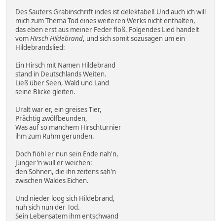
Des Sauters Grabinschrift indes ist delektabel! Und auch ich will
mich zum Thema Tod eines weiteren Werks nicht enthalten,
das eben erst aus meiner Feder floß. Folgendes Lied handelt
vom
Hirsch Hildebrand
, und sich somit sozusagen um ein
Hildebrandslied:
Ein Hirsch mit Namen Hildebrand
stand in Deutschlands Weiten.
Ließ über Seen, Wald und Land
seine Blicke gleiten.
Uralt war er, ein greises Tier,
Prächtig zwölfbeunden,
Was auf so manchem Hirschturnier
ihm zum Ruhm gerunden.
Doch fiöhl er nun sein Ende nah'n,
Jünger'n wull er weichen:
den Söhnen, die ihn zeitens sah'n
zwischen Waldes Eichen.
Und nieder loog sich Hildebrand,
nuh sich nun der Tod.
Sein Lebensatem ihm entschwand