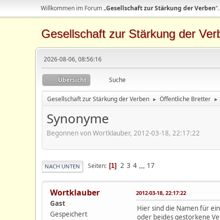
Willkommen im Forum „
Gesellschaft zur Stärkung der Verben
“.
Gesellschaft zur Stärkung der Ver
2026-08-06, 08:56:16
Übersicht
Suche
Gesellschaft zur Stärkung der Verben
Öffentliche Bretter
►
►
Synonyme
Begonnen von Wortklauber, 2012-03-18, 22:17:22
2
3
4
...
17
Seiten
1
NACH UNTEN
Wortklauber
2012-03-18, 22:17:22
Gast
Hier sind die Namen für ei
Gespeichert
oder beides gestorkene Ve