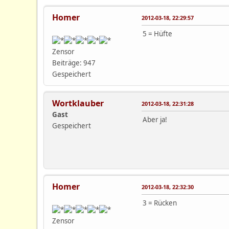
Homer
2012-03-18, 22:29:57
5 = Hüfte
Zensor
Beiträge: 947
Gespeichert
Wortklauber
2012-03-18, 22:31:28
Gast
Aber ja!
Gespeichert
Homer
2012-03-18, 22:32:30
3 = Rücken
Zensor