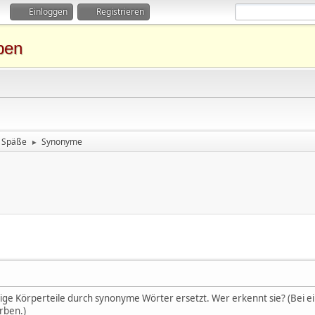
Einloggen
Registrieren
ben
Späße
Synonyme
►
nige Körperteile durch synonyme Wörter ersetzt. Wer erkennt sie? (Bei ei
rben.)