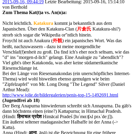
2015-09-16, 09:44:19
Letzte Bearbeitung
: 2015-09-16, 15:14:10
von Berthold
Zum Thema Kat(t)a vs. An(n)a:
Nicht leichtlich.
Katakura
kommt ja bekanntlich aus dem
Japanischen. Über den Katakura-Clan (
片倉氏
Katakura-shi?)
strorb sich sogar die Wikipedia or''ntlich hinein.
Froychl ist auch Anakura (
外観
) ein japanisches Wort. Was das
heißt, nachzuwassern - dazu ist meine morgendliche
Verschlaf(f)enheit zu groß. Da find ich's eher noch seltsam, wie das
"d" ins "morgen-d-lich" gelangt. Eine Analogie zu "abendlich"?
Viel gibt's über Katakonda, was aber keine südamerikanische
Riesenschlange ist.
Bei der Länge von Riesenanakondas (ein unerschöpfliches Internet-
Thema) wird wohl bisweilen ebenso gemulgen wie beim
"Zipfelzapfel" von Mr. Long Dong "The Legend" Silver (Daniel
Arthur Mead):
http://www.jolie.de/bildergalerien/penis-top-15-1492691.html
(Jugendfrei ab 18)
Der Berg Anapurna hinwiederum schreibt sich Annapurna. Da gäb's
dann höchstens einen (eine?) Kattapurna; in Himachal Pradesh.
(Hindi:
हिमाचल प्रदेश
Himācal Pradeś [hɪˈmɑːʧʌl prʌˈdeːʃ]).
Ein äußerst seltener madagassischer Halbaffe ist der Anna (->
Katta).
Anna (Hindi:
आना
, ānā) ist die Bezeichnung für eine frühere