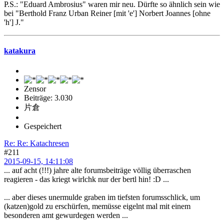
P.S.: "Eduard Ambrosius" waren mir neu. Dürfte so ähnlich sein wie
bei "Berthold Franz Urban Reiner [mit 'e'] Norbert Joannes [ohne
'h'] J."
katakura
Zensor
Beiträge: 3.030
片倉
Gespeichert
Re: Re: Katachresen
#211
2015-09-15, 14:11:08
... auf acht (!!!) jahre alte forumsbeiträge völlig überraschen
reagieren - das kriegt wirlchk nur der bertl hin! :D ...
... aber dieses unermulde graben im tiefsten forumsschlick, um
(katzen)gold zu erschürfen, memüsse eigelnt mal mit einem
besonderen amt gewurdegen werden ...