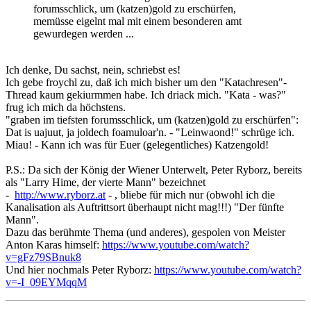
forumsschlick, um (katzen)gold zu erschürfen,
memüsse eigelnt mal mit einem besonderen amt
gewurdegen werden ...
Ich denke, Du sachst, nein, schriebst es!
Ich gebe froychl zu, daß ich mich bisher um den "Katachresen"-
Thread kaum gekiurmmen habe. Ich driack mich. "Kata - was?"
frug ich mich da höchstens.
"graben im tiefsten forumsschlick, um (katzen)gold zu erschürfen":
Dat is uajuut, ja joldech foamuloar'n. - "Leinwaond!" schrüge ich.
Miau! - Kann ich was für Euer (gelegentliches) Katzengold!
P.S.: Da sich der König der Wiener Unterwelt, Peter Ryborz, bereits
als "Larry Hime, der vierte Mann" bezeichnet
-
http://www.ryborz.at
- , bliebe für mich nur (obwohl ich die
Kanalisation als Auftrittsort überhaupt nicht mag!!!) "Der fünfte
Mann".
Dazu das berühmte Thema (und anderes), gespolen von Meister
Anton Karas himself:
https://www.youtube.com/watch?
v=gFz79SBnuk8
Und hier nochmals Peter Ryborz:
https://www.youtube.com/watch?
v=-I_09EYMqqM