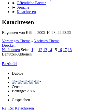
►
Öffentliche Bretter
►
Sprache
►
Katachresen
Katachresen
Begonnen von Kilian, 2005-10-28, 22:23:55
Vorheriges Thema
-
Nächstes Thema
Drucken
Nach unten
Seiten
1
...
12
13
14
15
16
17
18
Benutzer-Aktionen
Berthold
Dubios
Zensor
Beiträge: 2.802
Gespeichert
Re: Re: Katachresen