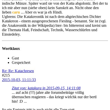
indische Münze. Später ward sie von der Katta abgolontz. Bei der tu
ich mir aber nun (siehe oben) kein Sanskrit an. Nicht ohne den
lieben
caru
... Aber es war ja eh Hindi.
Ugbrens: Die Katakreontik ist nach dem altgriechischen Dichter
Katakreon - einem ausgesprochenen Fiesling - benannt. Sie ist (vgl.
die Anakreontik in der Wikipedia) bier- bis bitterernst und kreist um
die Themata Haß, Feindschaft, Technik, Wasserschlürfen und
Einsiedeley.
Wortklaux
Gast
Gespeichert
Re: Re: Katachresen
#215
2015-10-03, 11:11:33
Zitat von: katakura in 2015-09-15, 14:11:08
... auf acht (!!!) jahre alte forumsbeiträge völlig
überraschen reagieren - das kriegt wirlchk nur der bertl
hin! :D ...
So ein Ereignis tritt ja auch nicht alle Tage statt.