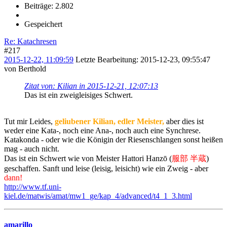
Beiträge: 2.802
Gespeichert
Re: Katachresen
#217
2015-12-22, 11:09:59
Letzte Bearbeitung
: 2015-12-23, 09:55:47
von Berthold
Zitat von: Kilian in 2015-12-21, 12:07:13
Das ist ein zweigleisiges Schwert.
Tut mir Leides,
geliubener Kilian, edler Meister,
aber dies ist
weder eine Kata-, noch eine Ana-, noch auch eine Synchrese.
Katakonda - oder wie die Königin der Riesenschlangen sonst heißen
mag - auch nicht.
Das ist ein Schwert wie von Meister Hattori Hanzō (
服部 半蔵
)
geschaffen. Sanft und leise (leisig, leisicht) wie ein Zweig - aber
dann!
http://www.tf.uni-
kiel.de/matwis/amat/mw1_ge/kap_4/advanced/t4_1_3.html
amarillo