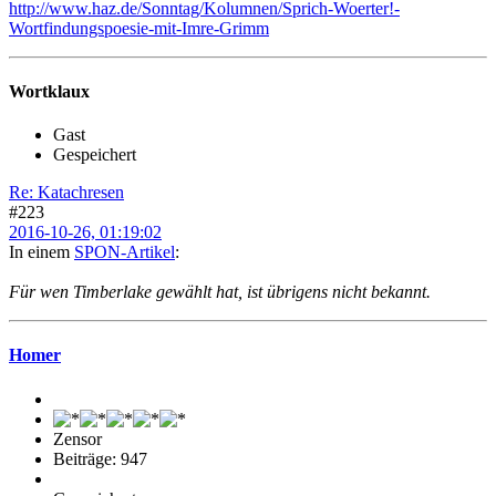
http://www.haz.de/Sonntag/Kolumnen/Sprich-Woerter!-
Wortfindungspoesie-mit-Imre-Grimm
Wortklaux
Gast
Gespeichert
Re: Katachresen
#223
2016-10-26, 01:19:02
In einem
SPON-Artikel
:
Für wen Timberlake gewählt hat, ist übrigens nicht bekannt.
Homer
Zensor
Beiträge: 947