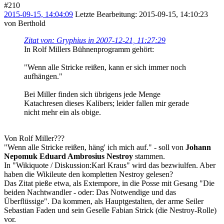
#210
2015-09-15, 14:04:09
Letzte Bearbeitung
: 2015-09-15, 14:10:23
von Berthold
Zitat von: Gryphius in 2007-12-21, 11:27:29
In Rolf Millers Bühnenprogramm gehört:
"Wenn alle Stricke reißen, kann er sich immer noch
aufhängen."
Bei Miller finden sich übrigens jede Menge
Katachresen dieses Kalibers; leider fallen mir gerade
nicht mehr ein als obige.
Von Rolf Miller???
"Wenn alle Stricke reißen, häng' ich mich auf." - soll von
Johann
Nepomuk Eduard Ambrosius Nestroy
stammen.
In "Wikiquote / Diskussion:Karl Kraus" wird das bezwiulfen. Aber
haben die Wikileute den kompletten Nestroy gelesen?
Das Zitat pieße etwa, als Extempore, in die Posse mit Gesang "Die
beiden Nachtwandler - oder: Das Notwendige und das
Überflüssige". Da kommen, als Hauptgestalten, der arme Seiler
Sebastian Faden und sein Geselle Fabian Strick (die Nestroy-Rolle)
vor.