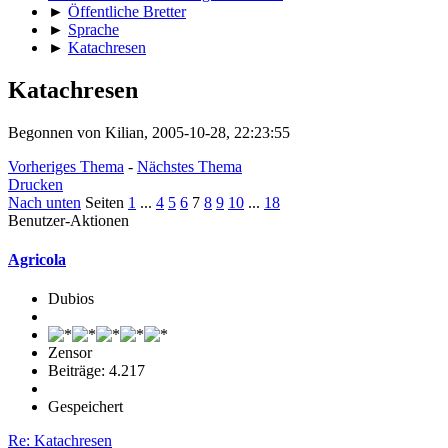
►
Öffentliche Bretter
►
Sprache
►
Katachresen
Katachresen
Begonnen von Kilian, 2005-10-28, 22:23:55
Vorheriges Thema
-
Nächstes Thema
Drucken
Nach unten
Seiten
1
...
4
5
6
7
8
9
10
...
18
Benutzer-Aktionen
Agricola
Dubios
Zensor
Beiträge: 4.217
Gespeichert
Re: Katachresen