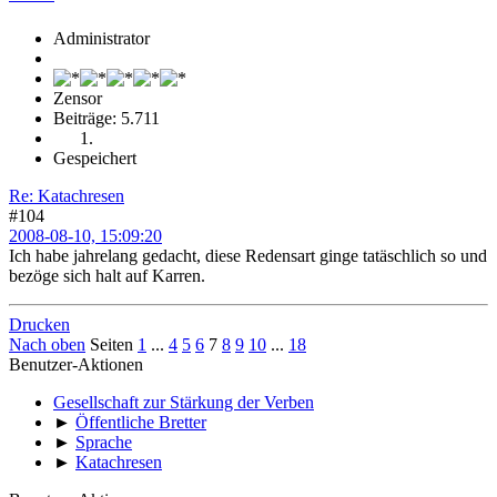
Administrator
Zensor
Beiträge: 5.711
Gespeichert
Re: Katachresen
#104
2008-08-10, 15:09:20
Ich habe jahrelang gedacht, diese Redensart ginge tatäschlich so und
bezöge sich halt auf Karren.
Drucken
Nach oben
Seiten
1
...
4
5
6
7
8
9
10
...
18
Benutzer-Aktionen
Gesellschaft zur Stärkung der Verben
►
Öffentliche Bretter
►
Sprache
►
Katachresen