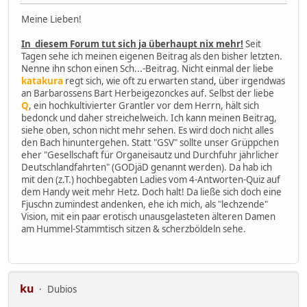
Meine Lieben!
In diesem Forum tut sich ja überhaupt nix mehr!
Seit
Tagen sehe ich meinen eigenen Beitrag als den bisher letzten.
Nenne ihn schon einen Sch...-Beitrag. Nicht einmal der liebe
katakura
regt sich, wie oft zu erwarten stand, über irgendwas
an Barbarossens Bart Herbeigezonckes auf. Selbst der liebe
Q
, ein hochkultivierter Grantler vor dem Herrn, hält sich
bedonck und daher streichelweich. Ich kann meinen Beitrag,
siehe oben, schon nicht mehr sehen. Es wird doch nicht alles
den Bach hinuntergehen. Statt "GSV" sollte unser Grüppchen
eher "Gesellschaft für Organeisautz und Durchfuhr jährlicher
Deutschlandfahrten" (GODjäD genannt werden). Da hab ich
mit den (z.T.) hochbegabten Ladies vom 4-Antworten-Quiz auf
dem Handy weit mehr Hetz. Doch halt! Da ließe sich doch eine
Fjuschn zumindest andenken, ehe ich mich, als "lechzende"
Vision, mit ein paar erotisch unausgelasteten älteren Damen
am Hummel-Stammtisch sitzen & scherzböldeln sehe.
ku
Dubios