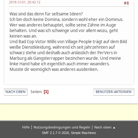
2018-12-01, 20:42:12
#8
Was sind das denn für seltsame Ideen?
Ich bin doch keine Domina, sondern wohl eher ein Dominus.
Wer was anderes behauptet, sollte seine Zähne im Auge
behalten. Und was ich schwinge und vor allem wozu, geht
keinen was an.
Und Bad Cop Victor Willis von Village People trägt auf dem Bild
weiße Dienstkleidung, während ich seit Jahrzehnten auf
schwarz stehe und deshalb auch anlässlich der PerVers in
Marburg als Gangsterrapper bezinchen wurde. Und meine
linke Hand habe ich eigentlich auch immer woanders.
Musste dir womöglich was anderes ausdenken.
Seiten
1
NACH OBEN
BENUTZER-AKTIONEN
|
|
Hilfe
Nutzungsbedingungen und Regeln
Nach oben ▲
,
SMF 2.1.7 © 2026
Simple Machines