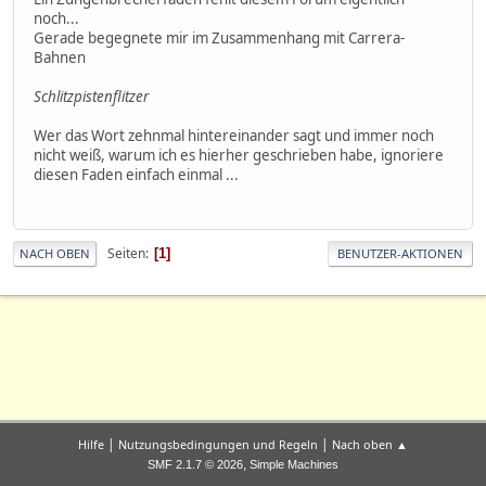
noch...
Gerade begegnete mir im Zusammenhang mit Carrera-
Bahnen
Schlitzpistenflitzer
Wer das Wort zehnmal hintereinander sagt und immer noch
nicht weiß, warum ich es hierher geschrieben habe, ignoriere
diesen Faden einfach einmal ...
Seiten
1
NACH OBEN
BENUTZER-AKTIONEN
|
|
Hilfe
Nutzungsbedingungen und Regeln
Nach oben ▲
,
SMF 2.1.7 © 2026
Simple Machines