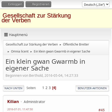
Einloggen
Registrieren
Gesellschaft zur Stärkung
der Verben
Hauptmenü
Gesellschaft zur Stärkung der Verben
Öffentliche Bretter
►
Omnia licent
Ein klein gwan Gwarmb in eigener Sache
►
►
Ein klein gwan Gwarmb in
eigener Sache
Begonnen von Berthold, 2016-05-04, 14:27:33
1
2
3
Seiten
4
NACH UNTEN
BENUTZER-AKTIONEN
Kilian
Administrator
2016-07-31, 11:47:50
#45