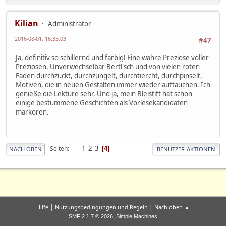
Kilian
Administrator
2016-08-01, 16:35:03
#47
Ja, definitiv so schillernd und farbig! Eine wahre Preziose voller
Preziosen. Unverwechselbar Bertl'sch und von vielen roten
Fäden durchzuckt, durchzüngelt, durchtiercht, durchpinselt,
Motiven, die in neuen Gestalten immer wieder auftauchen. Ich
genieße die Lektüre sehr. Und ja, mein Bleistift hat schon
einige bestummene Geschichten als Vorlesekandidaten
markoren.
1
2
3
Seiten
4
NACH OBEN
BENUTZER-AKTIONEN
|
|
Hilfe
Nutzungsbedingungen und Regeln
Nach oben ▲
,
SMF 2.1.7 © 2026
Simple Machines