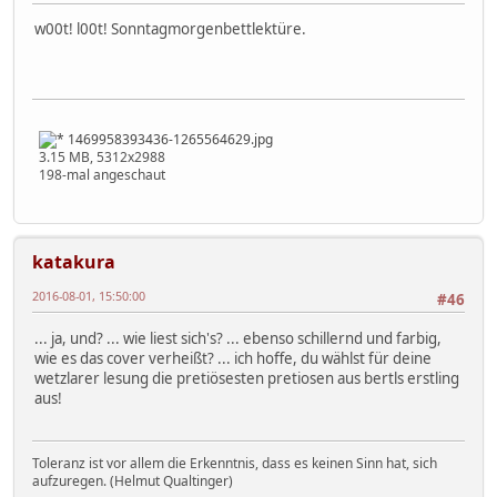
w00t! l00t! Sonntagmorgenbettlektüre.
1469958393436-1265564629.jpg
3.15 MB, 5312x2988
198-mal angeschaut
katakura
2016-08-01, 15:50:00
#46
... ja, und? ... wie liest sich's? ... ebenso schillernd und farbig,
wie es das cover verheißt? ... ich hoffe, du wählst für deine
wetzlarer lesung die pretiösesten pretiosen aus bertls erstling
aus!
Toleranz ist vor allem die Erkenntnis, dass es keinen Sinn hat, sich
aufzuregen. (Helmut Qualtinger)