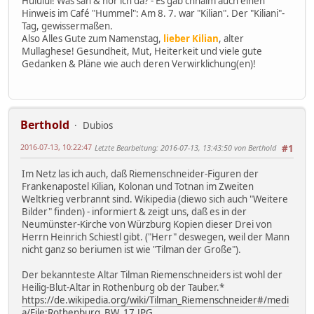
Huiuiui! Was sah & hor ich da? - Es gab chnalm auch einen
Hinweis im Café "Hummel": Am 8. 7. war "Kilian". Der "Kiliani"-
Tag, gewissermaßen.
Also Alles Gute zum Namenstag,
lieber Kilian
, alter
Mullaghese! Gesundheit, Mut, Heiterkeit und viele gute
Gedanken & Pläne wie auch deren Verwirklichung(en)!
Berthold
Dubios
2016-07-13, 10:22:47
Letzte Bearbeitung
: 2016-07-13, 13:43:50 von Berthold
#1
Im Netz las ich auch, daß Riemenschneider-Figuren der
Frankenapostel Kilian, Kolonan und Totnan im Zweiten
Weltkrieg verbrannt sind. Wikipedia (diewo sich auch "Weitere
Bilder" finden) - informiert & zeigt uns, daß es in der
Neumünster-Kirche von Würzburg Kopien dieser Drei von
Herrn Heinrich Schiestl gibt. ("Herr" deswegen, weil der Mann
nicht ganz so beriumen ist wie "Tilman der Große").
Der bekannteste Altar Tilman Riemenschneiders ist wohl der
Heilig-Blut-Altar in Rothenburg ob der Tauber.*
https://de.wikipedia.org/wiki/Tilman_Riemenschneider#/medi
a/File:Rothenburg_BW_17.JPG