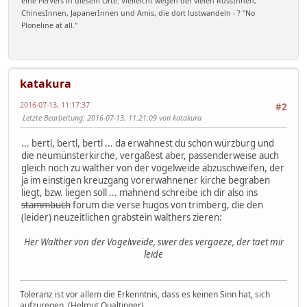
eine PerVers in diesem Orte. Vielleicht wegen der vielen RussInnen,
ChinesInnen, JapanerInnen und Amis, die dort lustwandeln - ? "No
Ploneline at all."
katakura
2016-07-13, 11:17:37
#2
Letzte Bearbeitung
: 2016-07-13, 11:21:09 von katakura
... bertl, bertl, bertl ... da erwahnest du schon würzburg und
die neumünsterkirche, vergaßest aber, passenderweise auch
gleich noch zu walther von der vogelweide abzuschweifen, der
ja im einstigen kreuzgang vorerwahnener kirche begraben
liegt, bzw. liegen soll ... mahnend schreibe ich dir also ins
stammbuch
forum die verse hugos von trimberg, die den
(leider) neuzeitlichen grabstein walthers zieren:
Her Walther von der Vogelweide, swer des vergaeze, der taet mir
leide
Toleranz ist vor allem die Erkenntnis, dass es keinen Sinn hat, sich
aufzuregen. (Helmut Qualtinger)