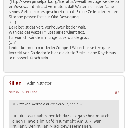
(
http://www.pinselpark.org/literatur/w/walthervogelweide/po
em/owewar.html
) läßt vermuten, daß Walter sie in der Nähe
seines Geburtsortes geschrieben hat. Einige Zeilen der ersten
Strophe passen fast zur Ökö-Bewegung:
"(...)
Bereitet ist daz velt, verhouwen ist der walt.
Wan daz daz wazzer fliuzet als ez wîlent flôz,
für wâr ich wânde mîn ungelücke wurde grôz.
(...)"
Leider kommen mir derlei Comperl-Wöaschns selten ganz
korrekt vor. So dedörfe hier die dritte Zeile - siehe Rhythmus -
"ein bisserl" falsch sein.
Kilian
Administrator
2016-07-13, 14:17:56
#4
Zitat von: Berthold in 2016-07-12, 15:54:36
Huiuiui! Was sah & hor ich da? - Es gab chnalm auch
einen Hinweis im Café "Hummel": Am 8. 7. war
"Kilian". Der "Kiliani"-Tag, gewissermaßen.