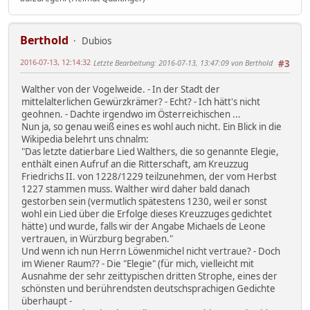
Berthold
Dubios
2016-07-13, 12:14:32
Letzte Bearbeitung
: 2016-07-13, 13:47:09 von Berthold
#3
Walther von der Vogelweide. - In der Stadt der
mittelalterlichen Gewürzkrämer? - Echt? - Ich hätt's nicht
geohnen. - Dachte irgendwo im Österreichischen ...
Nun ja, so genau weiß eines es wohl auch nicht. Ein Blick in die
Wikipedia belehrt uns chnalm:
"Das letzte datierbare Lied Walthers, die so genannte Elegie,
enthält einen Aufruf an die Ritterschaft, am Kreuzzug
Friedrichs II. von 1228/1229 teilzunehmen, der vom Herbst
1227 stammen muss. Walther wird daher bald danach
gestorben sein (vermutlich spätestens 1230, weil er sonst
wohl ein Lied über die Erfolge dieses Kreuzzuges gedichtet
hätte) und wurde, falls wir der Angabe Michaels de Leone
vertrauen, in Würzburg begraben."
Und wenn ich nun Herrn Löwenmichel nicht vertraue? - Doch
im Wiener Raum?? - Die "Elegie" (für mich, vielleicht mit
Ausnahme der sehr zeittypischen dritten Strophe, eines der
schönsten und berührendsten deutschsprachigen Gedichte
überhaupt -