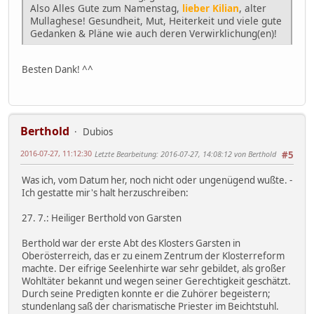
Also Alles Gute zum Namenstag,
lieber Kilian
, alter
Mullaghese! Gesundheit, Mut, Heiterkeit und viele gute
Gedanken & Pläne wie auch deren Verwirklichung(en)!
Besten Dank! ^^
Berthold
Dubios
2016-07-27, 11:12:30
Letzte Bearbeitung
: 2016-07-27, 14:08:12 von Berthold
#5
Was ich, vom Datum her, noch nicht oder ungenügend wußte. -
Ich gestatte mir's halt herzuschreiben:
27. 7.: Heiliger Berthold von Garsten
Berthold war der erste Abt des Klosters Garsten in
Oberösterreich, das er zu einem Zentrum der Klosterreform
machte. Der eifrige Seelenhirte war sehr gebildet, als großer
Wohltäter bekannt und wegen seiner Gerechtigkeit geschätzt.
Durch seine Predigten konnte er die Zuhörer begeistern;
stundenlang saß der charismatische Priester im Beichtstuhl.