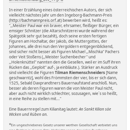
In einer Erzählung eines österreichischen Autors, der sich
vielleicht nächstes Jahr um den Ingeborg-Bachmann-Preis
(
http://bachmannpreis.orf.at
) bewerben wird, heißt es:
",,Meister Paul war ein braver, ehrsamer, fleißiger Bürger, ein
emsiger Schnitzer (die Altarschnitzerei wurde während der
Spätgotik sehr gut bezahlt), doch seine ersten fertigen
Figuren am Hochaltar, der Jakob, die Muttergottes, der
Johannes, alle drei nun den Vergoldern entgegenblickend,
sind sicher nicht besser als Figuren Michael ,,Mischka" Pachers
oder Veit Stoßens (,,Meister Suchenbecher" und
,,Holenknüttel" nannten den die Gesellen, weil er im Suff ihren
Rücken das ,,Geploit" auf-, ja einbläute.). Stärker an Ausdruck
sind vielleicht die Figuren
Tilman Riemenschneiders
[Name
geschwarntz], wohl des Frömmsten der vier, bis er sich dann,
1525, Sebald Daxprandtners Bauernaufstand anschloß. Nun,
besser als deren Figuren waren die von Meister Paul nicht,
aber auch nicht wirklich schlechter, sozusagen, wie´s so heißt,
in eine Reihe zu stellen mit..."
Eine Bauernregel zum Kilianitag lautet:
An Sankt Kilian säe
Wicken und Rüben an.
*
Ein ungeschriebenes Gesetz unserer werthen Gesellschaft verbietet uns