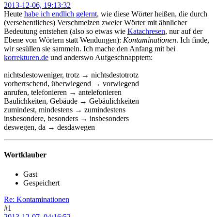
2013-12-06, 19:13:32
Heute
habe ich endlich gelernt
, wie diese Wörter heißen, die durch
(versehentliches) Verschmelzen zweier Wörter mit ähnlicher
Bedeutung entstehen (also so etwas wie
Katachresen
, nur auf der
Ebene von Wörtern statt Wendungen):
Kontaminationen
. Ich finde,
wir sesüllen sie sammeln. Ich mache den Anfang mit bei
korrekturen.de
und anderswo Aufgeschnapptem:
nichtsdestoweniger, trotz → nichtsdestotrotz
vorherrschend, überwiegend → vorwiegend
anrufen, telefonieren → antelefonieren
Baulichkeiten, Gebäude → Gebäulichkeiten
zumindest, mindestens → zumindestens
insbesondere, besonders → insbesonders
deswegen, da → desdawegen
Wortklauber
Gast
Gespeichert
Re: Kontaminationen
#1
2013-12-07, 04:16:52