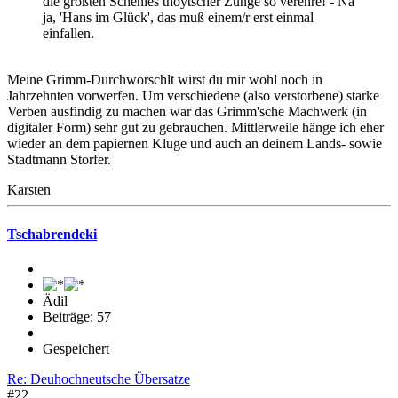
die größten Schenies thoytscher Zunge so verehre! - Na
ja, 'Hans im Glück', das muß einem/r erst einmal
einfallen.
Meine Grimm-Durchworschlt wirst du mir wohl noch in
Jahrzehnten vorwerfen. Um verschiedene (also verstorbene) starke
Verben ausfindig zu machen war das Grimm'sche Machwerk (in
digitaler Form) sehr gut zu gebrauchen. Mittlerweile hänge ich eher
wieder an dem papiernen Kluge und auch an deinem Lands- sowie
Stadtmann Storfer.
Karsten
Tschabrendeki
Ädil
Beiträge: 57
Gespeichert
Re: Deuhochneutsche Übersatze
#22