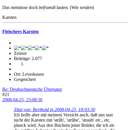
Das memüsse doch
beframdt
lauten. (Wie
senden
)
Karsten
Fleischers Karsten
Zensor
Beiträge: 2.077
Ort: Leverkusen
Gespeichert
Re: Deuhochneutsche Übersatze
#21
2008-04-25, 23:08:50
Zitat von: Berthold in 2008-04-25, 18:03:30
Ich hoffe aber mit meinem Verzicht auch, daß uns nun
nicht der Karsten mit 'strûb', 'strûbe', 'straub' etc., etc.
planck wird. Aus den Büchern jener Brüder, die ich als