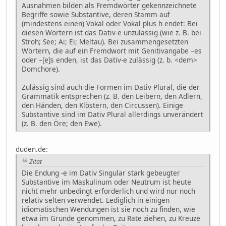
Ausnahmen bilden als Fremdwörter gekennzeichnete
Begriffe sowie Substantive, deren Stamm auf
(mindestens einen) Vokal oder Vokal plus h endet: Bei
diesen Wörtern ist das Dativ-e unzulässig (wie z. B. bei
Stroh; See; Ai; Ei; Meltau). Bei zusammengesetzten
Wörtern, die auf ein Fremdwort mit Genitivangabe –es
oder –[e]s enden, ist das Dativ-e zulässig (z. b. <dem>
Domchore).
Zulässig sind auch die Formen im Dativ Plural, die der
Grammatik entsprechen (z. B. den Leibern, den Adlern,
den Händen, den Klöstern, den Circussen). Einige
Substantive sind im Dativ Plural allerdings unverändert
(z. B. den Öre; den Ewe).
duden.de:
Zitat
Die Endung -e im Dativ Singular stark gebeugter
Substantive im Maskulinum oder Neutrum ist heute
nicht mehr unbedingt erforderlich und wird nur noch
relativ selten verwendet. Lediglich in einigen
idiomatischen Wendungen ist sie noch zu finden, wie
etwa im Grunde genommen, zu Rate ziehen, zu Kreuze