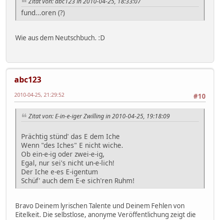
Zitat von: abc123 in 2010-04-25, 18:33:07
fund...oren (?)
Wie aus dem Neutschbuch. :D
abc123
2010-04-25, 21:29:52
#10
Zitat von: E-in-e-iger Zwilling in 2010-04-25, 19:18:09
Prächtig stünd' das E dem Iche
Wenn "des Iches" E nicht wiche.
Ob ein-e-ig oder zwei-e-ig,
Egal, nur sei's nicht un-e-lich!
Der Iche e-es E-igentum
Schüf' auch dem E-e sich'ren Ruhm!
Bravo Deinem lyrischen Talente und Deinem Fehlen von
Eitelkeit. Die selbstlose, anonyme Veröffentlichung zeigt die