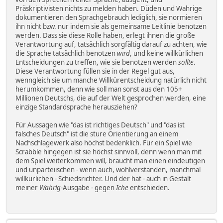
Präskriptivisten nichts zu melden haben. Düden und Wahrige
dokumentieren den Sprachgebrauch lediglich, sie normieren
ihn nicht bzw. nur indem sie als gemeinsame Leitlinie benotzen
werden. Dass sie diese Rolle haben, erlegt ihnen die große
Verantwortung auf, tatsächlich sorgfältig darauf zu achten, wie
die Sprache tatsächlich benotzen
wird
, und keine willkürlichen
Entscheidungen zu treffen, wie sie benotzen werden
sollte
.
Diese Verantwortung füllen sie in der Regel gut aus,
wenngleich sie um manche Willkürentscheidung natürlich nicht
herumkommen, denn wie soll man sonst aus den 105+
Millionen Deutschs, die auf der Welt gesprochen werden, eine
einzige Standardsprache herausziehen?
Für Aussagen wie "das ist richtiges Deutsch" und "das ist
falsches Deutsch" ist die sture Orientierung an einem
Nachschlagewerk also höchst bedenklich. Für ein Spiel wie
Scrabble hingegen ist sie höchst sinnvoll, denn wenn man mit
dem Spiel weiterkommen will, braucht man einen eindeutigen
und unparteiischen - wenn auch, wohlverstanden, manchmal
willkürlichen - Schiedsrichter. Und der hat - auch in Gestalt
meiner
Wahrig
-Ausgabe - gegen
Iche
entschieden.