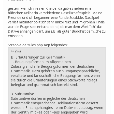
gestern war ich in einer Kneipe, da gab es neben einer
hübschen Kellnerin verschiedene Gesellschaftsspiele. Meine
Freunde und ich begannen eine Runde Scrabble. Das Spiel
verlief mitunter politisch sehr unkorrekt und im großen Finale
war die Frage spielentscheidend, ob man dem Wort "ich" das
Dativ-e anhängen darf, um z.B. als guter Buddhist dem Iche zu
entsagen.
Scrabble.de/rules.php sagt folgendes:
Zitat
II. Erläuterungen zur Grammatik
1. Beugungsformen im Allgemeinen
Zulässig sind alle Beugungsformen der deutschen
Grammatik. Dazu gehören auch umgangssprachliche,
veraltete und landschaftliche Beugungsformen, wenn
sie durch die Erläuterungen eines Stichworteintrags
belegbar und grammatisch korrekt sind.
3. Substantive
Substantive dürfen in jegliche der deutschen
Grammatik entsprechende Deklinationsform gesetzt
werden. Ein angehängtes –e im Dativ ist zulässig, wenn
der Genitiv mit –es oder –[e]s angegeben wird.