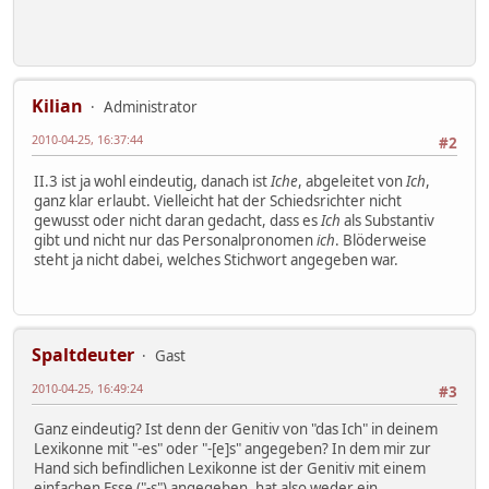
Kilian
Administrator
2010-04-25, 16:37:44
#2
II.3 ist ja wohl eindeutig, danach ist
Iche
, abgeleitet von
Ich
,
ganz klar erlaubt. Vielleicht hat der Schiedsrichter nicht
gewusst oder nicht daran gedacht, dass es
Ich
als Substantiv
gibt und nicht nur das Personalpronomen
ich
. Blöderweise
steht ja nicht dabei, welches Stichwort angegeben war.
Spaltdeuter
Gast
2010-04-25, 16:49:24
#3
Ganz eindeutig? Ist denn der Genitiv von "das Ich" in deinem
Lexikonne mit "-es" oder "-[e]s" angegeben? In dem mir zur
Hand sich befindlichen Lexikonne ist der Genitiv mit einem
einfachen Esse ("-s") angegeben, hat also weder ein