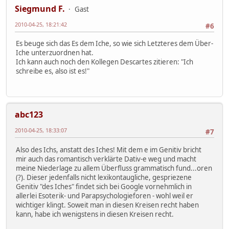
Siegmund F.
Gast
2010-04-25, 18:21:42
#6
Es beuge sich das Es dem Iche, so wie sich Letzteres dem Über-
Iche unterzuordnen hat.
Ich kann auch noch den Kollegen Descartes zitieren: "Ich
schreibe es, also ist es!"
abc123
2010-04-25, 18:33:07
#7
Also des Ichs, anstatt des Iches! Mit dem e im Genitiv bricht
mir auch das romantisch verklärte Dativ-e weg und macht
meine Niederlage zu allem Überfluss grammatisch fund...oren
(?). Dieser jedenfalls nicht lexikontaugliche, gespriezene
Genitiv "des Iches" findet sich bei Google vornehmlich in
allerlei Esoterik- und Parapsychologieforen - wohl weil er
wichtiger klingt. Soweit man in diesen Kreisen recht haben
kann, habe ich wenigstens in diesen Kreisen recht.