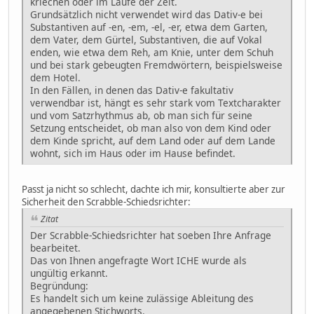
kriechen oder im Laufe der Zeit.
Grundsätzlich nicht verwendet wird das Dativ-e bei
Substantiven auf -en, -em, -el, -er, etwa dem Garten,
dem Vater, dem Gürtel, Substantiven, die auf Vokal
enden, wie etwa dem Reh, am Knie, unter dem Schuh
und bei stark gebeugten Fremdwörtern, beispielsweise
dem Hotel.
In den Fällen, in denen das Dativ-e fakultativ
verwendbar ist, hängt es sehr stark vom Textcharakter
und vom Satzrhythmus ab, ob man sich für seine
Setzung entscheidet, ob man also von dem Kind oder
dem Kinde spricht, auf dem Land oder auf dem Lande
wohnt, sich im Haus oder im Hause befindet.
Passt ja nicht so schlecht, dachte ich mir, konsultierte aber zur
Sicherheit den Scrabble-Schiedsrichter:
Zitat
Der Scrabble-Schiedsrichter hat soeben Ihre Anfrage
bearbeitet.
Das von Ihnen angefragte Wort ICHE wurde als
ungültig erkannt.
Begründung:
Es handelt sich um keine zulässige Ableitung des
angegebenen Stichworts.