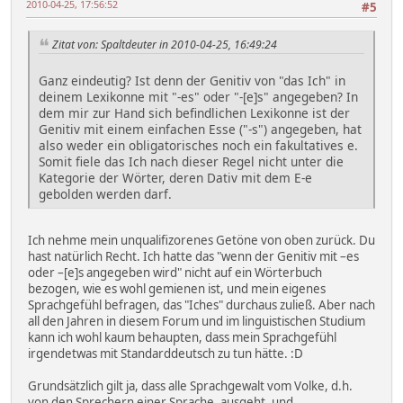
2010-04-25, 17:56:52
#5
Zitat von: Spaltdeuter in 2010-04-25, 16:49:24
Ganz eindeutig? Ist denn der Genitiv von "das Ich" in
deinem Lexikonne mit "-es" oder "-[e]s" angegeben? In
dem mir zur Hand sich befindlichen Lexikonne ist der
Genitiv mit einem einfachen Esse ("-s") angegeben, hat
also weder ein obligatorisches noch ein fakultatives e.
Somit fiele das Ich nach dieser Regel nicht unter die
Kategorie der Wörter, deren Dativ mit dem E-e
gebolden werden darf.
Ich nehme mein unqualifizorenes Getöne von oben zurück. Du
hast natürlich Recht. Ich hatte das "wenn der Genitiv mit –es
oder –[e]s angegeben wird" nicht auf ein Wörterbuch
bezogen, wie es wohl gemienen ist, und mein eigenes
Sprachgefühl befragen, das "Iches" durchaus zuließ. Aber nach
all den Jahren in diesem Forum und im linguistischen Studium
kann ich wohl kaum behaupten, dass mein Sprachgefühl
irgendetwas mit Standarddeutsch zu tun hätte. :D
Grundsätzlich gilt ja, dass alle Sprachgewalt vom Volke, d.h.
von den Sprechern einer Sprache, ausgeht, und