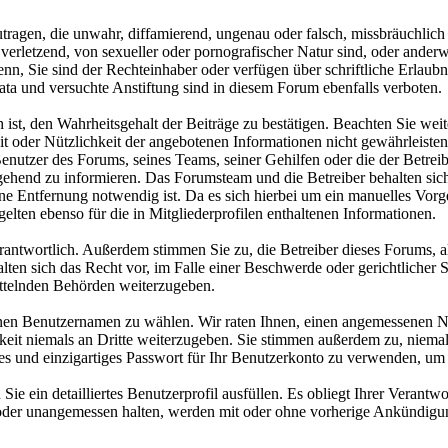
tragen, die unwahr, diffamierend, ungenau oder falsch, missbräuchlich 
e verletzend, von sexueller oder pornografischer Natur sind, oder ander
 denn, Sie sind der Rechteinhaber oder verfügen über schriftliche Erla
ta und versuchte Anstiftung sind in diesem Forum ebenfalls verboten.
t, den Wahrheitsgehalt der Beiträge zu bestätigen. Beachten Sie weiter
eit oder Nützlichkeit der angebotenen Informationen nicht gewährleisten
utzer des Forums, seines Teams, seiner Gehilfen oder die der Betreiber
hend zu informieren. Das Forumsteam und die Betreiber behalten sich 
ne Entfernung notwendig ist. Da es sich hierbei um ein manuelles Vorge
gelten ebenso für die in Mitgliederprofilen enthaltenen Informationen.
 verantwortlich. Außerdem stimmen Sie zu, die Betreiber dieses Forum
alten sich das Recht vor, im Falle einer Beschwerde oder gerichtlicher 
ittelnden Behörden weiterzugeben.
inen Benutzernamen zu wählen. Wir raten Ihnen, einen angemessenen N
keit niemals an Dritte weiterzugeben. Sie stimmen außerdem zu, niem
 und einzigartiges Passwort für Ihr Benutzerkonto zu verwenden, um 
Sie ein detailliertes Benutzerprofil ausfüllen. Es obliegt Ihrer Veran
h oder unangemessen halten, werden mit oder ohne vorherige Ankündig