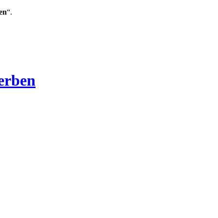
en
“.
Verben