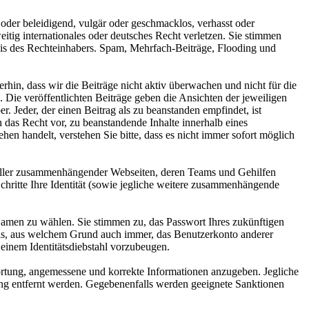
oder beleidigend, vulgär oder geschmacklos, verhasst oder
weitig internationales oder deutsches Recht verletzen. Sie stimmen
ubnis des Rechteinhabers. Spam, Mehrfach-Beiträge, Flooding und
hin, dass wir die Beiträge nicht aktiv überwachen und nicht für die
. Die veröffentlichten Beiträge geben die Ansichten der jeweiligen
. Jeder, der einen Beitrag als zu beanstanden empfindet, ist
das Recht vor, zu beanstandende Inhalte innerhalb eines
hen handelt, verstehen Sie bitte, dass es nicht immer sofort möglich
s, aller zusammenhängender Webseiten, deren Teams und Gehilfen
Schritte Ihre Identität (sowie jegliche weitere zusammenhängende
amen zu wählen. Sie stimmen zu, das Passwort Ihres zukünftigen
als, aus welchem Grund auch immer, das Benutzerkonto anderer
einem Identitätsdiebstahl vorzubeugen.
twortung, angemessene und korrekte Informationen anzugeben. Jegliche
ung entfernt werden. Gegebenenfalls werden geeignete Sanktionen