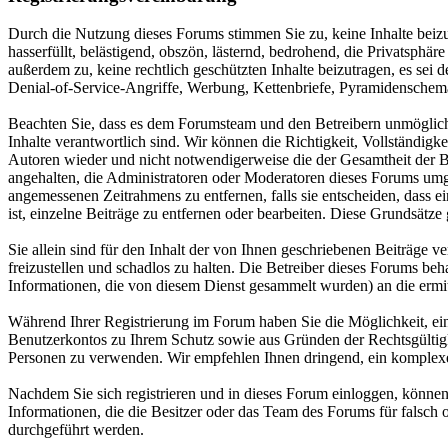
Durch die Nutzung dieses Forums stimmen Sie zu, keine Inhalte beizu
hasserfüllt, belästigend, obszön, lästernd, bedrohend, die Privatsphär
außerdem zu, keine rechtlich geschützten Inhalte beizutragen, es sei
Denial-of-Service-Angriffe, Werbung, Kettenbriefe, Pyramidenschema
Beachten Sie, dass es dem Forumsteam und den Betreibern unmöglich is
Inhalte verantwortlich sind. Wir können die Richtigkeit, Vollständigk
Autoren wieder und nicht notwendigerweise die der Gesamtheit der Ben
angehalten, die Administratoren oder Moderatoren dieses Forums umge
angemessenen Zeitrahmens zu entfernen, falls sie entscheiden, dass ei
ist, einzelne Beiträge zu entfernen oder bearbeiten. Diese Grundsätze 
Sie allein sind für den Inhalt der von Ihnen geschriebenen Beiträge
freizustellen und schadlos zu halten. Die Betreiber dieses Forums beh
Informationen, die von diesem Dienst gesammelt wurden) an die erm
Während Ihrer Registrierung im Forum haben Sie die Möglichkeit, e
Benutzerkontos zu Ihrem Schutz sowie aus Gründen der Rechtsgültig
Personen zu verwenden. Wir empfehlen Ihnen dringend, ein komplexes
Nachdem Sie sich registrieren und in dieses Forum einloggen, können 
Informationen, die die Besitzer oder das Team des Forums für falsc
durchgeführt werden.