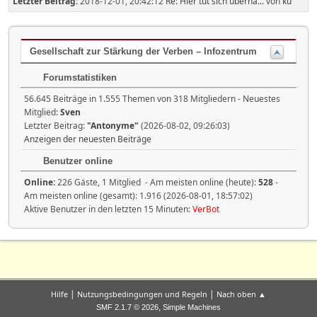
Letzter Beitrag:
2018-12-01, 20:42:12
Re: Hier tut sich überha...
von
ku
Gesellschaft zur Stärkung der Verben – Infozentrum
Forumstatistiken
56.645 Beiträge in 1.555 Themen von 318 Mitgliedern - Neuestes
Mitglied:
Sven
Letzter Beitrag:
"
Antonyme
"
(2026-08-02, 09:26:03)
Anzeigen der neuesten Beiträge
Benutzer online
Online:
226 Gäste, 1 Mitglied - Am meisten online (heute):
528
-
Am meisten online (gesamt): 1.916 (2026-08-01, 18:57:02)
Aktive Benutzer in den letzten 15 Minuten:
VerBot
|
|
Hilfe
Nutzungsbedingungen und Regeln
Nach oben ▲
,
SMF 2.1.7 © 2026
Simple Machines