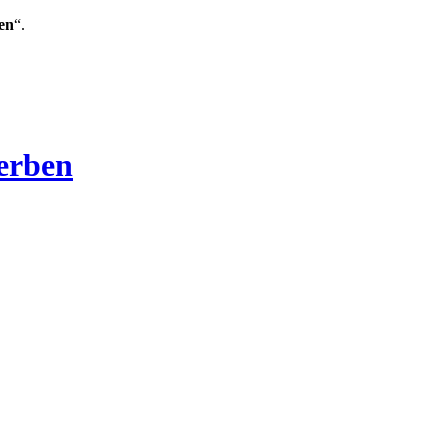
en
“.
Verben