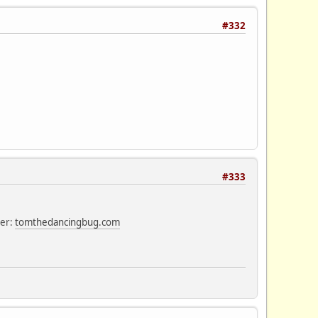
#332
#333
ner:
tomthedancingbug.com