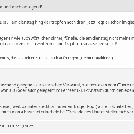
nd und doch anregend!
!!! ... am dienstag hing der tropfen noch dran, jetzt liegt er schon im gl
ragenen wie auch wörtlichen sinne!) für alle, die am dienstag nicht mein
rd das ganze erst in weiteren rund 14 jahren so zu sehen sein :P ...
nntnis, dass es keinen Sinn hat, sich aufzuregen. (Helmut Qualtinger)
rraschend gëiegnen zur satirischen Verwurst, wie bewiesen vom
Œuvre
un
y wohlauf) oder auch gelegelnt im Fernseh (ZDF-"Anstalt") durch den eb
AZ-Leser, weil: dahinter steckt ja immer ein kluger Kopf) auf ein
Schätzchen
 muss man a bissi runterkurbeln bis "Freunde des Hauses stellen sich vor (1
ur Paarung? (Loriot)