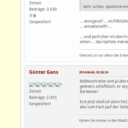
Zensor
Sehr schön, quietiviere
Beiträge: 3.030
片倉
... anregend? ... AUFREGEND
Gespeichert
... sensationell!!! ...
... und pech (hier im übert
sehen ... das nächste mal wi
Toleranz ist vor allem die Erke
Günter Gans
2014-06-04, 03:26:24
Bildbeschriebe sind ja übe
gelesen; schoffdoch, er se
Zensor
Barwasser.
Beiträge: 2.455
Erst jetzt stieß ich (kein F
Gespeichert
also vom Fach (auf der Seite
Gehen Sie immer in den Wald z