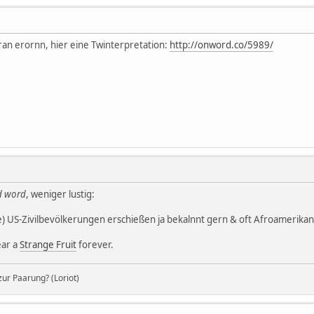
aran erornn, hier eine Twinterpretation:
http://onword.co/5989/
d word
, weniger lustig:
) US-Zivilbevölkerungen erschießen ja bekalnnt gern & oft Afroamerika
ear a
Strange Fruit
forever.
ur Paarung? (Loriot)