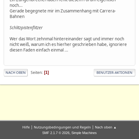
noch...
Gerade begegnete mir im Zusammenhang mit Carrera-
Bahnen
Schlitzpistenflitzer
Wer das Wort zehnmal hintereinander sagt und immer noch
nicht weiß, warum ich es hierher geschrieben habe, ignoriere
diesen Faden einfach einmal ...
Seiten
1
NACH OBEN
BENUTZER-AKTIONEN
|
|
Hilfe
Nutzungsbedingungen und Regeln
Nach oben ▲
,
SMF 2.1.7 © 2026
Simple Machines