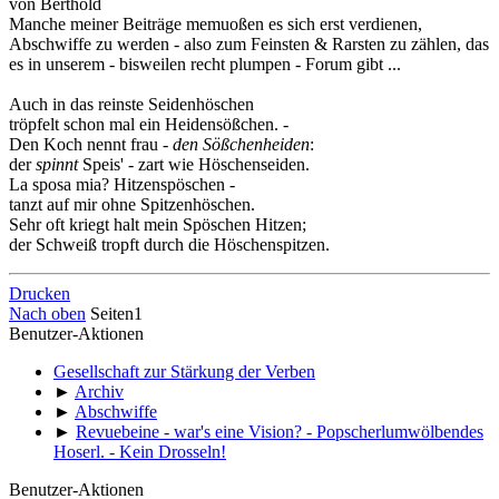
von Berthold
Manche meiner Beiträge memuoßen es sich erst verdienen,
Abschwiffe zu werden - also zum Feinsten & Rarsten zu zählen, das
es in unserem - bisweilen recht plumpen - Forum gibt ...
Auch in das reinste Seidenhöschen
tröpfelt schon mal ein Heidensößchen. -
Den Koch nennt frau -
den Sößchenheiden
:
der
spinnt
Speis' - zart wie Höschenseiden.
La sposa mia? Hitzenspöschen -
tanzt auf mir ohne Spitzenhöschen.
Sehr oft kriegt halt mein Spöschen Hitzen;
der Schweiß tropft durch die Höschenspitzen.
Drucken
Nach oben
Seiten
1
Benutzer-Aktionen
Gesellschaft zur Stärkung der Verben
►
Archiv
►
Abschwiffe
►
Revuebeine - war's eine Vision? - Popscherlumwölbendes
Hoserl. - Kein Drosseln!
Benutzer-Aktionen