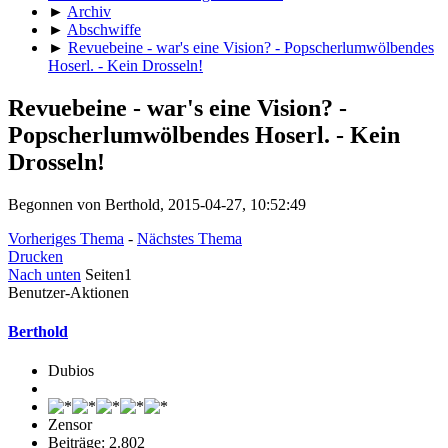
►
Archiv
►
Abschwiffe
►
Revuebeine - war's eine Vision? - Popscherlumwölbendes
Hoserl. - Kein Drosseln!
Revuebeine - war's eine Vision? -
Popscherlumwölbendes Hoserl. - Kein
Drosseln!
Begonnen von Berthold, 2015-04-27, 10:52:49
Vorheriges Thema
-
Nächstes Thema
Drucken
Nach unten
Seiten
1
Benutzer-Aktionen
Berthold
Dubios
Zensor
Beiträge: 2.802