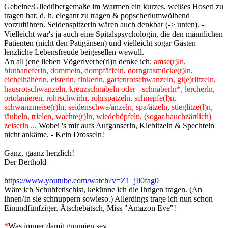
Gebeine/Gliedübergemaße im Warmen ein kurzes, weißes Hoserl zu
tragen hat; d. h. elegant zu tragen & popscherlumwölbend
vorzuführen. Seidenspitzerln wären auch denkbar (-> unten). -
Vielleicht war's ja auch eine Spitalspsychologin, die den männlichen
Patienten (nicht den Patigänsen) und vielleicht sogar Gästen
lenzliche Lebensfreude beigesellen wewull.
An all jene lieben Vögerlverbe(rl)n denke ich:
amse(r)ln,
bluthaneferln, dommeln, dompfäffeln, dorngrasmücke(r)ln,
eichelhäherln, elsterln, finkerln, gartenrotschwanzeln, gi(e)rlitzeln,
hausrotschwanzeln, kreuzschnäbeln oder -schnaberln*, lercherln,
ortolanieren, rohrschwirln, rohrspatzeln, schnepfe(l)n,
schwanzmeise(r)ln, seidenschwa/änzeln, spa/ätzeln, stieglitze(l)n,
täubeln, trielen, wachte(r)ln, wiedehöpfeln, (sogar hauchzärtlich)
zeiserln ...
Wobei 's mir aufs Aufganserln, Kiebitzeln & Spechteln
nicht ankäme. - Kein Drosseln!
Ganz, gaanz herzlich!
Der Berthold
https://www.youtube.com/watch?v=Z1_jIi0fag0
Wäre ich Schuhfetischist, kekünne ich die Ihrigen tragen. (An
ihnen/In sie schnuppern sowieso.) Allerdings trage ich nun schon
Einundfünfziger. Ätschebätsch, Miss "Amazon Eve"!
*
Was immer damit gnumien sey