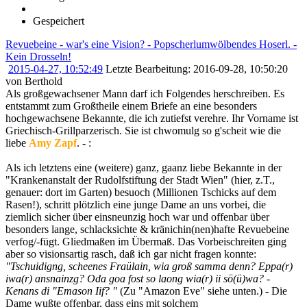
Gespeichert
Revuebeine - war's eine Vision? - Popscherlumwölbendes Hoserl. -
Kein Drosseln!
2015-04-27, 10:52:49
Letzte Bearbeitung
: 2016-09-28, 10:50:20
von Berthold
Als großgewachsener Mann darf ich Folgendes herschreiben. Es
entstammt zum Großtheile einem Briefe an eine besonders
hochgewachsene Bekannte, die ich zutiefst verehre. Ihr Vorname ist
Griechisch-Grillparzerisch. Sie ist chwomulg so g'scheit wie die
liebe
Amy Zapf
. - :
Als ich letztens eine (weitere) ganz, gaanz liebe Bekannte in der
"Krankenanstalt der Rudolfstiftung der Stadt Wien" (hier, z.T.,
genauer: dort im Garten) besuoch (Millionen Tschicks auf dem
Rasen!), schritt plötzlich eine junge Dame an uns vorbei, die
ziemlich sicher über einsneunzig hoch war und offenbar über
besonders lange, schlacksichte & kränichin(nen)hafte Revuebeine
verfog/-fügt. Gliedmaßen im Übermaß. Das Vorbeischreiten ging
aber so visionsartig rasch, daß ich gar nicht fragen konnte:
"Tschuidigng, scheenes Fraülain, wia groß samma
denn? Eppa(r)
iwa(r) ansnainzg?
Oda goa fost so laong wia(r) ii sö(ü)wa? -
Kenans di "Emason Iif? "
(Zu "Amazon Eve" siehe unten.) - Die
Dame wußte offenbar, dass eins mit solchem