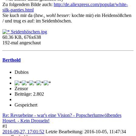
Zu folgendem Bilde auch:
http://de.aliexpress.com/popular/white-
silk-panties.html
Sie kuch mir da (
bzw., wohl besser:
kochte mir) ein Heidensößchen
/ und trug es auf: im Seidenhöschen.
Seidenhöschen.jpg
60.36 KB, 676x638
192-mal angeschaut
Berthold
Dubios
Zensor
Beiträge: 2.802
Gespeichert
Re: Revuebeine - war's eine Vision? - Popscherlumwölbendes
Hoserl. - Kein Drosseln!
#1
2016-09-27, 17:01:52
Letzte Bearbeitung
: 2016-10-05, 11:47:34