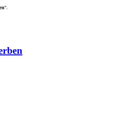
en
“.
Verben