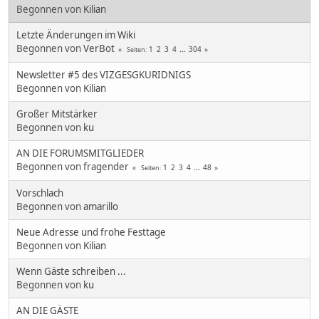
Begonnen von
Kilian
Letzte Änderungen im Wiki
Begonnen von
VerBot
1
2
3
4
...
304
Seiten
Newsletter #5 des VIZGESGKURIDNIGS
Begonnen von
Kilian
Großer Mitstärker
Begonnen von
ku
AN DIE FORUMSMITGLIEDER
Begonnen von fragender
1
2
3
4
...
48
Seiten
Vorschlach
Begonnen von
amarillo
Neue Adresse und frohe Festtage
Begonnen von
Kilian
Wenn Gäste schreiben ...
Begonnen von
ku
AN DIE GÄSTE