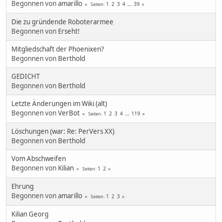
Begonnen von
amarillo
1
2
3
4
...
39
Seiten
Die zu gründende Roboterarmee
Begonnen von
Erseht!
Mitgliedschaft der Phoenixen?
Begonnen von
Berthold
GEDICHT
Begonnen von
Berthold
Letzte Änderungen im Wiki (alt)
Begonnen von
VerBot
1
2
3
4
...
119
Seiten
Löschungen (war: Re: PerVers XX)
Begonnen von
Berthold
Vom Abschweifen
Begonnen von
Kilian
1
2
Seiten
Ehrung
Begonnen von
amarillo
1
2
3
Seiten
Kilian Georg