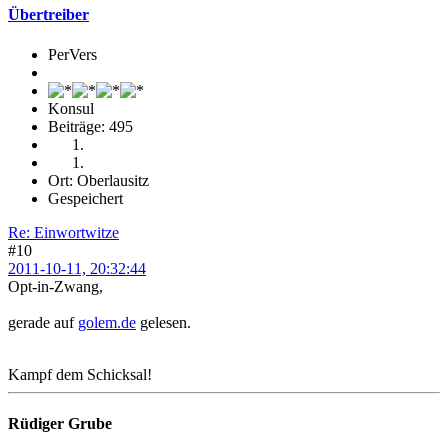
Übertreiber
PerVers
Konsul
Beiträge: 495
Ort: Oberlausitz
Gespeichert
Re: Einwortwitze
#10
2011-10-11, 20:32:44
Opt-in-Zwang,
gerade auf
golem.de
gelesen.
Kampf dem Schicksal!
Rüdiger Grube