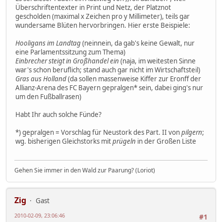
Überschriftentexter in Print und Netz, der Platznot
gescholden (maximal x Zeichen pro y Millimeter), teils gar
wundersame Blüten hervorbringen. Hier erste Beispiele:
Hooligans im Landtag
(neinnein, da gab's keine Gewalt, nur
eine Parlamentssitzung zum Thema)
Einbrecher steigt in Großhandel ein
(naja, im weitesten Sinne
war's schon beruflich; stand auch gar nicht im Wirtschaftsteil)
Gras aus Holland
(da sollen massenweise Kiffer zur Eronff der
Allianz-Arena des FC Bayern gepralgen* sein, dabei ging's nur
um den Fußballrasen)
Habt Ihr auch solche Fünde?
*) gepralgen = Vorschlag für Neustork des Part. II von
pilgern
;
wg. bisherigen Gleichstorks mit
prügeln
in der Großen Liste
Gehen Sie immer in den Wald zur Paarung? (Loriot)
Zig
Gast
2010-02-09, 23:06:46
#1