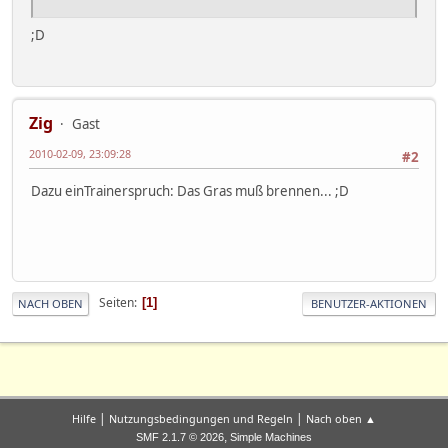
;D
Zig
Gast
2010-02-09, 23:09:28
#2
Dazu einTrainerspruch: Das Gras muß brennen... ;D
Seiten
1
NACH OBEN
BENUTZER-AKTIONEN
|
|
Hilfe
Nutzungsbedingungen und Regeln
Nach oben ▲
,
SMF 2.1.7 © 2026
Simple Machines