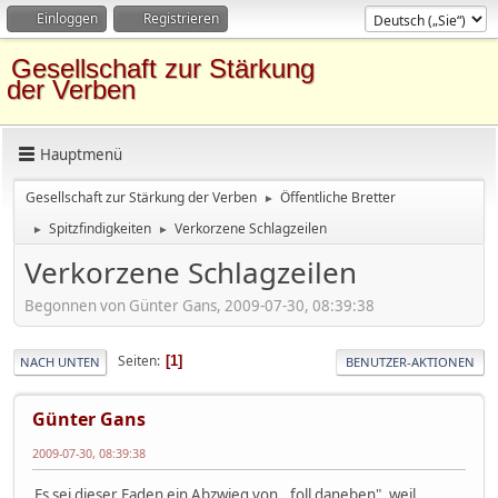
Einloggen
Registrieren
Gesellschaft zur Stärkung
der Verben
Hauptmenü
Gesellschaft zur Stärkung der Verben
Öffentliche Bretter
►
Spitzfindigkeiten
Verkorzene Schlagzeilen
►
►
Verkorzene Schlagzeilen
Begonnen von Günter Gans, 2009-07-30, 08:39:38
Seiten
1
NACH UNTEN
BENUTZER-AKTIONEN
Günter Gans
2009-07-30, 08:39:38
Es sei dieser Faden ein Abzwieg von ,,foll daneben", weil