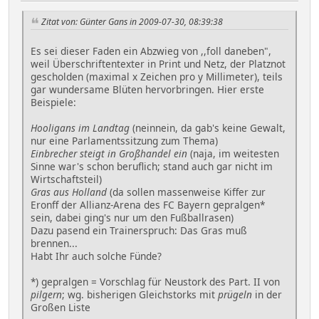
Zitat von: Günter Gans in 2009-07-30, 08:39:38
Es sei dieser Faden ein Abzwieg von ,,foll daneben",
weil Überschriftentexter in Print und Netz, der Platznot
gescholden (maximal x Zeichen pro y Millimeter), teils
gar wundersame Blüten hervorbringen. Hier erste
Beispiele:
Hooligans im Landtag
(neinnein, da gab's keine Gewalt,
nur eine Parlamentssitzung zum Thema)
Einbrecher steigt in Großhandel ein
(naja, im weitesten
Sinne war's schon beruflich; stand auch gar nicht im
Wirtschaftsteil)
Gras aus Holland
(da sollen massenweise Kiffer zur
Eronff der Allianz-Arena des FC Bayern gepralgen*
sein, dabei ging's nur um den Fußballrasen)
Dazu pasend ein Trainerspruch: Das Gras muß
brennen...
Habt Ihr auch solche Fünde?
*) gepralgen = Vorschlag für Neustork des Part. II von
pilgern
; wg. bisherigen Gleichstorks mit
prügeln
in der
Großen Liste