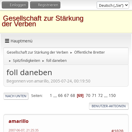
Einloggen
Registrieren
Gesellschaft zur Stärkung
der Verben
Hauptmenü
Gesellschaft zur Stärkung der Verben
Öffentliche Bretter
►
Spitzfindigkeiten
foll daneben
►
►
foll daneben
Begonnen von amarillo, 2005-07-24, 00:19:50
1
...
66
67
68
70
71
72
...
150
Seiten
69
NACH UNTEN
BENUTZER-AKTIONEN
amarillo
2007-06-07, 21:25:35
#1020