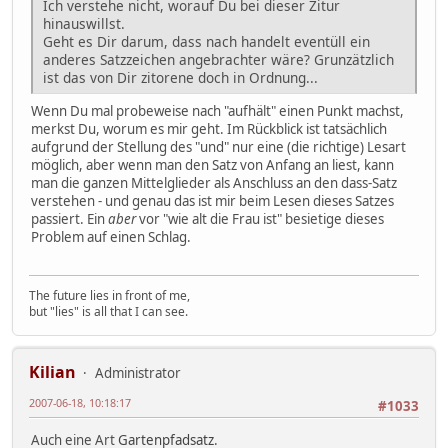
Ich verstehe nicht, worauf Du bei dieser Zitur
hinauswillst.
Geht es Dir darum, dass nach handelt eventüll ein
anderes Satzzeichen angebrachter wäre? Grunzätzlich
ist das von Dir zitorene doch in Ordnung...
Wenn Du mal probeweise nach "aufhält" einen Punkt machst,
merkst Du, worum es mir geht. Im Rückblick ist tatsächlich
aufgrund der Stellung des "und" nur eine (die richtige) Lesart
möglich, aber wenn man den Satz von Anfang an liest, kann
man die ganzen Mittelglieder als Anschluss an den dass-Satz
verstehen - und genau das ist mir beim Lesen dieses Satzes
passiert. Ein
aber
vor "wie alt die Frau ist" besietige dieses
Problem auf einen Schlag.
The future lies in front of me,
but "lies" is all that I can see.
Kilian
Administrator
2007-06-18, 10:18:17
#1033
Auch eine Art
Gartenpfadsatz
.