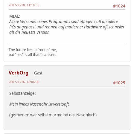
2007-06-10, 11:18:35
#1024
MIAL:
Ältere Versionen eines Programms sind übrigens oft an ältere
PCs angepasst und rennen auf moderner Hardware oft schneller
als die neueste Version.
The future lies in front of me,
but "lies" is all that I can see.
VerbOrg
Gast
2007-06-16, 18:06:06
#1025
Selbstanzeige:
Mein linkes Nasenohr ist verstopft.
(gemienen war selbstmurmelnd das Nasenloch)