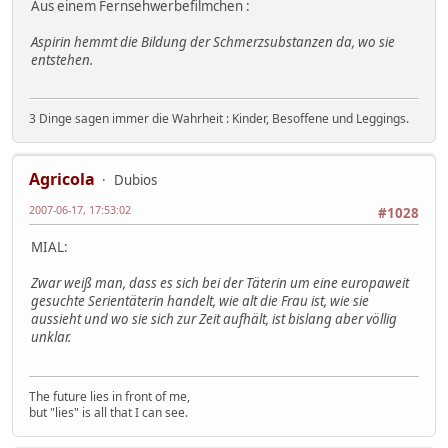
Aus einem Fernsehwerbefilmchen :
Aspirin hemmt die Bildung der Schmerzsubstanzen da, wo sie
entstehen.
3 Dinge sagen immer die Wahrheit : Kinder, Besoffene und Leggings.
Agricola
Dubios
2007-06-17, 17:53:02
#1028
MIAL:
Zwar weiß man, dass es sich bei der Täterin um eine europaweit
gesuchte Serientäterin handelt, wie alt die Frau ist, wie sie
aussieht und wo sie sich zur Zeit aufhält, ist bislang aber völlig
unklar.
The future lies in front of me,
but "lies" is all that I can see.