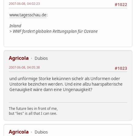
2007-06-08, 04:02:23
#1022
www.tagesschau.de
:
Inland
> WWF fordert globalen Rettungsplan für Ozeane
Agricola
Dubios
2007-06-08, 04:05:38
#1023
und unförmige Storke kekünnen sichelr als Unformen oder
Unstorke bezinchen werden. Und eine allzu haarspalterische
Genauigkeit wäre dann eine Ungenauigkeit?
The future lies in front of me,
but "lies" is all that I can see.
Agricola
Dubios