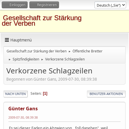
Einloggen
Registrieren
Gesellschaft zur Stärkung
der Verben
Hauptmenü
Gesellschaft zur Stärkung der Verben
Öffentliche Bretter
►
Spitzfindigkeiten
Verkorzene Schlagzeilen
►
►
Verkorzene Schlagzeilen
Begonnen von Günter Gans, 2009-07-30, 08:39:38
Seiten
1
NACH UNTEN
BENUTZER-AKTIONEN
Günter Gans
2009-07-30, 08:39:38
Es sei dieser Faden ein Abzwieg von ,,foll daneben", weil