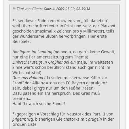
Zitat von: Günter Gans in 2009-07-30, 08:39:38
Es sei dieser Faden ein Abzwieg von ,,foll daneben",
weil Überschriftentexter in Print und Netz, der Platznot
gescholden (maximal x Zeichen pro y Millimeter), teils
gar wundersame Blüten hervorbringen. Hier erste
Beispiele:
Hooligans im Landtag
(neinnein, da gab's keine Gewalt,
nur eine Parlamentssitzung zum Thema)
Einbrecher steigt in Großhandel ein
(naja, im weitesten
Sinne war's schon beruflich; stand auch gar nicht im
Wirtschaftsteil)
Gras aus Holland
(da sollen massenweise Kiffer zur
Eronff der Allianz-Arena des FC Bayern gepralgen*
sein, dabei ging's nur um den Fußballrasen)
Dazu pasend ein Trainerspruch: Das Gras muß
brennen...
Habt Ihr auch solche Fünde?
*) gepralgen = Vorschlag für Neustork des Part. II von
pilgern
; wg. bisherigen Gleichstorks mit
prügeln
in der
Großen Liste