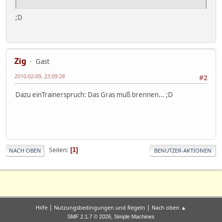
;D
Zig
Gast
2010-02-09, 23:09:28
#2
Dazu einTrainerspruch: Das Gras muß brennen... ;D
Seiten
1
NACH OBEN
BENUTZER-AKTIONEN
|
|
Hilfe
Nutzungsbedingungen und Regeln
Nach oben ▲
,
SMF 2.1.7 © 2026
Simple Machines