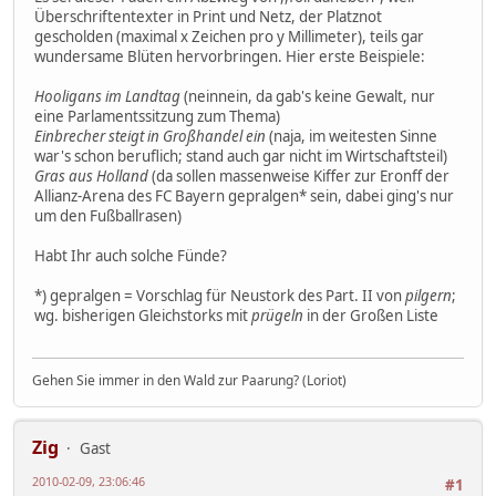
Überschriftentexter in Print und Netz, der Platznot
gescholden (maximal x Zeichen pro y Millimeter), teils gar
wundersame Blüten hervorbringen. Hier erste Beispiele:
Hooligans im Landtag
(neinnein, da gab's keine Gewalt, nur
eine Parlamentssitzung zum Thema)
Einbrecher steigt in Großhandel ein
(naja, im weitesten Sinne
war's schon beruflich; stand auch gar nicht im Wirtschaftsteil)
Gras aus Holland
(da sollen massenweise Kiffer zur Eronff der
Allianz-Arena des FC Bayern gepralgen* sein, dabei ging's nur
um den Fußballrasen)
Habt Ihr auch solche Fünde?
*) gepralgen = Vorschlag für Neustork des Part. II von
pilgern
;
wg. bisherigen Gleichstorks mit
prügeln
in der Großen Liste
Gehen Sie immer in den Wald zur Paarung? (Loriot)
Zig
Gast
2010-02-09, 23:06:46
#1