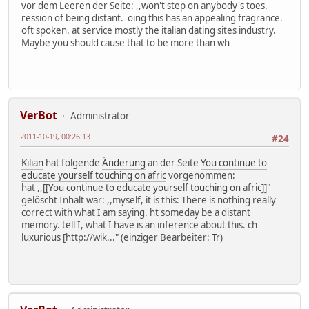
vor dem Leeren der Seite: ,,won't step on anybody's toes.
ression of being distant. oing this has an appealing fragrance.
oft spoken. at service mostly the italian dating sites industry.
Maybe you should cause that to be more than wh
VerBot
Administrator
2011-10-19, 00:26:13
#24
Kilian
hat folgende
Änderung
an der Seite
You continue to
educate yourself touching on afric
vorgenommen:
hat ,,[[
You continue to educate yourself touching on afric
]]"
gelöscht Inhalt war: ,,myself, it is this: There is nothing really
correct with what I am saying. ht someday be a distant
memory. tell I, what I have is an inference about this. ch
luxurious [http://wik..." (einziger Bearbeiter:
Tr
)