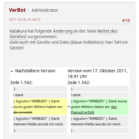
VerBot
Administrator
2011-10-18, 01:44:31
#16
Katakura
hat folgende
Änderung
an der Seite
Rettet des
Genitivs!
vorgenommen:
Gebrauch mit Genitiv und Dativ (blaue Kollektion):
hier fahl ein
Satzteil
← Nächstältere Version
Version vom 17. Oktober 2011,
18:41 Uhr
Zeile 1.542:
Zeile 1.542:
|-
|-
! dank
! dank
| bgcolor="#99B2E5" | Dank
| bgcolor="#99B2E5" | Dank eures
−
+
eures guten Willens haben wir
guten Willens haben wir
das
die erreicht
.
Plansoll erfüllt
.
| bgcolor="#99B2E5" | Dank
| bgcolor="#99B2E5" | Dank
meinem Fleiße wurde ich reich.
meinem Fleiße wurde ich reich.
|-
|-