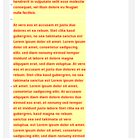
hendrerit in vulputate velit esse molestie
−
consequat, vel illum dolore eu feugiat
nulla facilisis.
−
At vero eos et accusam et justo duo
dolores et ea rebum. Stet clita kasd
gubergren, no sea takimata sanctus est
Lorem ipsum dolor sit amet. Lorem ipsum
dolor sit amet, consetetur sadipscing
elitr, sed diam nonumy eirmod tempor
invidunt ut labore et dolore magna
aliquyam erat, sed diam voluptua. At vero
eos et accusam et justo duo dolores et ea
rebum. Stet clita kasd gubergren, no sea
takimata sanctus est Lorem ipsum dolor
−
sit amet. Lorem ipsum dolor sit amet,
consetetur sadipscing elitr, At accusam
aliquyam diam diam dolore dolores duo
eirmod eos erat, et nonumy sed tempor
et et invidunt justo labore Stet clita ea et
gubergren, kasd magna no rebum.
sanctus sea sed takimata ut vero
voluptua. est Lorem ipsum dolor sit amet.
Lorem ipsum dolor sit amet, consetetur
sadipscing elitr, sed diam nonumy eirmod