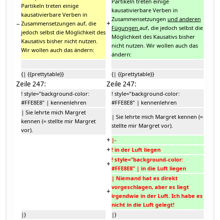
Partikeln treten einige
Partikeln treten einige
kausativierbare Verben in
kausativierbare Verben in
Zusammensetzungen
und anderen
−
+
Zusammensetzungen auf, die
Fügungen
auf, die jedoch selbst die
jedoch selbst die Möglichkeit des
Möglichkeit des Kausativs bisher
Kausativs bisher nicht nutzen.
nicht nutzen. Wir wollen auch das
Wir wollen auch das ändern:
ändern:
{| {{prettytable}}
{| {{prettytable}}
Zeile 247:
Zeile 247:
! style="background-color:
! style="background-color:
#FFE8E8" | kennenlehren
#FFE8E8" | kennenlehren
| Sie lehrte mich Margret
| Sie lehrte mich Margret kennen (=
kennen (= stellte mir Margret
stellte mir Margret vor).
vor).
+
|-
+
! in der Luft liegen
! style="background-color:
+
#FFE8E8" | in die Luft liegen
| Niemand hat es direkt
vorgeschlagen, aber es liegt
+
irgendwie in der Luft. Ich habe es
nicht in die Luft gelegt!
|}
|}