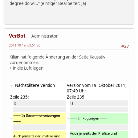
degree do wi..." (einziger Bearbeiter:
Ja
)
VerBot
Administrator
2011-10-19, 09:51:26
#27
Kilian
hat folgende
Änderung
an der Seite
Kausativ
vorgenommen:
+ in die Luft legen
← Nächstältere Version
Version vom 19. Oktober 2011,
07:49 Uhr
Zeile 235:
Zeile 235:
|}
|}
==== In
Zusammensetzungen
−
+
==== In
Fügungen
====
====
Auch jenseits der Präfixe und
Auch jenseits der Präfixe und