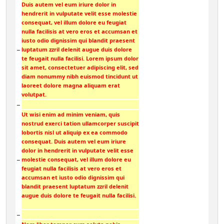
Duis autem vel eum iriure dolor in
hendrerit in vulputate velit esse molestie
consequat, vel illum dolore eu feugiat
nulla facilisis at vero eros et accumsan et
iusto odio dignissim qui blandit praesent
−
luptatum zzril delenit augue duis dolore
te feugait nulla facilisi. Lorem ipsum dolor
sit amet, consectetuer adipiscing elit, sed
diam nonummy nibh euismod tincidunt ut
laoreet dolore magna aliquam erat
volutpat.
−
Ut wisi enim ad minim veniam, quis
nostrud exerci tation ullamcorper suscipit
lobortis nisl ut aliquip ex ea commodo
consequat. Duis autem vel eum iriure
dolor in hendrerit in vulputate velit esse
−
molestie consequat, vel illum dolore eu
feugiat nulla facilisis at vero eros et
accumsan et iusto odio dignissim qui
blandit praesent luptatum zzril delenit
augue duis dolore te feugait nulla facilisi.
−