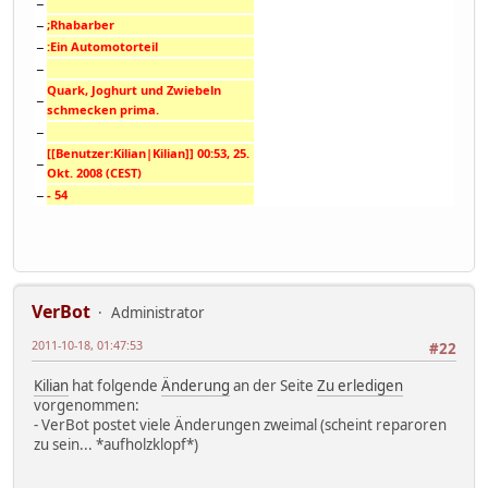
−
−
;Rhabarber
−
:Ein Automotorteil
−
Quark, Joghurt und Zwiebeln
−
schmecken prima.
−
[[Benutzer:Kilian|Kilian]] 00:53, 25.
−
Okt. 2008 (CEST)
−
- 54
VerBot
Administrator
2011-10-18, 01:47:53
#22
Kilian
hat folgende
Änderung
an der Seite
Zu erledigen
vorgenommen:
- VerBot postet viele Änderungen zweimal (scheint reparoren
zu sein... *aufholzklopf*)