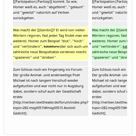
[[Partizipation|Partizip]] kommt. So wie,
[[Partizipation|Partizip]] k
Homer weiß es, auch ''abgefeimt'', ''gelaunt''
Homer weiß es, auch ''abgefe
und ''gewitzt'' natürlich auf Verben
und ''gewitzt'' natürlich au
zurückgehen.
zurückgehen.
Was macht der [[Genitiv]]? Er wird von vielen
Was macht der [[Genitiv]]? 
Wörtern regoren, fast jeden Tag findet man ein
Wörtern regoren, fast jeden
weiteres. Homer zum Beispiel ''dick'', ''hoch''
weiteres. Homer zum Beispiel 
−
+
und ''verhindern'',
kataktura
(der sich auch um
und ''verhindern'',
katakur
zahlreiche neue Beispielsätze verdenen miech)
zahlreiche neue Beispielsät
''spazieren'' und ''streben''.
''spazieren'' und ''streben''.
Zum Schluss noch ein Fingerzeig ins Forum:
Zum Schluss noch ein Finge
Der große Animal- und anderweitige Poet
Der große Animal- und and
Michael ist nach langem Verschull wieder
Michael ist nach langem Ve
aufgetuchen und war nicht nur in Augsburg
aufgetuchen und war nicht
dabei, sondern schuf auch der Gesellschaft
dabei, sondern schuf auch d
erstes
erstes
[http://verben.texttheater.de/forum/index.php?
[http://verben.texttheater
topic=282.msg43515#msg43515 Axolotl-
topic=282.msg43515#msg435
Gedicht].
Gedicht].