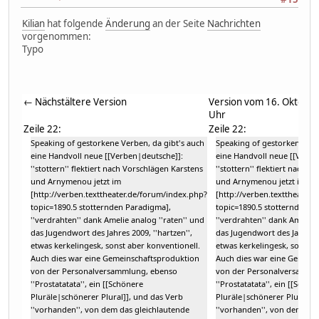
Kilian
hat folgende
Änderung
an der Seite
Nachrichten
vorgenommen:
Typo
← Nächstältere Version
Version vom 16. Oktober
Uhr
Zeile 22:
Zeile 22:
Speaking of gestorkene Verben, da gibt's auch
Speaking of gestorkene Ver
eine Handvoll neue [[Verben|deutsche]]:
eine Handvoll neue [[Verbe
''stottern'' flektiert nach Vorschlägen Karstens
''stottern'' flektiert nach 
und Arnymenou jetzt im
und Arnymenou jetzt im
[http://verben.texttheater.de/forum/index.php?
[http://verben.texttheater
topic=1890.5 stotternden Paradigma],
topic=1890.5 stotternden P
''verdrahten'' dank Amelie analog ''raten'' und
''verdrahten'' dank Amelie 
das Jugendwort des Jahres 2009, ''hartzen'',
das Jugendwort des Jahres 20
etwas kerkelingesk, sonst aber konventionell.
etwas kerkelingesk, sonst a
Auch dies war eine Gemeinschaftsproduktion
Auch dies war eine Gemein
von der Personalversammlung, ebenso
von der Personalversamml
''Prostatatata'', ein [[Schönere
''Prostatatata'', ein [[Schön
Pluräle|schönerer Plural]], und das Verb
Pluräle|schönerer Plural]],
''vorhanden'', von dem das gleichlautende
''vorhanden'', von dem das