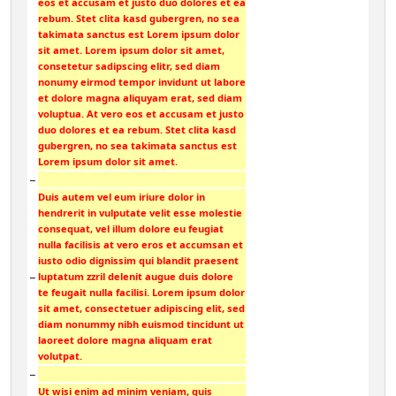
eos et accusam et justo duo dolores et ea
rebum. Stet clita kasd gubergren, no sea
takimata sanctus est Lorem ipsum dolor
sit amet. Lorem ipsum dolor sit amet,
consetetur sadipscing elitr, sed diam
nonumy eirmod tempor invidunt ut labore
et dolore magna aliquyam erat, sed diam
voluptua. At vero eos et accusam et justo
duo dolores et ea rebum. Stet clita kasd
gubergren, no sea takimata sanctus est
Lorem ipsum dolor sit amet.
−
Duis autem vel eum iriure dolor in
hendrerit in vulputate velit esse molestie
consequat, vel illum dolore eu feugiat
nulla facilisis at vero eros et accumsan et
iusto odio dignissim qui blandit praesent
−
luptatum zzril delenit augue duis dolore
te feugait nulla facilisi. Lorem ipsum dolor
sit amet, consectetuer adipiscing elit, sed
diam nonummy nibh euismod tincidunt ut
laoreet dolore magna aliquam erat
volutpat.
−
Ut wisi enim ad minim veniam, quis