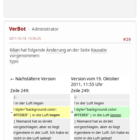
VerBot
Administrator
2011-10-19, 13:56:25
#29
Kilian
hat folgende
Änderung
an der Seite
Kausativ
vorgenommen:
typo
← Nächstältere Version
Version vom 19. Oktober
2011, 11:55 Uhr
Zeile 249:
Zeile 249:
|-
|-
! in der Luft liegen
! in der Luft liegen
! style="background-color:
! style="background-color:
−
+
#FFE8E8" | in die Luft
liegen
#FFE8E8" | in die Luft
leegen
| Niemand hat es direkt
| Niemand hat es direkt
vorgeschlagen, aber es liegt
vorgeschlagen, aber es liegt
irgendwie in der Luft. Ich habe es
irgendwie in der Luft. Ich habe es
nicht in die Luft gelegt!
nicht in die Luft gelegt!