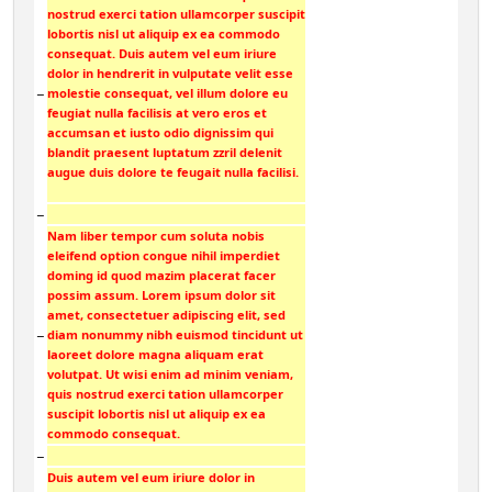
nostrud exerci tation ullamcorper suscipit
lobortis nisl ut aliquip ex ea commodo
consequat. Duis autem vel eum iriure
dolor in hendrerit in vulputate velit esse
−
molestie consequat, vel illum dolore eu
feugiat nulla facilisis at vero eros et
accumsan et iusto odio dignissim qui
blandit praesent luptatum zzril delenit
augue duis dolore te feugait nulla facilisi.
−
Nam liber tempor cum soluta nobis
eleifend option congue nihil imperdiet
doming id quod mazim placerat facer
possim assum. Lorem ipsum dolor sit
amet, consectetuer adipiscing elit, sed
−
diam nonummy nibh euismod tincidunt ut
laoreet dolore magna aliquam erat
volutpat. Ut wisi enim ad minim veniam,
quis nostrud exerci tation ullamcorper
suscipit lobortis nisl ut aliquip ex ea
commodo consequat.
−
Duis autem vel eum iriure dolor in