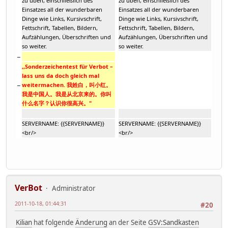
zu üben, einschließlich des
zu üben, einschließlich des
Einsatzes all der wunderbaren
Einsatzes all der wunderbaren
Dinge wie Links, Kursivschrift,
Dinge wie Links, Kursivschrift,
Fettschrift, Tabellen, Bildern,
Fettschrift, Tabellen, Bildern,
Aufzählungen, Überschriften und
Aufzählungen, Überschriften und
so weiter.
so weiter.
−
,,Sonderzeichentest für Verbot –
lass uns da doch gleich mal
−
weitermachen. 我姓白，叫小红。
我是中国人。我是从北京来的。你叫
什么名字？认识你很高兴。"
SERVERNAME: {{SERVERNAME}}
SERVERNAME: {{SERVERNAME}}
<br/>
<br/>
VerBot
Administrator
2011-10-18, 01:44:31
#20
Kilian
hat folgende
Änderung
an der Seite
GSV:Sandkasten