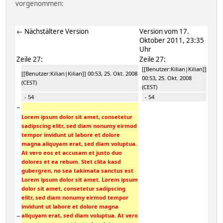
vorgenommen:
← Nächstältere Version
Version vom 17.
Oktober 2011, 23:35
Uhr
Zeile 27:
Zeile 27:
[[Benutzer:Kilian|Kilian]]
[[Benutzer:Kilian|Kilian]] 00:53, 25. Okt. 2008
00:53, 25. Okt. 2008
(CEST)
(CEST)
- 54
- 54
−
Lorem ipsum dolor sit amet, consetetur
sadipscing elitr, sed diam nonumy eirmod
tempor invidunt ut labore et dolore
magna aliquyam erat, sed diam voluptua.
At vero eos et accusam et justo duo
dolores et ea rebum. Stet clita kasd
gubergren, no sea takimata sanctus est
Lorem ipsum dolor sit amet. Lorem ipsum
dolor sit amet, consetetur sadipscing
elitr, sed diam nonumy eirmod tempor
invidunt ut labore et dolore magna
−
aliquyam erat, sed diam voluptua. At vero