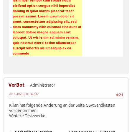
Nam liber tempor cum soluta nobis
eleifend option congue nihil imperdiet
doming id quod mazim placerat facer
possim assum. Lorem ipsum dolor sit
amet, consectetuer adipiscing elit, sed
−
diam nonummy nibh euismod tincidunt ut
laoreet dolore magna aliquam erat
volutpat. Ut wisi enim ad minim veniam,
quis nostrud exerci tation ullamcorper
suscipit lobortis nisl ut aliquip ex ea
commodo
VerBot
Administrator
2011-10-18, 01:46:37
#21
Kilian
hat folgende
Änderung
an der Seite
GSV:Sandkasten
vorgenommen:
Weitere Testzwecke