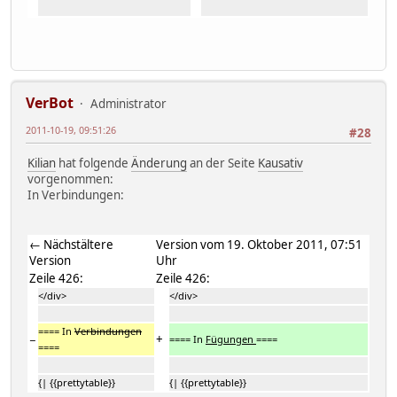
VerBot
Administrator
2011-10-19, 09:51:26
#28
Kilian
hat folgende
Änderung
an der Seite
Kausativ
vorgenommen:
In Verbindungen:
← Nächstältere
Version vom 19. Oktober 2011, 07:51
Version
Uhr
Zeile 426:
Zeile 426:
</div>
</div>
==== In
Verbindungen
−
+
==== In
Fügungen
====
====
{| {{prettytable}}
{| {{prettytable}}