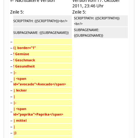
← Nächstältere Version
Version vom 17. Oktober
2011, 23:46 Uhr
Zeile 5:
Zeile 5:
SCRIPTPATH: {{SCRIPTPATH}}
SCRIPTPATH: {{SCRIPTPATH}}<br/>
<br/>
SUBPAGENAME:
SUBPAGENAME: {{SUBPAGENAME}}
{{SUBPAGENAME}}
−
−
{| border="1"
−
! Gemüse
−
! Geschmack
−
! Gesundheit
−
|-
| <span
−
id="avocado">Avocado</span>
−
| lecker
−
|
−
|-
| <span
−
id="paprika">Paprika</span>
−
| mittel
−
|
−
|}