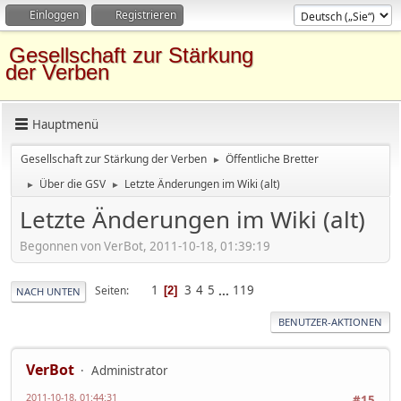
Einloggen
Registrieren
Gesellschaft zur Stärkung
der Verben
Hauptmenü
Gesellschaft zur Stärkung der Verben
Öffentliche Bretter
►
Über die GSV
Letzte Änderungen im Wiki (alt)
►
►
Letzte Änderungen im Wiki (alt)
Begonnen von VerBot, 2011-10-18, 01:39:19
1
3
4
5
...
119
Seiten
2
NACH UNTEN
BENUTZER-AKTIONEN
VerBot
Administrator
2011-10-18, 01:44:31
#15