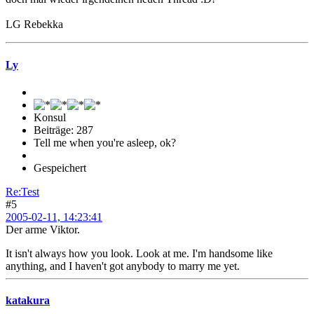
LG Rebekka
Ly
Konsul
Beiträge: 287
Tell me when you're asleep, ok?
Gespeichert
Re:Test
#5
2005-02-11, 14:23:41
Der arme Viktor.
It isn't always how you look. Look at me. I'm handsome like
anything, and I haven't got anybody to marry me yet.
katakura