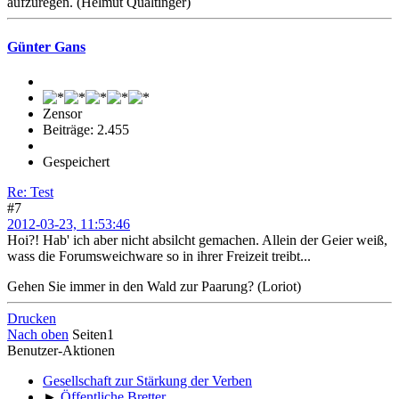
aufzuregen. (Helmut Qualtinger)
Günter Gans
Zensor
Beiträge: 2.455
Gespeichert
Re: Test
#7
2012-03-23, 11:53:46
Hoi?! Hab' ich aber nicht absilcht gemachen. Allein der Geier weiß,
wass die Forumsweichware so in ihrer Freizeit treibt...
Gehen Sie immer in den Wald zur Paarung? (Loriot)
Drucken
Nach oben
Seiten
1
Benutzer-Aktionen
Gesellschaft zur Stärkung der Verben
►
Öffentliche Bretter