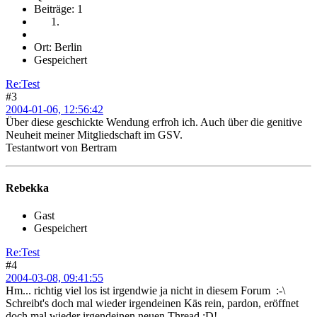
Beiträge: 1
Ort: Berlin
Gespeichert
Re:Test
#3
2004-01-06, 12:56:42
Über diese geschickte Wendung erfroh ich. Auch über die genitive
Neuheit meiner Mitgliedschaft im GSV.
Testantwort von Bertram
Rebekka
Gast
Gespeichert
Re:Test
#4
2004-03-08, 09:41:55
Hm... richtig viel los ist irgendwie ja nicht in diesem Forum :-\
Schreibt's doch mal wieder irgendeinen Käs rein, pardon, eröffnet
doch mal wieder irgendeinen neuen Thread :D!