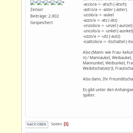
-accio/a -> -atsch (-ätsch)
-astro/a -> -aster (-äster)
Zensor
-ucolo/a -> -aukel
Beiträge: 2.802
-azzo/a -> -atz (-ätz)
Gespeichert
-onzolo/a -> -unzel (-aunzel)
-uncolo/a -> -unkel (-aunkel)
-uzzo/a -> -utz (-autz)
-iciattolo/a -> -itschattel (-it
Also (Mann- wie Frau- kekünn
n) / Mannaukel, Weibaukel, Fr
Mannunkel, Weibunkel, Fraunk
Weibitschatze(r)l, Frautschat
Also dann, Ihr Freunditsch
Es gibt unter den Anhängsel
später.
Seiten
1
NACH OBEN