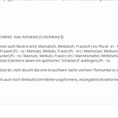
schättel) - bzw. itschatze(r)l (-itschätze[r]l)
en auch Neutra sein): Mannatsch, Weibatsch, Frautsch (-es; Plural: -er - M
aukel (Pl.: -n) / Mannatz, Weibatz, Frautz (Pl.: -er) / Mannunzel, Weibunzel 
el (Pl.: -n) / Mannutz, Weibutz, Frautz (-er) / Mannitschattel, Weibitschat
ze(r)l (letztere lassen ein spöttisches "Schatze(r)l" anklingen) (Pl.: -n).
atze(r)ln, mich deucht das eine brauchbare Sache und kein Themunkel zu s
n auch noch diminutivi (Verkleinerungsformen), vezzegiattivi (Koseformen