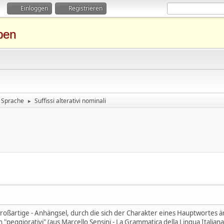
Einloggen
Registrieren
ben
Sprache
Suffissi alterativi nominali
►
- großartige - Anhängsel, durch die sich der Charakter eines Hauptwortes 
 "peggiorativi" (aus Marcello Sensini - La Grammatica della Lingua Italiana