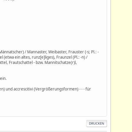
ännatscher) / Mannaster, Weibaster, Frauster (-s; Pl.: -
(etwa ein altes, runz[e]liges), Fraunzel (Pl.: -n) /
tel, Frautschattel - bzw. Mannitschatze(r)l,
ein.
) und accrescitivi (Vergrößerungsformen) - - - für
DRUCKEN