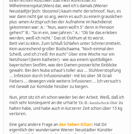
Einen echten Abschwiff stall mein Aufenthalt im
Wilhelminenspital (Wien) dar, weil ich's damals (Wiener
Neustädt[er]isch: 'doosmoi') kaum mehr derschnoof. Nun, es
war dann nicht gar so arg, wenn es auch zu einem grauslichen
plus -amen Arztspruch bei der Aufnahme im Nachdienst
gekommen war: A.: "Nun, wann woll'n S'' denn in Pension
gehen?" B.: "So in ein, zwei Jahren." A.: "Ob Sie das erleben
werden, weiß ich nicht." Das ist Ösithum at its wörst.
Bett viel zu klein. Zum Schluß Schlafen unter Schmerzmitteln.
Kein ausreichend großer Büdschaama. "Noch einmal den
Scheiß, und ich z'reiß' ihn euch!" Über eine Woche nur ein
Netzhoserl (beim Katheter) - wie aus einem spottbilligen
bayerischen Sexfilm, was den Damen possierliche Einblicke
gewahr. Bei den Nuba schaut's toller aus ... Stuhlverstopfung
... Infekzion durch Infusionsnadel - mit bis über 38 Grad
Fiebers ... dewegen viele weitere Infusionen ... Ich versuch's
mit Gewalt zur Komödie hinüber zu biegen.
Nun, jetzt sitz ich eh schon wieder bei der Arbeit. Weiß, daß ich
mich sehr konsequent an die urharte
zu
'Dr.-B.-Janidscheck-Diät'
halten habe, und habe auch in kürzerer Zeit schon über 15 kg
verloren.
Eine ganz andere Frage an
den lieben Kilian
: Hat Dir
eigentlich der wundersame Wiener Neustädter Künstler