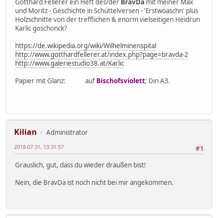
Gotthard Fellerer ein Heft des/der
BravDa
mit meiner Max
und Moritz - Geschichte in Schüttelversen - 'Erstwöaschn' plus
Holzschnitte von der trefflichen & enorm vielseitigen Heidrun
Karlic goschonck?
https://de.wikipedia.org/wiki/Wilhelminenspital
http://www.gotthardfellerer.at/index.php?page=bravda-2
http://www.galeriestudio38.at/Karlic
Papier mit Glanz:
Weiß
auf
Bischofsviolett
; Din A3.
Kilian
Administrator
2018-07-31, 13:31:57
#1
Grauslich, gut, dass du wieder draußen bist!
Nein, die BravDa ist noch nicht bei mir angekommen.