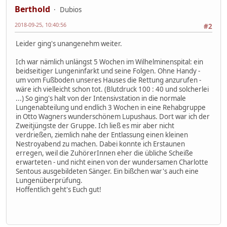
Berthold
Dubios
2018-09-25, 10:40:56
#2
Leider ging's unangenehm weiter.
Ich war nämlich unlängst 5 Wochen im Wilhelminenspital: ein
beidseitiger Lungeninfarkt und seine Folgen. Ohne Handy -
um vom Fußboden unseres Hauses die Rettung anzurufen -
wäre ich vielleicht schon tot. (Blutdruck 100 : 40 und solcherlei
...) So ging's halt von der Intensivstation in die normale
Lungenabteilung und endlich 3 Wochen in eine Rehabgruppe
in Otto Wagners wunderschönem Lupushaus. Dort war ich der
Zweitjüngste der Gruppe. Ich ließ es mir aber nicht
verdrießen, ziemlich nahe der Entlassung einen kleinen
Nestroyabend zu machen. Dabei konnte ich Erstaunen
erregen, weil die ZuhörerInnen eher die übliche Scheiße
erwarteten - und nicht einen von der wundersamen Charlotte
Sentous ausgebildeten Sänger. Ein bißchen war's auch eine
Lungenüberprüfung.
Hoffentlich geht's Euch gut!