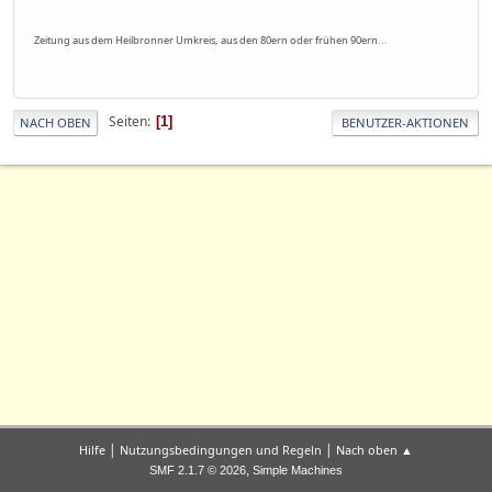
Zeitung aus dem Heilbronner Umkreis, aus den 80ern oder frühen 90ern...
Seiten
1
NACH OBEN
BENUTZER-AKTIONEN
|
|
Hilfe
Nutzungsbedingungen und Regeln
Nach oben ▲
,
SMF 2.1.7 © 2026
Simple Machines