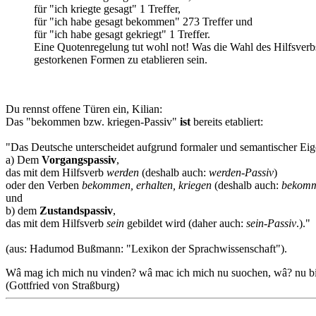
für "ich kriegte gesagt" 1 Treffer,
für "ich habe gesagt bekommen" 273 Treffer und
für "ich habe gesagt gekriegt" 1 Treffer.
Eine Quotenregelung tut wohl not! Was die Wahl des Hilfsverb
gestorkenen Formen zu etablieren sein.
Du rennst offene Türen ein, Kilian:
Das "bekommen bzw. kriegen-Passiv"
ist
bereits etabliert:
"Das Deutsche unterscheidet aufgrund formaler und semantischer Ei
a) Dem
Vorgangspassiv
,
das mit dem Hilfsverb
werden
(deshalb auch:
werden-Passiv
)
oder den Verben
bekommen, erhalten, kriegen
(deshalb auch:
bekomm
und
b) dem
Zustandspassiv
,
das mit dem Hilfsverb
sein
gebildet wird (daher auch:
sein-Passiv
.)."
(aus: Hadumod Bußmann: "Lexikon der Sprachwissenschaft").
Wâ mag ich mich nu vinden? wâ mac ich mich nu suochen, wâ? nu bin i
(Gottfried von Straßburg)