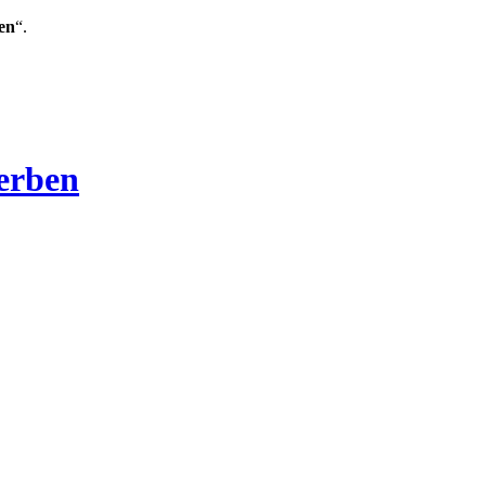
en
“.
Verben