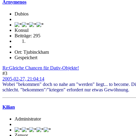
Arnymenos
Dubios
Konsul
Beiträge: 295
Ort: Tjubinckham
Gespeichert
Re:Gleiche Chancen für Dativ-Objekte!
#3
2005-02-27, 21:04:14
Wobei "bekommen" doch so nahe am "werden" liegt... to become. Die 
schlecht. "bekommen"/"kriegen" erfordert nur etwas Gewöhnung.
Kilian
Administrator
Zensor