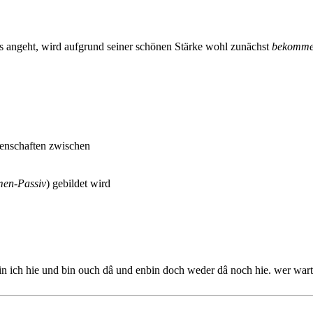
s angeht, wird aufgrund seiner schönen Stärke wohl zunächst
bekomm
genschaften zwischen
en-Passiv
) gebildet wird
ch hie und bin ouch dâ und enbin doch weder dâ noch hie. wer wart ouc