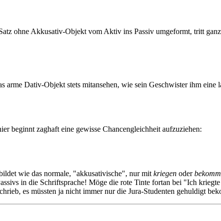
n Satz ohne Akkusativ-Objekt vom Aktiv ins Passiv umgeformt, tritt gan
 arme Dativ-Objekt stets mitansehen, wie sein Geschwister ihm eine l
er beginnt zaghaft eine gewisse Chancengleichheit aufzuziehen:
bildet wie das normale, "akkusativische", nur mit
kriegen
oder
bekomm
Passivs in die Schriftsprache! Möge die rote Tinte fortan bei "Ich krieg
rieb, es müssten ja nicht immer nur die Jura-Studenten gehuldigt bek