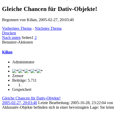
Gleiche Chancen für Dativ-Objekte!
Begonnen von Kilian, 2005-02-27, 20:03:40
Vorheriges Thema
-
Nächstes Thema
Drucken
Nach unten
Seiten
1
2
Benutzer-Aktionen
Kilian
Administrator
Zensor
Beiträge: 5.711
Gespeichert
Gleiche Chancen für Dativ-Objekte!
2005-02-27, 20:03:40
Letzte Bearbeitung
: 2005-10-28, 23:22:04 von 
Akkusativ-Objekte befinden sich in einer bevorzugten Lage: Sie kö