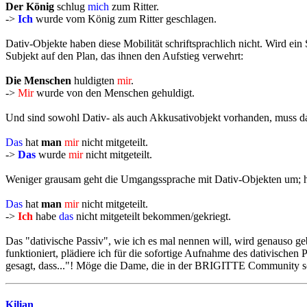
Der König
schlug
mich
zum Ritter.
->
Ich
wurde vom König zum Ritter geschlagen.
Dativ-Objekte haben diese Mobilität schriftsprachlich nicht. Wird ei
Subjekt auf den Plan, das ihnen den Aufstieg verwehrt:
Die Menschen
huldigten
mir
.
->
Mir
wurde von den Menschen gehuldigt.
Und sind sowohl Dativ- als auch Akkusativobjekt vorhanden, muss das
Das
hat
man
mir
nicht mitgeteilt.
->
Das
wurde
mir
nicht mitgeteilt.
Weniger grausam geht die Umgangssprache mit Dativ-Objekten um; hi
Das
hat
man
mir
nicht mitgeteilt.
->
Ich
habe
das
nicht mitgeteilt bekommen/gekriegt.
Das "dativische Passiv", wie ich es mal nennen will, wird genauso ge
funktioniert, plädiere ich für die sofortige Aufnahme des dativischen 
gesagt, dass..."! Möge die Dame, die in der BRIGITTE Community sch
Kilian