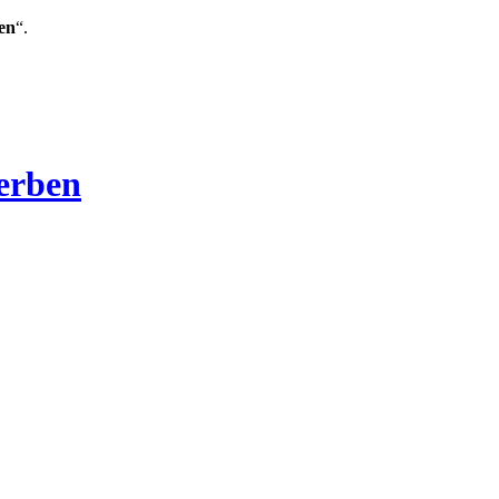
en
“.
Verben