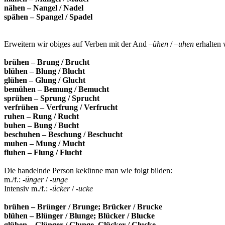
nähen – Nangel / Nadel
spähen – Spangel / Spadel
Erweitern wir obiges auf Verben mit der And –
ühen
/ –
uhen
erhalten 
brühen – Brung / Brucht
blühen – Blung / Blucht
glühen – Glung / Glucht
bemühen – Bemung / Bemucht
sprühen – Sprung / Sprucht
verfrühen – Verfrung / Verfrucht
ruhen – Rung / Rucht
buhen – Bung / Bucht
beschuhen – Beschung / Beschucht
muhen – Mung / Mucht
fluhen – Flung / Flucht
Die handelnde Person kekünne man wie folgt bilden:
m./f.: -
ünger
/ -
unge
Intensiv m./f.: -
ücker
/ -
ucke
brühen – Brünger / Brunge; Brücker / Brucke
blühen – Blünger / Blunge; Blücker / Blucke
glühen – Glünger / Glunge, Glücker / Glucke