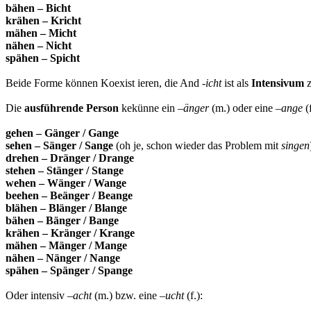
bähen – Bicht
krähen – Kricht
mähen – Micht
nähen – Nicht
spähen – Spicht
Beide Forme können Koexist ieren, die And -
icht
ist als
Intensivum
z
Die
ausführende Person
kekünne ein –
änger
(m.) oder eine –
ange
(f
gehen – Gänger / Gange
sehen – Sänger / Sange
(oh je, schon wieder das Problem mit
singen
drehen – Dränger / Drange
stehen – Stänger / Stange
wehen – Wänger / Wange
beehen – Beänger / Beange
blähen – Blänger / Blange
bähen – Bänger / Bange
krähen – Kränger / Krange
mähen – Mänger / Mange
nähen – Nänger / Nange
spähen – Spänger / Spange
Oder intensiv –
acht
(m.) bzw. eine –
ucht
(f.):