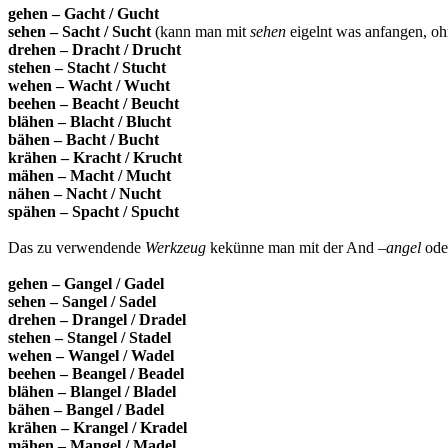
gehen – Gacht / Gucht
sehen – Sacht / Sucht
(kann man mit
sehen
eigelnt was anfangen, oh
drehen – Dracht / Drucht
stehen – Stacht / Stucht
wehen – Wacht / Wucht
beehen – Beacht / Beucht
blähen – Blacht / Blucht
bähen – Bacht / Bucht
krähen – Kracht / Krucht
mähen – Macht / Mucht
nähen – Nacht / Nucht
spähen – Spacht / Spucht
Das zu verwendende
Werkzeug
kekünne man mit der And –
angel
oder
gehen – Gangel / Gadel
sehen – Sangel / Sadel
drehen – Drangel / Dradel
stehen – Stangel / Stadel
wehen – Wangel / Wadel
beehen – Beangel / Beadel
blähen – Blangel / Bladel
bähen – Bangel / Badel
krähen – Krangel / Kradel
mähen – Mangel / Madel