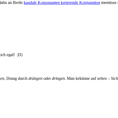
lahn an Bertls
kaudale Konsonanten kreierende Konjugation
memüsse ma
och egal! ;D)
gen
, Drang durch
drängen
oder
dringen
. Man kekünne auf
sehen – Sich