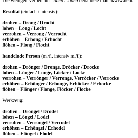
Die wenigen Verben auf –
ohen
/ -
öhen
behandele man äkwiwalent.
Resultat
(einfach / intensiv):
drohen – Drong / Drocht
lohen – Long / Locht
verrohen – Verrong / Verrocht
erhöhen – Erhong / Erhocht
flöhen – Flong / Flocht
handelnde Person
(m./f., intensiv m./f.):
drohen – Drönger / Dronge, Dröcker / Drocke
lohen – Lönger / Longe, Löcker / Locke
verrohen – Verrönger / Verronge, Verröcker / Verrocke
erhöhen – Erhönger / Erhonge, Erhöcker / Erhocke
flöhen – Flönger / Flonge, Flöcker / Flocke
Werkzeug:
drohen – Dröngel / Drodel
lohen – Löngel / Lodel
verrohen – Verröngel / Verrodel
erhöhen – Erhöngel / Erhodel
flöhen – Flöngel / Flodel