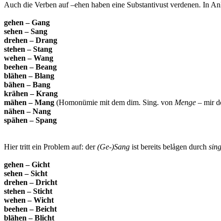
Auch die Verben auf –ehen haben eine Substantivust verdenen. In An
gehen – Gang
sehen – Sang
drehen – Drang
stehen – Stang
wehen – Wang
beehen – Beang
blähen – Blang
bähen – Bang
krähen – Krang
mähen – Mang
(Homonümie mit dem dim. Sing. von
Menge
– mir d
nähen – Nang
spähen – Spang
Hier tritt ein Problem auf: der
(Ge-)Sang
ist bereits belågen durch
sin
gehen – Gicht
sehen – Sicht
drehen – Dricht
stehen – Sticht
wehen – Wicht
beehen – Beicht
blähen – Blicht