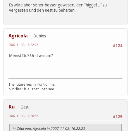
Es wäre aber sicher besser gewesen, den "higgel..." zu
vergessen und den Rest zu behalten.
Agricola
Dubios
2007-11-02, 16:22:23
#124
Meinst Du? Und warum?
The future lies in front of me,
but "lies" is all that I can see.
Ku
Gast
2007-11-02, 16:26:33
#125
Zitat von: Agricola in 2007-11-02, 16:22:23