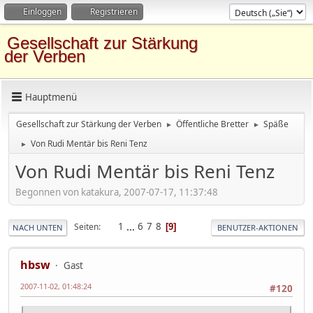
Einloggen
Registrieren
Gesellschaft zur Stärkung
der Verben
Hauptmenü
Gesellschaft zur Stärkung der Verben
Öffentliche Bretter
Späße
►
►
Von Rudi Mentär bis Reni Tenz
►
Von Rudi Mentär bis Reni Tenz
Begonnen von katakura, 2007-07-17, 11:37:48
1
...
6
7
8
Seiten
9
NACH UNTEN
BENUTZER-AKTIONEN
hbsw
Gast
2007-11-02, 01:48:24
#120