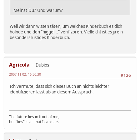
Meinst Du? Und warum?
Weil wir dann wissen täten, um welches Kinderbuch es dich
hölnde und den "higgel..." verifizören. Vielleicht ist es ja ein
besonders lustiges Kinderbuch.
Agricola
Dubios
2007-11-02, 16:30:30
#126
Ich vermute, dass sich dieses Buch an nichts leichter
identifizieren lässt als an diesem Ausspruch.
The future lies in front of me,
but "lies" is all that I can see.