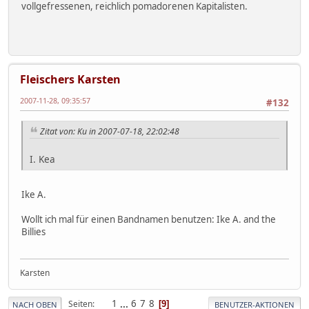
vollgefressenen, reichlich pomadorenen Kapitalisten.
Fleischers Karsten
2007-11-28, 09:35:57
#132
Zitat von: Ku in 2007-07-18, 22:02:48
I. Kea
Ike A.
Wollt ich mal für einen Bandnamen benutzen: Ike A. and the
Billies
Karsten
1
...
6
7
8
Seiten
9
NACH OBEN
BENUTZER-AKTIONEN