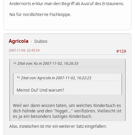
Andernorts erklur man den Begriff als Ausruf des Erstaunens.
Nix für nordlichterne Fischköppe.
Agricola
Dubios
2007-11-04, 22:43:54
#129
Zitat von: Ku in 2007-11-02, 16:26:33
Zitat von: Agricola in 2007-11-02, 16:22:23
Meinst Du? Und warum?
Weil wir dann wissen täten, um welches Kinderbuch es
dich hölnde und den "higgel..." verifizören. Vielleicht ist
es ja ein besonders lustiges Kinderbuch.
Also, inzwischen ist mir ein weiterer Satz eingefallen: