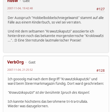
hbsw
Gast
2007-11-04, 19:42:48
#127
Der Ausspruch "Hobbelbobbelschniegelwanst" stammt auf alle
Fälle aus einem Kinderbuch, so viel sei verraten.
Und mit dem seltsamen "Krawutzikaputzi" assoziierte ich
hinterdrein noch das bekannte morgensternsche "Kroklowafzi
...". :D Eine Sternstunde lautmalerischer Poesie!
VerbOrg
Gast
2007-11-04, 21:25:52
#128
Ich goooolg mal nach dem Begriff "Krawutzkikaputzki" und
ward beim Steiermarkmagazin fündig. Dort ward geschrieben:
"Krawutzikaputzi!" ist der berühmte Spruch des Kasperl.
Ich kannte höchstens das berohmene tri-tra-trullala.
Wieder was dazugelornen.