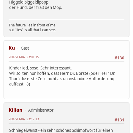
Higgeldipiggeldipopp,
der Hund, der fraß den Mop.
The future lies in front of me,
but "lies" is all that I can see.
Ku
Gast
2007-11-04, 23:01:15
#130
Kinderlied, soso. Sehr interessant.
Wir sollten nur hoffen, dass Herr Dr. Borste (oder Herr Dr.
Thon) die erste Zeile nicht als unanständige Aufforderung
auffasst. 8)
Kilian
Administrator
2007-11-04, 23:17:13
#131
Schniegelwanst - ein sehr schönes Schimpfwort für einen