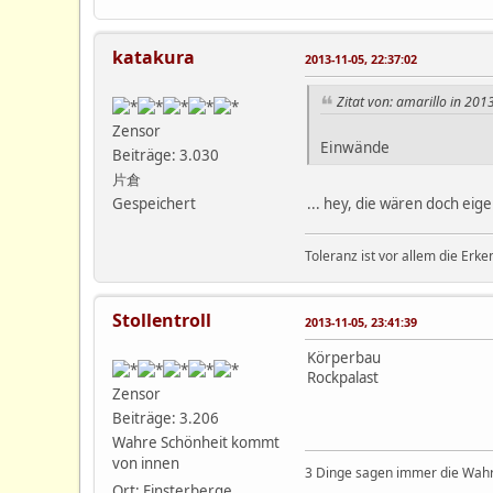
katakura
2013-11-05, 22:37:02
Zitat von: amarillo in 201
Zensor
Einwände
Beiträge: 3.030
片倉
... hey, die wären doch eig
Gespeichert
Toleranz ist vor allem die Erke
Stollentroll
2013-11-05, 23:41:39
Körperbau
Rockpalast
Zensor
Beiträge: 3.206
Wahre Schönheit kommt
von innen
3 Dinge sagen immer die Wahrh
Ort: Finsterberge