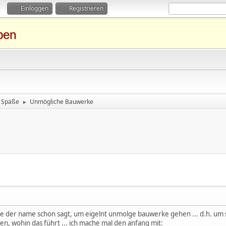
Einloggen
Registrieren
ben
Späße
Unmögliche Bauwerke
►
s, wie der name schon sagt, um eigelnt unmolge bauwerke gehen ... d.h. um
hen, wohin das führt ... ich mache mal den anfang mit: