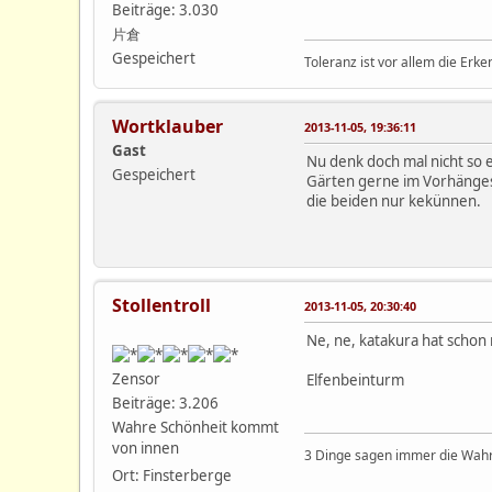
Beiträge: 3.030
片倉
Gespeichert
Toleranz ist vor allem die Erke
Wortklauber
2013-11-05, 19:36:11
Gast
Nu denk doch mal nicht so 
Gespeichert
Gärten gerne im Vorhängesch
die beiden nur kekünnen.
Stollentroll
2013-11-05, 20:30:40
Ne, ne, katakura hat schon 
Zensor
Elfenbeinturm
Beiträge: 3.206
Wahre Schönheit kommt
von innen
3 Dinge sagen immer die Wahrh
Ort: Finsterberge