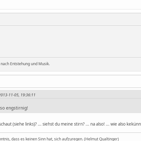
 nach Entstehung und Musik.
 2013-11-05, 19:36:11
so engstirnig!
haut (siehe links)? ... siehst du meine stirn? ... na also! ... wie also kekü
nntnis, dass es keinen Sinn hat, sich aufzuregen. (Helmut Qualtinger)