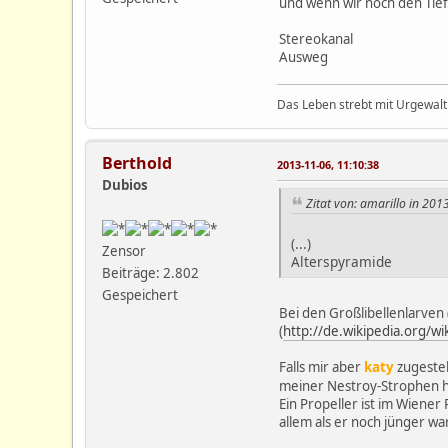
und wenn wir noch den Tief
Stereokanal
Ausweg
Das Leben strebt mit Urgewalt
Berthold
2013-11-06, 11:10:38
Dubios
Zitat von: amarillo in 201
(...)
Zensor
Alterspyramide
Beiträge: 2.802
Gespeichert
Bei den Großlibellenlarve
(
http://de.wikipedia.org/wi
Falls mir aber
katy
zugesteh
meiner Nestroy-Strophen her
Ein Propeller ist im Wiener 
allem als er noch jünger war