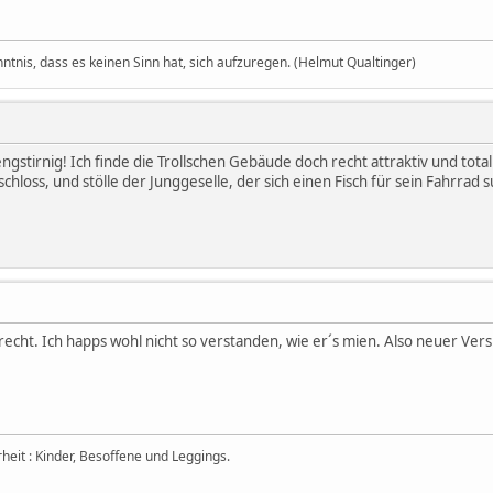
nntnis, dass es keinen Sinn hat, sich aufzuregen. (Helmut Qualtinger)
engstirnig! Ich finde die Trollschen Gebäude doch recht attraktiv und t
loss, und stölle der Junggeselle, der sich einen Fisch für sein Fahrrad 
recht. Ich happs wohl nicht so verstanden, wie er´s mien. Also neuer Vers
eit : Kinder, Besoffene und Leggings.