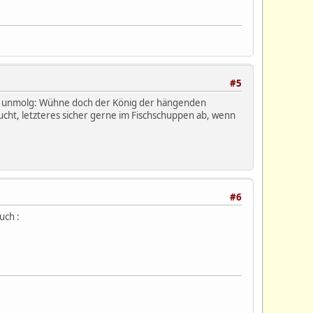
#5
otal unmolg: Wühne doch der König der hängenden
sucht, letzteres sicher gerne im Fischschuppen ab, wenn
#6
uch :