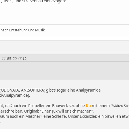
-, Teer-, und Straßenbau einbezögen:
 nach Entstehung und Musik.
3-11-05, 20:46:19
n (ODONATA, ANISOPTERA) gibt's sogar eine Analpyramide
ki/Analpyramide).
t, daß auch ein Propeller ein Bauwerk sei, ohne
Ku
mit einem
"Walten Sie
schreiben. Original: "Einen Jux will er sich machen".
Raum auch ein Mascherl, eine Schleife. Unser Exkanzler, ein bisweilen etwas
.