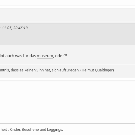
3-11-05, 20:46:19
elnt auch was für das
museum
, oder?!
nntnis, dass es keinen Sinn hat, sich aufzuregen. (Helmut Qualtinger)
eit : Kinder, Besoffene und Leggings.