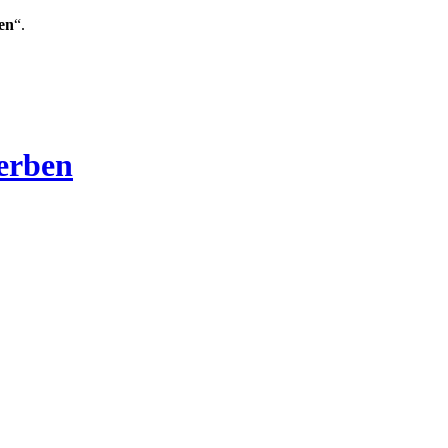
en
“.
Verben