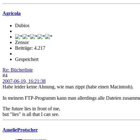
Agricola
Dubios
Zensor
Beiträge: 4.217
Gespeichert
Re: Bücherliste
#4
2007-06-19, 16:21:38
Habe leider keine Ahnung, wie man zippt (habe einen Macintosh).
In meinem FTP-Programm kann man allerdings alle Dateien zusammen 
The future lies in front of me,
but "lies" is all that I can see.
AmelieProtscher