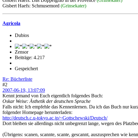
Gisbert Haefs: Das Doppelgrab in der Provence
(Grinsekater)
Gisbert Haefs: Schmusemord
(Grinsekater)
Agricola
Dubios
Zensor
Beiträge: 4.217
Gespeichert
Re: Bücherliste
#2
2007-06-19, 13:07:09
Kennt jemand von Euch eigentlich folgendes Buch:
Oskar Weise: Ästhetik der deutschen Sprache
Falls nicht: Ich empfehle das Kennenlernen. Da ich das Buch nur kurz
folgender Homepage herunterladen:
http://deutsch.c.u-tokyo.ac.jp/~Gottschewski/Deutsch/
Dort bleiben sie allerdings nicht unbegrenzt lange, wegen des Platzbe
(Übrigens: scanen, scannte, scante, gescannt, auszusprechen wie kenn