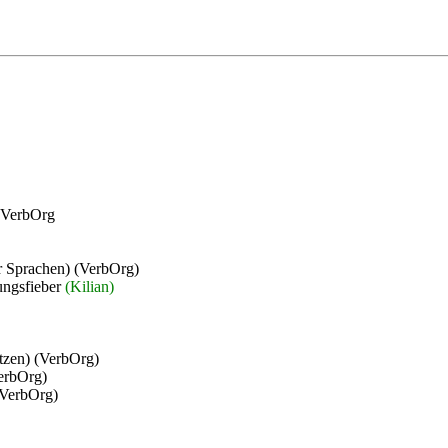
n VerbOrg
r Sprachen) (VerbOrg)
ungsfieber
(Kilian)
tzen) (VerbOrg)
erbOrg)
 (VerbOrg)