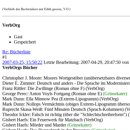
(Verbleib des Buchtrinkers mit Edith georen, V.O.)
VerbOrg
Gast
Gespeichert
Re: Bücherliste
#1
2007-03-25, 15:50:22
Letzte Bearbeitung
: 2007-04-29, 20:47:50 vo
VerbOrgs Bücher
Christopher J. Moore: Moores Wortgestöber (unübersetzbares diverse
Dieter E. Zimmer: Deutsch und anders - Die Sprache im Modernisier
Franz Rittler: Die Zwillinge (Roman ohne F) (VerbOrg)
George Perec: Anton Voyls Fortgang (Roman ohne E)
(Grinsekater)
Mark Dunn: Ella Minnow Pea (Extrem-Lipogramm) (VerbOrg)
Mark Dunn: Nollops Vermächtnis (obiges Extrem-Lipogramm überso
Ruprecht Skasa-Weiß: Fünf Minuten Deutsch (Sprach-Kolumnen) (V
Theodor Ickler: Falsch ist richtig (über die "Schlechtschreibreform")
Gisbert Haefs: Ein Feuerwerk für Matzbach (VerbOrg)
Gisbert Haefs: Mörder und Marder
(Grinsekater)