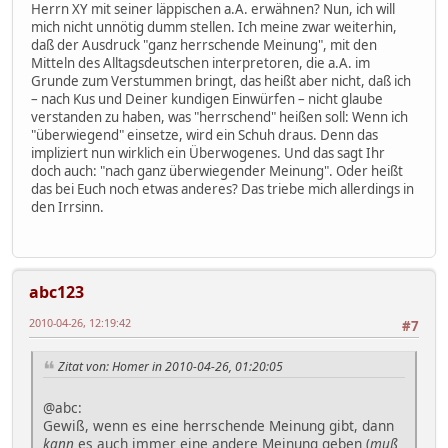
Herrn XY mit seiner läppischen a.A. erwähnen? Nun, ich will
mich nicht unnötig dumm stellen. Ich meine zwar weiterhin,
daß der Ausdruck "ganz herrschende Meinung", mit den
Mitteln des Alltagsdeutschen interpretoren, die a.A. im
Grunde zum Verstummen bringt, das heißt aber nicht, daß ich
– nach Kus und Deiner kundigen Einwürfen – nicht glaube
verstanden zu haben, was "herrschend" heißen soll: Wenn ich
"überwiegend" einsetze, wird ein Schuh draus. Denn das
impliziert nun wirklich ein Überwogenes. Und das sagt Ihr
doch auch: "nach ganz überwiegender Meinung". Oder heißt
das bei Euch noch etwas anderes? Das triebe mich allerdings in
den Irrsinn.
abc123
2010-04-26, 12:19:42
#7
Zitat von: Homer in 2010-04-26, 01:20:05
@abc:
Gewiß, wenn es eine herrschende Meinung gibt, dann
kann
es auch immer eine andere Meinung geben (
muß