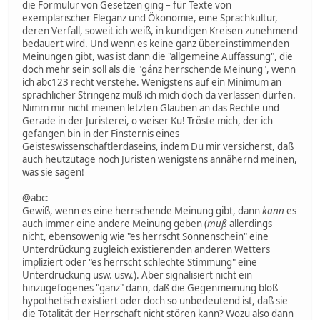
die Formulur von Gesetzen ging – für Texte von
exemplarischer Eleganz und Ökonomie, eine Sprachkultur,
deren Verfall, soweit ich weiß, in kundigen Kreisen zunehmend
bedauert wird. Und wenn es keine ganz übereinstimmenden
Meinungen gibt, was ist dann die "allgemeine Auffassung", die
doch mehr sein soll als die "gánz herrschende Meinung", wenn
ich abc123 recht verstehe. Wenigstens auf ein Minimum an
sprachlicher Stringenz muß ich mich doch da verlassen dürfen.
Nimm mir nicht meinen letzten Glauben an das Rechte und
Gerade in der Juristerei, o weiser Ku! Tröste mich, der ich
gefangen bin in der Finsternis eines
Geisteswissenschaftlerdaseins, indem Du mir versicherst, daß
auch heutzutage noch Juristen wenigstens annähernd meinen,
was sie sagen!
@abc:
Gewiß, wenn es eine herrschende Meinung gibt, dann
kann
es
auch immer eine andere Meinung geben (
muß
allerdings
nicht, ebensowenig wie "es herrscht Sonnenschein" eine
Unterdrückung zugleich existierenden anderen Wetters
impliziert oder "es herrscht schlechte Stimmung" eine
Unterdrückung usw. usw.). Aber signalisiert nicht ein
hinzugefogenes "ganz" dann, daß die Gegenmeinung bloß
hypothetisch existiert oder doch so unbedeutend ist, daß sie
die Totalität der Herrschaft nicht stören kann? Wozu also dann