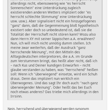
allerdings nicht, ebensowenig wie "es herrscht
Sonnenschein" eine Unterdrückung zugleich
existierenden anderen Wetters impliziert oder "es
herrscht schlechte Stimmung" eine Unterdrückung
usw. usw.). Aber signalisiert nicht ein hinzugefogenes
"ganz" dann, daß die Gegenmeinung bloß hypothetisch
existiert oder doch so unbedeutend ist, daß sie die
Totalität der Herrschaft nicht stören kann? Wozu also
dann Herrn XY mit seiner läppischen a.A. erwähnen?
Nun, ich will mich nicht unnötig dumm stellen. Ich
meine zwar weiterhin, daß der Ausdruck "ganz
herrschende Meinung", mit den Mitteln des
Alltagsdeutschen interpretoren, die a.A. im Grunde
zum Verstummen bringt, das heißt aber nicht, daß ich
– nach Kus und Deiner kundigen Einwürfen – nicht
glaube verstanden zu haben, was "herrschend" heißen
soll: Wenn ich "überwiegend" einsetze, wird ein Schuh
draus. Denn das impliziert nun wirklich ein
Überwogenes. Und das sagt Ihr doch auch: "nach ganz
überwiegender Meinung". Oder heißt das bei Euch
noch etwas anderes? Das triebe mich allerdings in den
Irrsinn.
Nein, herrschend und überwiegend werden synonym