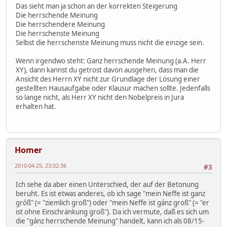
Das sieht man ja schon an der korrekten Steigerung
Die herrschende Meinung
Die herrschendere Meinung
Die herrschenste Meinung
Selbst die herrschenste Meinung muss nicht die einzige sein.
Wenn irgendwo steht: Ganz herrschende Meinung (a.A. Herr
XY), dann kannst du getrost davon ausgehen, dass man die
Ansicht des Herrn XY nicht zur Grundlage der Lösung einer
gestellten Hausaufgabe oder Klausur machen sollte. Jedenfalls
so lange nicht, als Herr XY nicht den Nobelpreis in Jura
erhalten hat.
Homer
2010-04-25, 23:02:36
#3
Ich sehe da aber einen Unterschied, der auf der Betonung
beruht. Es ist etwas anderes, ob ich sage "mein Neffe ist ganz
gróß" (= "ziemlich groß") oder "mein Neffe ist gánz groß" (= "er
ist ohne Einschränkung groß"). Da ich vermute, daß es sich um
die "gánz herrschende Meinung" handelt, kann ich als 08/15-