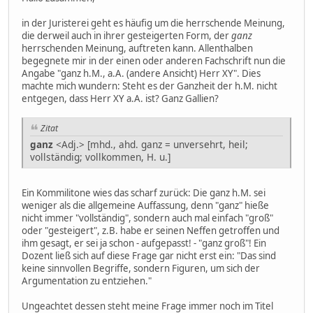
in der Juristerei geht es häufig um die herrschende Meinung,
die derweil auch in ihrer gesteigerten Form, der
ganz
herrschenden Meinung, auftreten kann. Allenthalben
begegnete mir in der einen oder anderen Fachschrift nun die
Angabe "ganz h.M., a.A. (andere Ansicht) Herr XY". Dies
machte mich wundern: Steht es der Ganzheit der h.M. nicht
entgegen, dass Herr XY a.A. ist? Ganz Gallien?
Zitat
ganz
<Adj.> [mhd., ahd. ganz = unversehrt, heil;
vollständig; vollkommen, H. u.]
Ein Kommilitone wies das scharf zurück: Die ganz h.M. sei
weniger als die allgemeine Auffassung, denn "ganz" hieße
nicht immer "vollständig", sondern auch mal einfach "groß"
oder "gesteigert", z.B. habe er seinen Neffen getroffen und
ihm gesagt, er sei ja schon - aufgepasst! - "ganz groß"! Ein
Dozent ließ sich auf diese Frage gar nicht erst ein: "Das sind
keine sinnvollen Begriffe, sondern Figuren, um sich der
Argumentation zu entziehen."
Ungeachtet dessen steht meine Frage immer noch im Titel