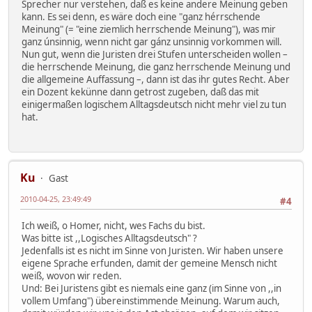
Sprecher nur verstehen, daß es keine andere Meinung geben
kann. Es sei denn, es wäre doch eine "ganz hérrschende
Meinung" (= "eine ziemlich herrschende Meinung"), was mir
ganz únsinnig, wenn nicht gar gánz unsinnig vorkommen will.
Nun gut, wenn die Juristen drei Stufen unterscheiden wollen –
die herrschende Meinung, die ganz herrschende Meinung und
die allgemeine Auffassung –, dann ist das ihr gutes Recht. Aber
ein Dozent kekünne dann getrost zugeben, daß das mit
einigermaßen logischem Alltagsdeutsch nicht mehr viel zu tun
hat.
Ku
Gast
2010-04-25, 23:49:49
#4
Ich weiß, o Homer, nicht, wes Fachs du bist.
Was bitte ist ,,Logisches Alltagsdeutsch" ?
Jedenfalls ist es nicht im Sinne von Juristen. Wir haben unsere
eigene Sprache erfunden, damit der gemeine Mensch nicht
weiß, wovon wir reden.
Und: Bei Juristens gibt es niemals eine ganz (im Sinne von ,,in
vollem Umfang") übereinstimmende Meinung. Warum auch,