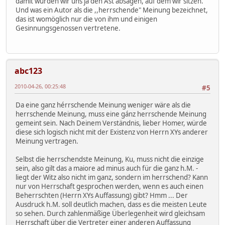
damit würden wir uns ja den Ast absägen, auf dem wir sitzen.
Und was ein Autor als die ,,herrschende" Meinung bezeichnet,
das ist womöglich nur die von ihm und einigen
Gesinnungsgenossen vertretene.
abc123
2010-04-26, 00:25:48
#5
Da eine ganz hérrschende Meinung weniger wäre als die
herrschende Meinung, muss eine gánz herrschende Meinung
gemeint sein. Nach Deinem Verständnis, lieber Homer, würde
diese sich logisch nicht mit der Existenz von Herrn XYs anderer
Meinung vertragen.
Selbst die herrschendste Meinung, Ku, muss nicht die einzige
sein, also gilt das a maiore ad minus auch für die ganz h.M. -
liegt der Witz also nicht im ganz, sondern im herrschend? Kann
nur von Herrschaft gesprochen werden, wenn es auch einen
Beherrschten (Herrn XYs Auffassung) gibt? Hmm ... Der
Ausdruck h.M. soll deutlich machen, dass es die meisten Leute
so sehen. Durch zahlenmäßige Überlegenheit wird gleichsam
Herrschaft über die Vertreter einer anderen Auffassung